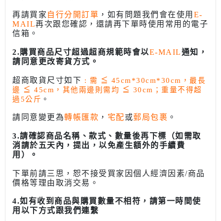
再請買家
自行分開訂單
，如有問題我們會在使用
E-
MAIL
再次跟您確認，還請再下單時使用常用的電子
信箱。
2.購買商品尺寸超過超商規範時會以
E-MAIL
通知，
請同意更改寄貨方式。
超商取貨尺寸如下
: 需
≦
45cm*30cm*30cm，最長
邊
≦
45cm，其他兩邊則需均
≦
30cm；重量不得超
過5公斤
。
請同意變更為
轉帳匯款
，
宅配
或
郵局包裹
。
3.請確認商品名稱、款式、數量後再下標（如需取
消請於五天內，提出，以免產生額外的手續費
用）。
下單前請三思，恕不接受買家因個人經濟因素/商品
價格等理由取消交易。
4.如有收到商品與購買數量不相符，請第一時間使
用以下方式跟我們連繫