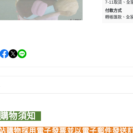
7-11取貨
全
WAVE 其他工具類
千值錬 系列
DISNEY
LBX 紙箱戰機
付款方式
WAVE 研磨工具
御模道 系列
轉帳匯款
全
E
其他種類模型
GodHand 神之手 研磨工具
THREE ZERO 系列
學院
GodHand 神之手 畫筆類
造型大師 竹谷隆之
夢 神奇寶貝
GodHand 神之手 尖嘴鉗/工作鉗
呂旻恩作品 GK系列
類
其他品牌組裝模型
sterHunter
GodHand 神之手 斜口鉗
其他科幻模型
傳
GodHand 神之手 鑽頭類
GodHand 神之手 其他工具類
 漫威 超級英雄
情
模型向上委員會
超級英雄
德國 MOLOTOW 工具
 大魔神 真蓋特 系列
INFINITY 噴筆/工具
品購物須知
men Rider
IWATA 岩田 工具系列
南
站購物採用電子發票並以電子郵件發送
SPARMAX 噴漆設備