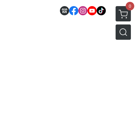
0
邊
好微笑 GoodSmile
田宮 TAMIYA
機車模型
軍事模型
模型工具分類
MODEROID 組裝模型
田宮汽車類
 3D列印相關
關於
密斯特喬模型製作報名
戰車/坦克
放大鏡工具
/ SEGA /
POP UP PARADE
田宮軍事模類
設備
模型課程介紹
軍用車輛
LED 發光組件 燈飾
黏土人 Nendoroid
田宮機車類