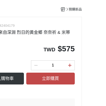
整備團隊套組
特殊/工程車種
水貼紙專區
figma可動系列
動物系列 四驅車
預購新品
船艦類模型
斜口鉗
ACT MODE 系列
四驅車 零件 / 配件
熊
戰鬥機/飛行器
刀具
PLAMAX
42404179
戰鬥人員/裝備
銼刀
品 來自深淵 烈日的黃金鄉 奈奈祈 & 米蒂
油漆筆/麥克筆/鋼彈麥克筆
噴筆/噴漆設備
$
575
TWD
ME
模型畫筆
鑷子
砂紙
噴罐 補土/保護漆
入購物車
立即購買
補土
空罐
模型改造零件/膠板
金屬改造套件