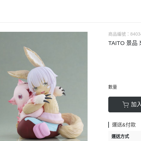
軟膠類 公仔 / 玩具
萬榮國際WJ 工具 / 漆料
MAD 蝕刻片
列印耗材樹脂
青島社軍事
GK、改造套件
車手人物/
ngelion
七龍珠
超合金魂系列
可動公仔 / 可動玩偶
彩
TAMIYA 田宮 工具耗材
MAD GK改造套件
青島社其他模型
海雅 HIYA
超人力霸王
S.H.Figuarts 可動
轉蛋 食玩 盒玩 盲盒
TAMIYA 田宮 溶劑
MAD 研磨膏系列
BE@RBRICK 庫柏力克
人
30 MINUTES FANTASY
S.H.MonsterArts 可動
動漫週邊收藏品
裝甲王牌色彩
TAMIYA 田宮 琺瑯漆
MAD 砂紙工具
商品編號：
8403
WAVE 模型套件
鋼彈
30 MINUTES MISSIONS
GUNDAM UNIVERSE
TAITO 景
各款式拼圖
 高階色彩
TAMIYA 田宮 水性漆
MAD 服飾
造型村 VOLKS
30 MINUTES SISTERS
Figuarts mini 可動公仔
模型相關書籍
景效果
TAMIYA 田宮 硝基漆
鋼魂 水貼
孩之寶 HASBRO
開始的異世界生活
境界戰機
SMP 盒玩 組裝模型
s 風化效果漆
TAMIYA 田宮 噴罐
鋼魂 蝕刻片
風雷模型 / 風雷可動 FLA
數碼寶貝
戰隊玩具
面底漆
TAMIYA 田宮 PS 噴罐
NERON 工具系列
中動玩具 系列
海賊王/偉大的航道
萬代 運動育成手環 / 記憶卡
TAMIYA 田宮 TS 噴罐
HEDGEHOG 電子/焊接 工具
長谷川 HASEGAWA
數量
生變成史萊姆這檔事
新世紀福音戰士 EVA
NXEDGE STYLE
邊境模型 BORDER
多美 TAKARATOMY
宇宙戰艦大和號
聖鬥士聖衣神話
加
色彩
WAVE 膠板類
海洋堂 KAIYODO
櫻花大戰
KERORO魂
屬色
WAVE 膠條類
三花 TAKOM
 通靈童子
驚爆危機
運送&付款
WAVA 金屬棒類
山口式自在置物
金剛 怪獸宇宙
組裝人偶類
運送方式
WAVE 改造補品
MEDICOS 超像可動
卜力
精靈寶可夢/神奇寶貝