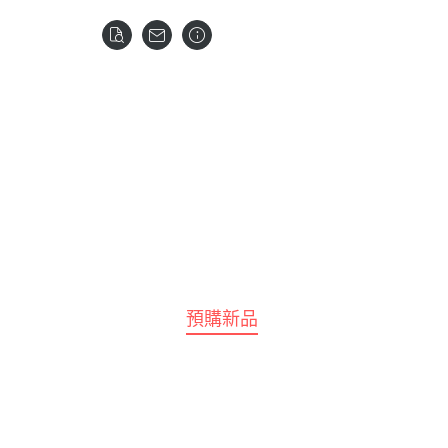
全部商品
預購新品
鋼彈模型
LEGO 樂高
壽屋 Katobukiya
富士美 FUJIMI
百
水星的魔女
SPY×FA
摩多 MODO 工具漆料
西班牙 Acrylicos Va
Frame Arms Girl 骨裝機娘 /
富士美 Fujimi 船艦類
MEG
1/100 MG
七龍珠
Megami Device 女神裝置
MODO 工具耗材
Model Color 模型色
富士美 Fujimi 汽車類
MEG
1/100 RE系列
航海王 海賊