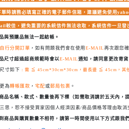
 聖鬥士星矢
HIQPARTS 工具/材料
DS
單時請務必填寫正確的電子郵件信箱，建議避免使用yahoo、
HOBBY BASE 工具/零件 系列
mail較佳，避免重要的系統信件無法收取，系統信件一旦
TSUNODA 角田 斜口鉗
TSUNODA 角田 工具鉗
商品與預購品無法一起結帳。
USTAR 優速達
自行分開訂單
，如有問題我們會在使用
E-MAIL
再次跟您
隊
MASTER TOOLS 銅棒
商品尺寸超過超商規範時會以
E-MAIL
通知，請同意更改寄貨
MASTER TOOLS 其他工具
奇妙冒險
貨尺寸如下
: 需
≦
45cm*30cm*30cm，最長邊
≦
45cm，
蓋亞 GAIA 工具
車
蓋亞 GAIA 模型漆
更為
轉帳匯款
，
宅配
或
郵局包裹
。
人大戰
E7 硝基漆
認商品名稱、款式、數量後再下標（如需取消請於五天內，
Ultraman
E7 溶劑
塞
三思，恕不接受買家因個人經濟因素/商品價格等理由取消
長谷川 HASEGAWA 工具
TAR WARS
收到商品與購買數量不相符，請第一時間使用以下方式跟我
GIC 虎爪工具系列