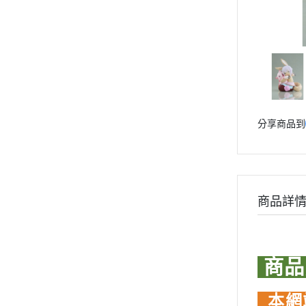
青島社 AOSHIMA
Markings 遮噴片
1/144 創鬥者系列配件包
迪士尼卡通 
其他品牌
樹脂造型套件
1/48 MEGA SIZE
LOVE LIV
汽機車模型
葉片/植物套件
1/60 PG
我的英雄
軍事模型
哈囉/迷你凱 吉祥物系列
精靈寶可
模型工具分類
SD/BB戰士
數碼寶貝
摩多 MODO 工具漆料
分享商品到
BB戰士 LEGENDBB
魔物獵人Mon
西班牙 Acrylicos Vallejo
SD鋼彈世界 群英集 / 三國創傑
魔神英雄
品牌工具漆料
傳
魔動王
MADWORKS專區
BB戰士 三國傳
Phrozen 3D列印相關
Marvel
商品詳
BB戰士 SD戰國傳
關於
DC宇宙 
密斯特喬模型製作報名
SDCS系列
無敵鐵金剛
大秘寶-媽見打
商
EXSD EX-STANDARD
假面騎士 Ka
AirBeast 水性漆系列
EX MODEL 系列
名偵探柯
本網