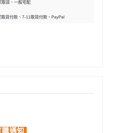
家取貨
一般宅配
蝕刻片
家取貨付款
7-11取貨付款
舊化工具
PayPal
情景表現、場景製作
模型膠水
其他工具
訂購通知