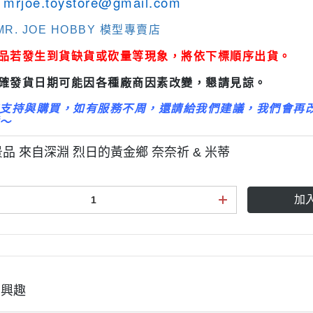
mrjoe.toystore@gmail.com
3M 研磨海綿
ansformers
3M 遮蓋膠帶
R. JOE HOBBY 模型專賣店
.k 機甲系列
3M 防毒面具/口罩
商品若發生到貨缺貨或砍量等現象，將依下標順序出貨。
GSI 郡氏 溶劑
正確發貨日期可能因各種廠商因素改變，懇請見諒。
GSI 郡氏 Mr.Color 硝基漆
支持與購買，如有服務不周，還請給我們建議，我們會再
GSI 郡氏 Mr.Color H 系列 水性
～
漆
 景品 來自深淵 烈日的黃金鄉 奈奈祈 & 米蒂
GSI 郡氏 Mr.Color N 系列 環保
水性漆
加
GSI 郡氏 Mr.Color SVC系列 軟
膠專用水性漆
GSI 郡氏 Mr.Color 噴罐
GSI 郡氏 Mr. Hobby 工具系列
有興趣
御電館 ODENKAN 溶劑