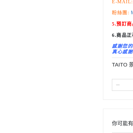
E-MAIL:
變形金剛 Tr
粉絲團:
M
橫山宏 Ma
5.預訂
6.商品
感謝您的
真心感謝
TAITO
你可能