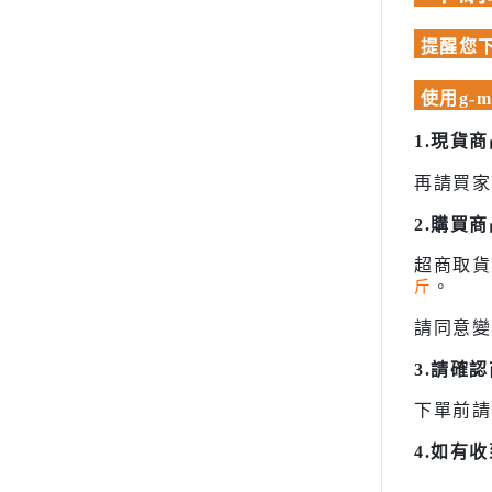
模型專用地台（Action Base)
聖衣神話
懷舊老模
洛伊德ZOI
提醒您下
限定版套件
初音未來
使用g-
BUILDERS PARTS 製作家零件
頭文字D
HD
1.現貨
裝甲騎兵
再請買家
攻殼機動
2.購買
五星物語
JOJO的
超商取
斤
。
閃電霹靂
請同意變
超級機器
3.請確
超人力霸王 
超時空要
下單前請
星際大戰 S
4.如有
櫻花大戰