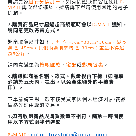
再請買家
自行分開訂單
，如有問題我們會在使用
E-
MAIL
再次跟您確認，還請再下單時使用常用的電子
信箱。
2.購買商品尺寸超過超商規範時會以
E-MAIL
通知，
請同意更改寄貨方式。
超商取貨尺寸如下
: 需
≦
45cm*30cm*30cm，最長
邊
≦
45cm，其他兩邊則需均
≦
30cm；重量不得超
過5公斤
。
請同意變更為
轉帳匯款
，
宅配
或
郵局包裹
。
3.請確認商品名稱、款式、數量後再下標（如需取
消請於五天內，提出，以免產生額外的手續費
用）。
下單前請三思，恕不接受買家因個人經濟因素/商品
價格等理由取消交易。
4.如有收到商品與購買數量不相符，請第一時間使
用以下方式跟我們連繫
mrjoe.toystore@gmail.com
E-MAIL: