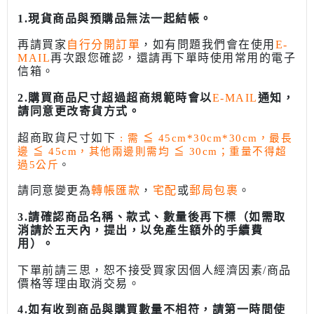
1.現貨商品與預購品無法一起結帳。
再請買家
自行分開訂單
，如有問題我們會在使用
E-
MAIL
再次跟您確認，還請再下單時使用常用的電子
信箱。
2.購買商品尺寸超過超商規範時會以
E-MAIL
通知，
請同意更改寄貨方式。
超商取貨尺寸如下
: 需
≦
45cm*30cm*30cm，最長
邊
≦
45cm，其他兩邊則需均
≦
30cm；重量不得超
過5公斤
。
請同意變更為
轉帳匯款
，
宅配
或
郵局包裹
。
3.請確認商品名稱、款式、數量後再下標（如需取
消請於五天內，提出，以免產生額外的手續費
用）。
下單前請三思，恕不接受買家因個人經濟因素/商品
價格等理由取消交易。
4.如有收到商品與購買數量不相符，請第一時間使