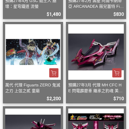
預購27年4月 GSC 黏土人 崩
預購27年2月 壽屋 阿爾卡納蒂
壞：星穹鐵道 流螢
亞 ARCANADEA 薇兒蕾特 Firs
t Engage Ver. 組裝
$1,480
$830
萬代 代理 Figuarts ZERO 鬼滅
預購27年3月 代理 MH CFC H
之刃 上弦之貳 童磨
E 閃電霹靂車 繼承之豹魂 美洲
豹 Z-7
$2,200
$710