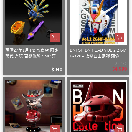
預購27年1月 PB 魂商店 限定
BNTSH BN HEAD VOL.2 ZGM
萬代 盒玩 百獸戰隊 SMP 牙吠
F-X20A 攻擊自由鋼彈 頭像 53
孔雀王 & 牙吠眼鏡蛇
x59x32cm
$5,670
$4,999
$940