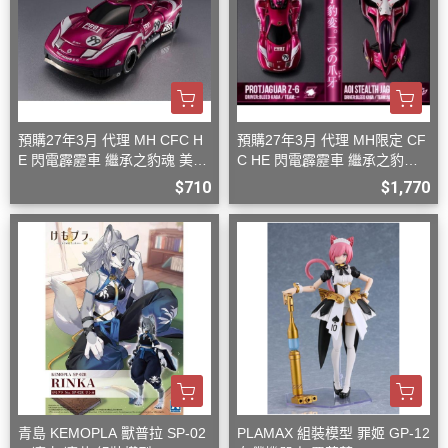
預購27年3月 代理 MH CFC H
預購27年3月 代理 MH限定 CF
E 閃電霹靂車 繼承之豹魂 美洲
C HE 閃電霹靂車 繼承之豹魂
豹 Z-6
美洲豹 Z-6 Z-7 套組
$710
$1,770
青島 KEMOPLA 獸普拉 SP-02
PLAMAX 組裝模型 罪姬 GP-12