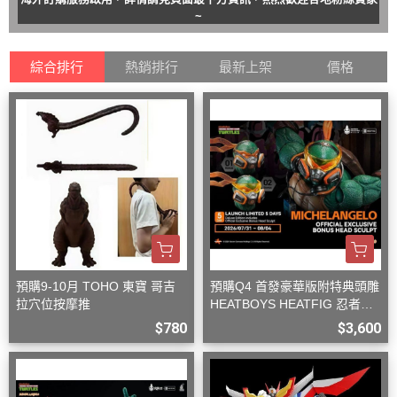
~
綜合排行
熱銷排行
最新上架
價格
預購9-10月 TOHO 東寶 哥吉
預購Q4 首發豪華版附特典頭雕
拉穴位按摩推
HEATBOYS HEATFIG 忍者龜
米開朗基羅 1/9
$780
$3,600