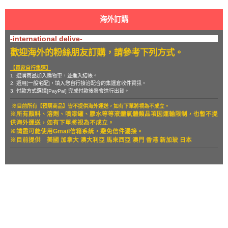
海外訂購
-international delive-
歡迎海外的粉絲朋友訂購，請參考下列方式。
【買家自行集運】
1. 選購商品加入購物車，並進入結帳。
2. 選用[一般宅配]，填入您自行接洽配合的集運倉收件資訊。
3. 付款方式選擇[PayPal] 完成付款後將會進行出貨。
※目前所有【預購商品】皆不提供海外運送，如有下單將視為不成立。
※所有顏料、溶劑、噴漆罐、膠水等等液體氣體類品項因運輸限制，也暫
不提
供海外運送，如有下單將視為不成立。
※請盡可能使用Gmail信箱系統，避免信件漏接。
※目前提供
美國 加拿大 澳大利亞 馬來西亞 澳門 香港 新加玻 日本
關於
全部商品