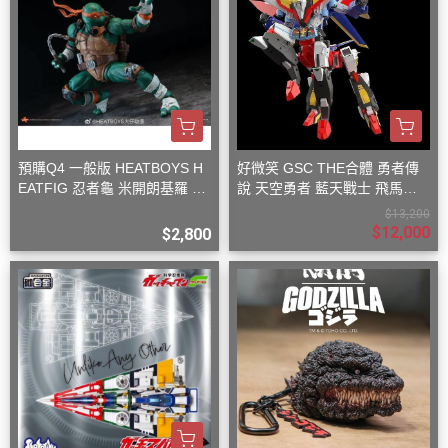
預購Q4 一般版 HEATBOYS H
好微笑 GSC THE合體 勇者傳
EATFIG 忍者龜 米開朗基羅 1/
說 天空勇者 藍天戰士 飛馬戰
9
士
$13,200
$12,000
$2,800