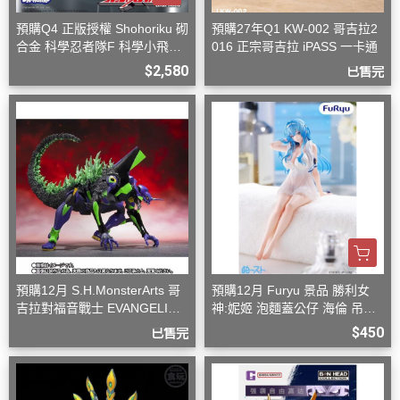
預購Q4 正版授權 Shohoriku 砌
預購27年Q1 KW-002 哥吉拉2
合金 科學忍者隊F 科學小飛俠
016 正宗哥吉拉 iPASS 一卡通
旋風斯巴達
$2,580
已售完
預購12月 S.H.MonsterArts 哥
預購12月 Furyu 景品 勝利女
吉拉對福音戰士 EVANGELION
神:妮姬 泡麵蓋公仔 海倫 吊帶
初號機 G覺醒形態
洋裝ver.(附特典)
$450
已售完