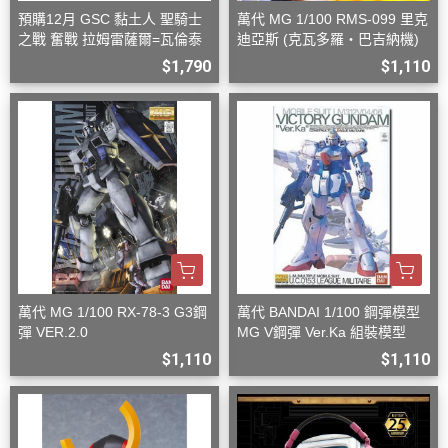
預購12月 GSC 黏土人 聖騎士
萬代 MG 1/100 RMS-099 里克
之戰 奮戰 拉姆雷薩爾=瓦倫泰
迪亞斯 (克瓦多羅・巴吉納機)
$1,790
$1,110
萬代 MG 1/100 RX-78-3 G3鋼
萬代 BANDAI 1/100 鋼彈模型
彈 VER.2.0
MG V鋼彈 Ver.Ka 組裝模型
$1,110
$1,110