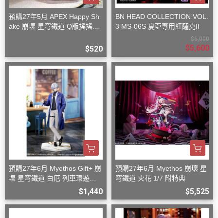
預購27年5月 APEX Happy Sh
BN HEAD COLLECTION VOL.
ake 崩壞 星穹鐵道 Q版搖搖樂
3 MS-06S 夏亞專用紅薩克II
波提歐
$6,000
$5,600
$520
預購27年6月 Myethos Gift+ 崩
預購27年6月 Myethos 崩壞 星
壞 星穹鐵道 白厄 列車環遊記V
穹鐵道 火花 1/7 附特典
er 1/8
$1,440
$5,525