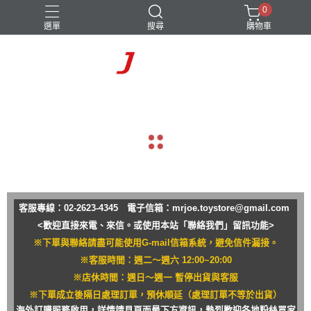
0
選單
搜尋
購物車
navigate_before
navigate_next
客服專線：02-2623-4345 電子信箱：
mrjoe.toystore@gmail.com
<歡迎直接來電、來信。或使用本站「聯絡我們」留訊功能>
※下單與聯絡請盡可能使用G-mail信箱系統，避免信件漏接。
※客服時間：週二～週六 12:00~20:00
※店休時間：週日～週一 暫停出貨與客服
※下單成立後隔日處理訂單，預休順延（處理訂單不等於出貨）
海外訂購服務啟用，詳情請見頁面最下方資訊，熱烈歡迎各地粉絲買家