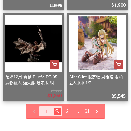
$1,900
已售完
預購12月 青島 PLAfig PF-05
AliceGlint 限定版 貝希貓 愛莉
魔物獵人 雄火龍 限定版 組裝
亞&球球 1/7
模型
$1,580
$1,250
$5,545
2
...
61