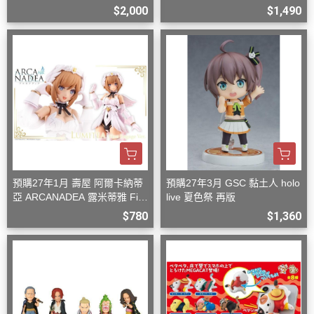
型
n 組裝模型
$2,000
$1,490
預購27年1月 壽屋 阿爾卡納蒂
預購27年3月 GSC 黏土人 holo
亞 ARCANADEA 露米蒂雅 Firs
live 夏色祭 再版
t Engage Ver. 組裝
$780
$1,360