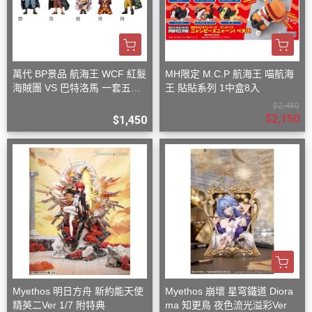
萬代 BP景品 航海王 WCF 紅髮
MH限定 M.C.P 航海王 喵航海
海賊團 VS 巴特洛馬 一套五款
王 貼貼系列 1中盒8入
+一隨機
$2,480
$2,150
$1,450
Myethos 明日方舟 新約能天使
Myethos 崩壞 星穹鐵道 Diora
精英二Ver 1/7 附特典
ma 知更鳥 夜色流光溢彩Ver