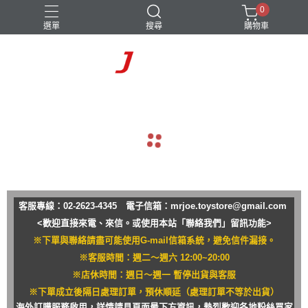
0
選單
搜尋
購物車
navigate_before
navigate_next
客服專線：02-2623-4345 電子信箱：
mrjoe.toystore@gmail.com
<歡迎直接來電、來信。或使用本站「聯絡我們」留訊功能>
※下單與聯絡請盡可能使用G-mail信箱系統，避免信件漏接。
※客服時間：週二～週六 12:00~20:00
※店休時間：週日～週一 暫停出貨與客服
※下單成立後隔日處理訂單，預休順延（處理訂單不等於出貨）
海外訂購服務啟用，詳情請見頁面最下方資訊，熱烈歡迎各地粉絲買家