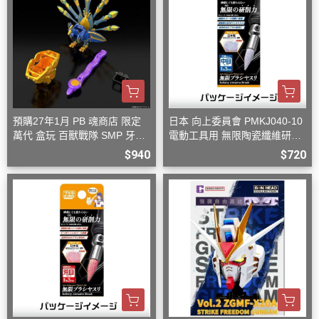
預購27年1月 PB 魂商店 限定
日本 向上委員會 PMKJ040-10
萬代 盒玩 百獸戰隊 SMP 牙吠
電動工具用 無限陶瓷纖維研磨
孔雀王 & 牙吠眼鏡蛇
刷 中目
$940
$720