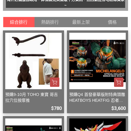
~
綜合排行
熱銷排行
最新上架
價格
預購9-10月 TOHO 東寶 哥吉
預購Q4 首發豪華版附特典頭雕
拉穴位按摩推
HEATBOYS HEATFIG 忍者龜
米開朗基羅 1/9
$780
$3,600