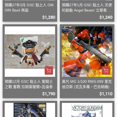
預購27年3月 GSC 黏土人 OM
預購27年1月 GSC 黏土人 天使
ORI Basil 再版
的脈動 Angel Beats! 立華奏 再
版
$1,280
$1,240
預購12月 GSC 黏土人 聖騎士
萬代 MG 1/100 RMS-099 里克
之戰 奮戰 拉姆雷薩爾=瓦倫泰
迪亞斯 (克瓦多羅・巴吉納機)
$1,790
$1,110