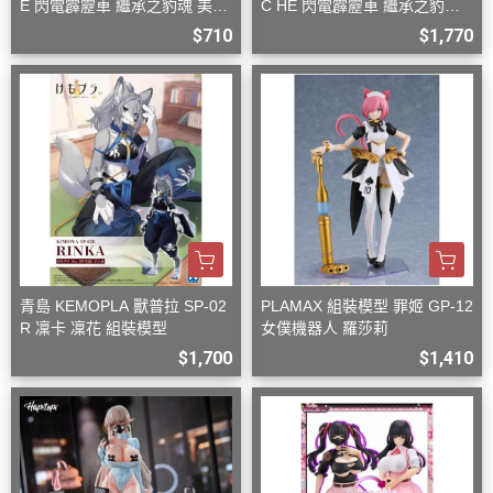
E 閃電霹靂車 繼承之豹魂 美洲
C HE 閃電霹靂車 繼承之豹魂
豹 Z-6
美洲豹 Z-6 Z-7 套組
$710
$1,770
青島 KEMOPLA 獸普拉 SP-02
PLAMAX 組裝模型 罪姬 GP-12
R 凜卡 凜花 組裝模型
女僕機器人 羅莎莉
$1,700
$1,410