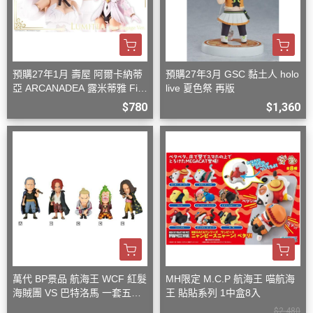
預購27年1月 壽屋 阿爾卡納蒂
預購27年3月 GSC 黏土人 holo
亞 ARCANADEA 露米蒂雅 Firs
live 夏色祭 再版
t Engage Ver. 組裝
$780
$1,360
萬代 BP景品 航海王 WCF 紅髮
MH限定 M.C.P 航海王 喵航海
海賊團 VS 巴特洛馬 一套五款
王 貼貼系列 1中盒8入
+一隨機
$2,480