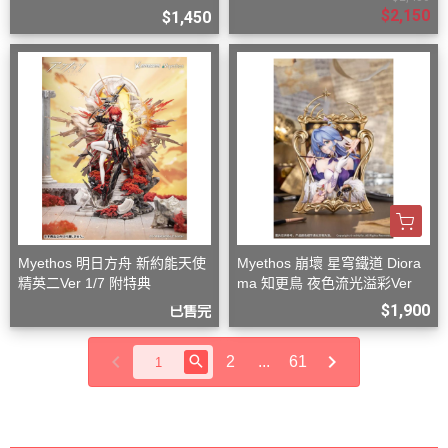
$2,150
$1,450
Myethos 明日方舟 新約能天使
Myethos 崩壞 星穹鐵道 Diora
精英二Ver 1/7 附特典
ma 知更鳥 夜色流光溢彩Ver
$1,900
已售完
2
...
61