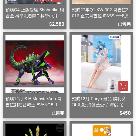
預購Q4 正版授權 Shohoriku 砌
預購27年Q1 KW-002 哥吉拉2
合金 科學忍者隊F 科學小飛俠
016 正宗哥吉拉 iPASS 一卡通
旋風斯巴達
$2,580
已售完
預購12月 S.H.MonsterArts 哥
預購12月 Furyu 景品 勝利女
吉拉對福音戰士 EVANGELION
神:妮姬 泡麵蓋公仔 海倫 吊帶
初號機 G覺醒形態
洋裝ver.(附特典)
$450
已售完