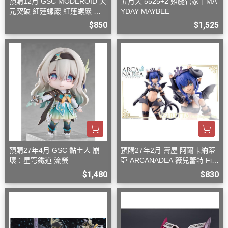
預購12月 GSC MODEROID 天
五月天 5525+2 雞腿管家｜MA
元突破 紅蓮螺巖 紅蓮螺巖 再
YDAY MAYBEE
版 組裝模型
$850
$1,525
預購27年4月 GSC 黏土人 崩
預購27年2月 壽屋 阿爾卡納蒂
壞：星穹鐵道 流螢
亞 ARCANADEA 薇兒蕾特 Firs
t Engage Ver. 組裝
$1,480
$830