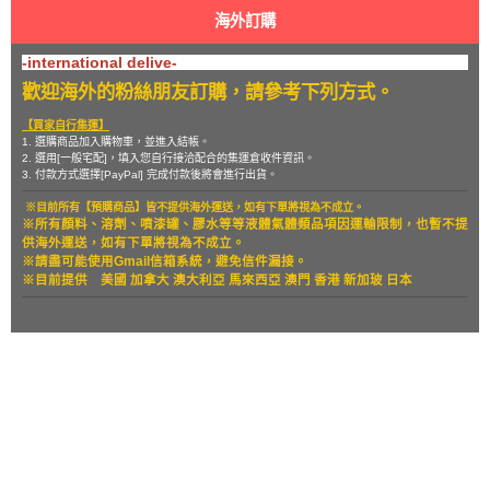
海外訂購
-international delive-
歡迎海外的粉絲朋友訂購，請參考下列方式。
【買家自行集運】
1. 選購商品加入購物車，並進入結帳。
2. 選用[一般宅配]，填入您自行接洽配合的集運倉收件資訊。
3. 付款方式選擇[PayPal] 完成付款後將會進行出貨。
※目前所有【預購商品】皆不提供海外運送，如有下單將視為不成立。
※所有顏料、溶劑、噴漆罐、膠水等等液體氣體類品項因運輸限制，也暫
不提
供海外運送，如有下單將視為不成立。
※請盡可能使用Gmail信箱系統，避免信件漏接。
※目前提供
美國 加拿大 澳大利亞 馬來西亞 澳門 香港 新加玻 日本
關於
全部商品