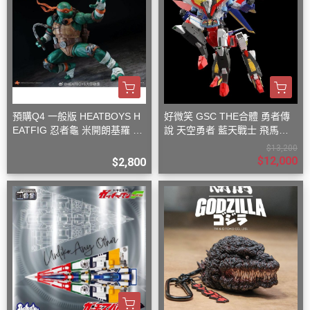
預購Q4 一般版 HEATBOYS H
好微笑 GSC THE合體 勇者傳
EATFIG 忍者龜 米開朗基羅 1/
說 天空勇者 藍天戰士 飛馬戰
9
士
$13,200
$12,000
$2,800