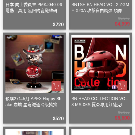
日本 向上委員會 PMKJ040-06
BNTSH BN HEAD VOL.2 ZGM
電動工具用 無限陶瓷纖維研磨
F-X20A 攻擊自由鋼彈 頭像 53
刷 粗目
x59x32cm
$5,670
$4,999
$720
預購27年5月 APEX Happy Sh
BN HEAD COLLECTION VOL.
ake 崩壞 星穹鐵道 Q版搖搖樂
3 MS-06S 夏亞專用紅薩克II
波提歐
$6,000
$5,600
$520