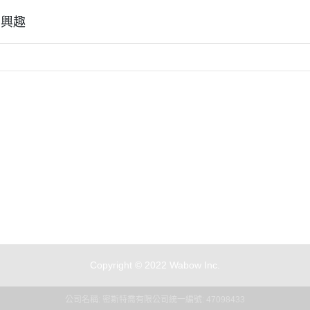
御電館 ODENKAN OB系列 基本
色系列
有興趣
御電館 ODENKAN TP系列 亮光
系列
御電館 ODENKAN TE系列 消光
系列
御電館 ODENKAN TM系列 金屬
色系列
全部商品
付款方式說明
現金積點規則
御電館 ODENKAN TS系列 純色
們
訂單查詢
寄送方式說明
隱私權條款
系列
訂單相關說明
售後服務說明
御電館 ODENKAN SC系列 特殊
噴漆
Copyright © 2022 Wabow Inc.
公司名稱: 密斯特喬有限公司
統一編號: 47098433