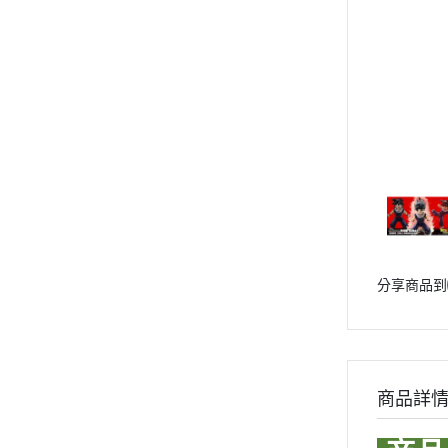
青島社 AOSHIMA
Markings 遮噴片
1/144 創鬥者系列配件包
迪士尼卡通 
其他品牌
樹脂造型套件
1/48 MEGA SIZE
LOVE LIV
汽機車模型
葉片/植物套件
1/60 PG
我的英雄
軍事模型
哈囉/迷你凱 吉祥物系列
精靈寶可
模型工具分類
SD/BB戰士
數碼寶貝
摩多 MODO 工具漆料
BB戰士 LEGENDBB
魔物獵人Mon
西班牙 Acrylicos Vallejo
SD鋼彈世界 群英集 / 三國創傑
魔神英雄
品牌工具漆料
傳
魔動王
MADWORKS專區
BB戰士 三國傳
分享商品到
Phrozen 3D列印相關
Marvel
BB戰士 SD戰國傳
關於
DC宇宙 
密斯特喬模型製作報名
SDCS系列
無敵鐵金剛
大秘寶-媽見打
EXSD EX-STANDARD
假面騎士 Ka
商品詳
AirBeast 水性漆系列
EX MODEL 系列
名偵探柯