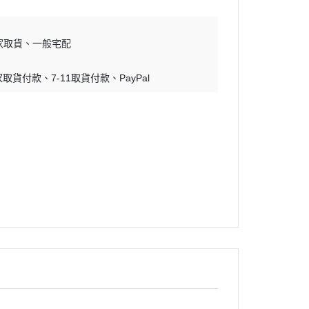
蝕刻片
舊化工具
家取貨
一般宅配
情景表現、場景製作
家取貨付款
7-11取貨付款
PayPal
模型膠水
其他工具