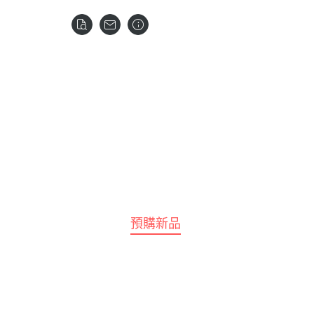
全部商品
預購新品
鋼彈模型
LEGO 樂高
壽屋 Katobukiya
富士美 FUJIMI
百
水星的魔女
SPY×FA
摩多 MODO 工具漆料
西班牙 Acrylicos Va
Frame Arms Girl 骨裝機娘 /
富士美 Fujimi 船艦類
MEG
1/100 MG
七龍珠
Megami Device 女神裝置
MODO 工具耗材
Model Color 模型色
富士美 Fujimi 汽車類
MEG
1/100 RE系列
航海王 海賊