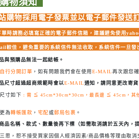
品購物須知
 聖鬥士星矢
HIQPARTS 工具/材料
DS
站購物採用電子發票並以電子郵件發送
HOBBY BASE 工具/零件 系列
TSUNODA 角田 斜口鉗
單時請務必填寫正確的電子郵件信箱，建議避免使用yahoo、
TSUNODA 角田 工具鉗
mail較佳，避免重要的系統信件無法收取，系統信件一旦
USTAR 優速達
隊
商品與預購品無法一起結帳。
MASTER TOOLS 銅棒
MASTER TOOLS 其他工具
自行分開訂單
，如有問題我們會在使用
E-MAIL
再次跟您
奇妙冒險
蓋亞 GAIA 工具
商品尺寸超過超商規範時會以
E-MAIL
通知，請同意更改寄貨
車
蓋亞 GAIA 模型漆
人大戰
貨尺寸如下
: 需
≦
45cm*30cm*30cm，最長邊
≦
45cm，
E7 硝基漆
Ultraman
E7 溶劑
更為
轉帳匯款
，
宅配
或
郵局包裹
。
塞
長谷川 HASEGAWA 工具
認商品名稱、款式、數量後再下標（如需取消請於五天內，
TAR WARS
GIC 虎爪工具系列
三思，恕不接受買家因個人經濟因素/商品價格等理由取消