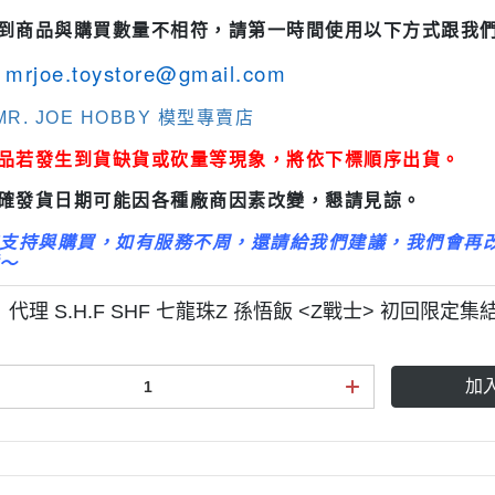
3M 研磨海綿
ansformers
收到商品與購買數量不相符，請第一時間使用以下方式跟我
3M 遮蓋膠帶
.k 機甲系列
mrjoe.toystore@gmail.com
3M 防毒面具/口罩
R. JOE HOBBY 模型專賣店
GSI 郡氏 溶劑
GSI 郡氏 Mr.Color 硝基漆
商品若發生到貨缺貨或砍量等現象，將依下標順序出貨。
GSI 郡氏 Mr.Color H 系列 水性
正確發貨日期可能因各種廠商因素改變，懇請見諒。
漆
支持與購買，如有服務不周，還請給我們建議，我們會再
GSI 郡氏 Mr.Color N 系列 環保
～
水性漆
 代理 S.H.F SHF 七龍珠Z 孫悟飯 <Z戰士> 初回限定
GSI 郡氏 Mr.Color SVC系列 軟
膠專用水性漆
加
GSI 郡氏 Mr.Color 噴罐
GSI 郡氏 Mr. Hobby 工具系列
御電館 ODENKAN 溶劑