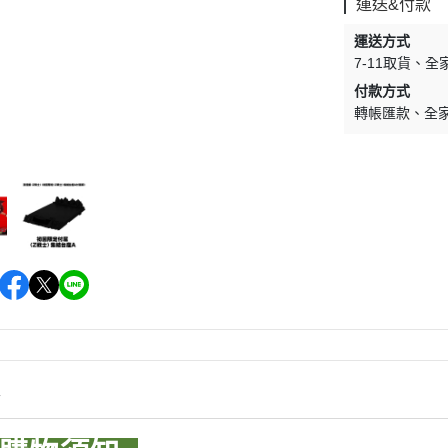
運送&付款
WAVE 其他工具類
千值錬 系列
DISNEY
LBX 紙箱戰機
運送方式
WAVE 研磨工具
御模道 系列
E
其他種類模型
7-11取貨
全
GodHand 神之手 研磨工具
THREE ZERO 系列
付款方式
學院
轉帳匯款
全
GodHand 神之手 畫筆類
造型大師 竹谷隆之
夢 神奇寶貝
GodHand 神之手 尖嘴鉗/工作鉗
呂旻恩作品 GK系列
類
其他品牌組裝模型
sterHunter
GodHand 神之手 斜口鉗
其他科幻模型
傳
GodHand 神之手 鑽頭類
GodHand 神之手 其他工具類
 漫威 超級英雄
模型向上委員會
超級英雄
德國 MOLOTOW 工具
 大魔神 真蓋特 系列
INFINITY 噴筆/工具
men Rider
情
IWATA 岩田 工具系列
南
SPARMAX 噴漆設備