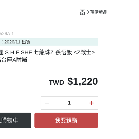
整備團隊套組
特殊/工程車種
水貼紙專區
figma可動系列
動物系列 四驅車
預購新品
船艦類模型
斜口鉗
ACT MODE 系列
四驅車 零件 / 配件
熊
戰鬥機/飛行器
刀具
PLAMAX
529A-1
戰鬥人員/裝備
銼刀
：2026/11 出貨
油漆筆/麥克筆/鋼彈麥克筆
 S.H.F SHF 七龍珠Z 孫悟飯 <Z戰士>
噴筆/噴漆設備
結台座A附屬
ME
模型畫筆
鑷子
$
1,220
TWD
砂紙
噴罐 補土/保護漆
補土
空罐
入購物車
我要預購
模型改造零件/膠板
金屬改造套件