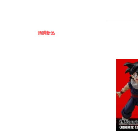
Hexa Gear 六角機牙
MODO 硝基漆/水性漆溶劑
Game Color 遊戲色彩
富士美 Fujimi 摩托車類
1/100 Hi-Resolution Model
福音戰士Eva
機戰傭兵 / 骨裝機兵 Frame Arms
MODO 水性漆
Mecha Color 機甲色
富士美 Fujimi 自由研究系列
1/100 鐵血的孤兒
火影忍者
首頁
/ 裝甲騎兵
MODO 硝基漆
Metal Color 金屬色彩
富士美 Fujimi 其他類
全部商品
1/144 RG
進擊的巨
機獸新世紀 洛伊德 ZOIDS
PANZER ACES 
預購新品
1/144 HGUC、HGCE、HGAC
機動戰士
勇者系列
鋼彈模型
PREMIUM COLOR
1/144 HG 鐵血的孤兒
刀劍神域
壽屋其他系列組裝模型
LEGO 樂高
Diorama Effects 佈
1/144 HG THE ORIGIN
Re:從零
MSG 武裝零件 武裝 改造配件
動畫分類
Weathering Effect
1/144 HGTB 雷霆宙域
鬼滅之刃
萬代組裝模型
Surface Primer 表
1/144 HGBF 鋼彈創鬥者
機動警察
萬代玩具/收藏
Auxiliary 輔助溶劑
1/144 HGBD 潛網大戰系列
關於我轉
景品動漫周邊
Pigments 色粉
1/144 HG 潛網大戰RE:RISE
Fate 系列
好微笑 GoodSmile
Model Air 模型噴塗
1/144 HG SEED
蠟筆小新
田宮 TAMIYA
Liquid Gold 液態金
1/144 HG OO
通靈王 /
壽屋 Katobukiya
AV水性漆套組
富士美 FUJIMI
1/144 HG G之復興
哥吉拉、
HOBBY PAINT 噴罐
百萬屋 MEGAHOUSE
1/144 HG AGE
宮崎駿 吉