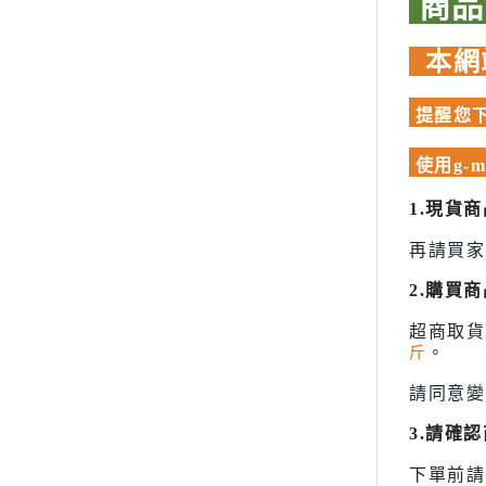
商
模型專用地台（Action Base)
聖衣神話
懷舊老模
洛伊德ZOI
本網
限定版套件
初音未來
BUILDERS PARTS 製作家零件
提醒您下
頭文字D
HD
裝甲騎兵
使用g-
攻殼機動
1.現貨
五星物語
再請買家
JOJO的
2.購買
閃電霹靂
超級機器
超商取
斤
。
超人力霸王 
請同意變
超時空要
3.請確
星際大戰 S
下單前請
櫻花大戰