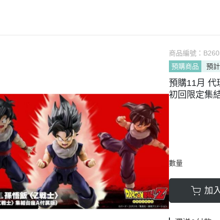
軟膠類 公仔 / 玩具
萬榮國際WJ 工具 / 漆料
MAD 蝕刻片
列印耗材樹脂
青島社軍事
GK、改造套件
車手人物/
ngelion
七龍珠
超合金魂系列
可動公仔 / 可動玩偶
彩
TAMIYA 田宮 工具耗材
MAD GK改造套件
青島社其他模型
海雅 HIYA
超人力霸王
S.H.Figuarts 可動
轉蛋 食玩 盒玩 盲盒
TAMIYA 田宮 溶劑
MAD 研磨膏系列
BE@RBRICK 庫柏力克
人
30 MINUTES FANTASY
S.H.MonsterArts 可動
動漫週邊收藏品
裝甲王牌色彩
TAMIYA 田宮 琺瑯漆
MAD 砂紙工具
商品編號：
B260
WAVE 模型套件
鋼彈
30 MINUTES MISSIONS
GUNDAM UNIVERSE
預購商品
預計
各款式拼圖
 高階色彩
TAMIYA 田宮 水性漆
MAD 服飾
造型村 VOLKS
30 MINUTES SISTERS
Figuarts mini 可動公仔
預購11月 代理
模型相關書籍
景效果
TAMIYA 田宮 硝基漆
鋼魂 水貼
孩之寶 HASBRO
開始的異世界生活
境界戰機
SMP 盒玩 組裝模型
初回限定集
s 風化效果漆
TAMIYA 田宮 噴罐
鋼魂 蝕刻片
風雷模型 / 風雷可動 FLA
數碼寶貝
戰隊玩具
面底漆
TAMIYA 田宮 PS 噴罐
NERON 工具系列
中動玩具 系列
海賊王/偉大的航道
萬代 運動育成手環 / 記憶卡
TAMIYA 田宮 TS 噴罐
HEDGEHOG 電子/焊接 工具
長谷川 HASEGAWA
生變成史萊姆這檔事
新世紀福音戰士 EVA
NXEDGE STYLE
邊境模型 BORDER
多美 TAKARATOMY
宇宙戰艦大和號
聖鬥士聖衣神話
數量
色彩
WAVE 膠板類
海洋堂 KAIYODO
櫻花大戰
KERORO魂
屬色
WAVE 膠條類
三花 TAKOM
 通靈童子
驚爆危機
加
WAVA 金屬棒類
山口式自在置物
金剛 怪獸宇宙
組裝人偶類
WAVE 改造補品
MEDICOS 超像可動
卜力
精靈寶可夢/神奇寶貝