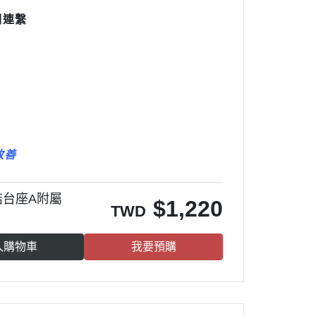
們連繫
改善
集結台座A附屬
$
1,220
TWD
入購物車
我要預購