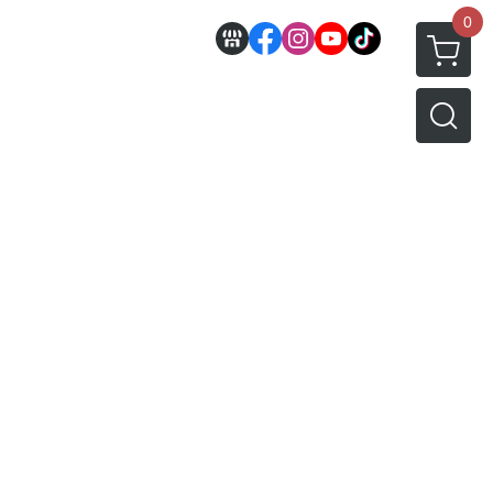
0
邊
好微笑 GoodSmile
田宮 TAMIYA
機車模型
軍事模型
模型工具分類
MODEROID 組裝模型
田宮汽車類
 3D列印相關
關於
密斯特喬模型製作報名
戰車/坦克
放大鏡工具
/ SEGA /
POP UP PARADE
田宮軍事模類
設備
模型課程介紹
軍用車輛
LED 發光組件 燈飾
黏土人 Nendoroid
田宮機車類