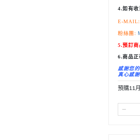
變形金剛 Tr
4.如有
橫山宏 Ma
E-MAIL:
粉絲團:
M
5.預訂
6.商品
感謝您的
真心感謝
預購11月