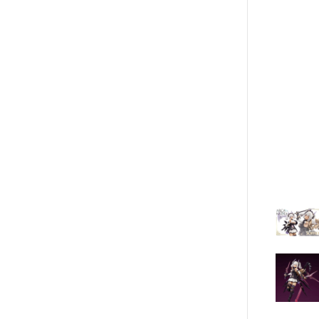
動漫週邊收藏品
Markings 遮噴片
1/144 創鬥者系列配件包
迪士尼卡通 
各款式拼圖
樹脂造型套件
1/48 MEGA SIZE
LOVE LIV
模型相關書籍
葉片/植物套件
1/60 PG
我的英雄
好微笑 GoodSmile
田宮 TAMIYA
哈囉/迷你凱 吉祥物系列
精靈寶可
壽屋 Katobukiya
SD/BB戰士
數碼寶貝
富士美 FUJIMI
BB戰士 LEGENDBB
魔物獵人Mon
百萬屋 MEGAHOUSE
SD鋼彈世界 群英集 / 三國創傑
魔神英雄
青島社 AOSHIMA
傳
魔動王
其他品牌
BB戰士 三國傳
Marvel
汽機車模型
BB戰士 SD戰國傳
DC宇宙 
軍事模型
SDCS系列
無敵鐵金剛
模型工具分類
EXSD EX-STANDARD
假面騎士 Ka
摩多 MODO 工具漆料
EX MODEL 系列
名偵探柯
西班牙 Acrylicos Vallejo