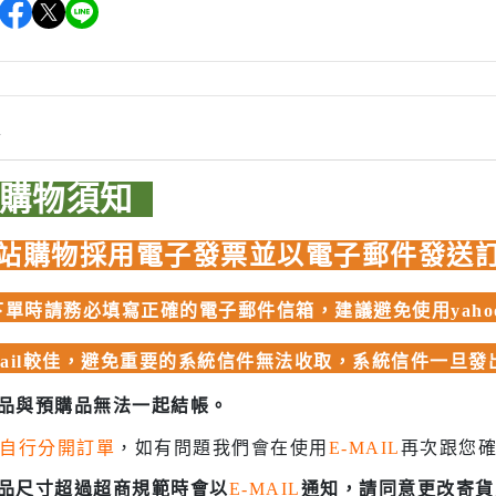
 聖鬥士星矢
HIQPARTS 工具/材料
DS
HOBBY BASE 工具/零件 系列
TSUNODA 角田 斜口鉗
情
TSUNODA 角田 工具鉗
USTAR 優速達
品購物須知
隊
MASTER TOOLS 銅棒
MASTER TOOLS 其他工具
站購物採用電子發票並以電子郵件發送
奇妙冒險
蓋亞 GAIA 工具
車
單時請務必填寫正確的電子郵件信箱，建議避免使用yahoo、
蓋亞 GAIA 模型漆
人大戰
E7 硝基漆
mail較佳，避免重要的系統信件無法收取，系統信件一旦
Ultraman
E7 溶劑
商品與預購品無法一起結帳。
塞
長谷川 HASEGAWA 工具
自行分開訂單
，如有問題我們會在使用
E-MAIL
再次跟您
TAR WARS
GIC 虎爪工具系列
商品尺寸超過超商規範時會以
E-MAIL
通知，請同意更改寄貨