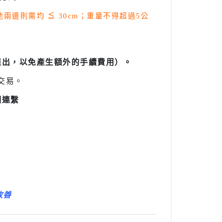
其他兩邊則需均
≦
30cm；重量不得超過5公
提出，以免產生額外的手續費用）。
交易。
們連繫
改善