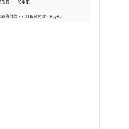
家取貨
一般宅配
蝕刻片
家取貨付款
7-11取貨付款
舊化工具
PayPal
情景表現、場景製作
模型膠水
其他工具