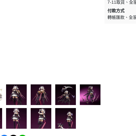
7-11取貨
全
WAVE 其他工具類
千值錬 系列
DISNEY
LBX 紙箱戰機
付款方式
WAVE 研磨工具
御模道 系列
轉帳匯款
全
E
其他種類模型
GodHand 神之手 研磨工具
THREE ZERO 系列
學院
GodHand 神之手 畫筆類
造型大師 竹谷隆之
夢 神奇寶貝
GodHand 神之手 尖嘴鉗/工作鉗
呂旻恩作品 GK系列
類
其他品牌組裝模型
sterHunter
GodHand 神之手 斜口鉗
其他科幻模型
傳
GodHand 神之手 鑽頭類
GodHand 神之手 其他工具類
 漫威 超級英雄
模型向上委員會
超級英雄
德國 MOLOTOW 工具
 大魔神 真蓋特 系列
INFINITY 噴筆/工具
men Rider
IWATA 岩田 工具系列
南
SPARMAX 噴漆設備