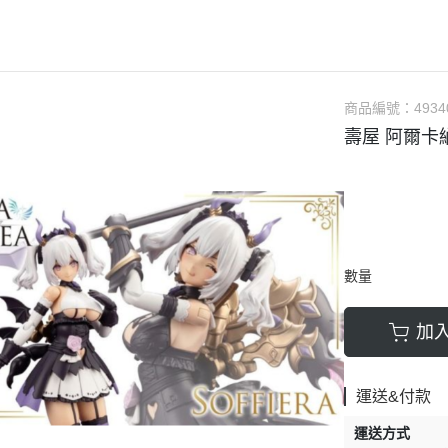
軟膠類 公仔 / 玩具
萬榮國際WJ 工具 / 漆料
MAD 蝕刻片
列印耗材樹脂
青島社軍事
GK、改造套件
車手人物/
ngelion
七龍珠
超合金魂系列
可動公仔 / 可動玩偶
彩
TAMIYA 田宮 工具耗材
MAD GK改造套件
青島社其他模型
海雅 HIYA
超人力霸王
S.H.Figuarts 可動
轉蛋 食玩 盒玩 盲盒
TAMIYA 田宮 溶劑
MAD 研磨膏系列
BE@RBRICK 庫柏力克
人
30 MINUTES FANTASY
S.H.MonsterArts 可動
動漫週邊收藏品
裝甲王牌色彩
TAMIYA 田宮 琺瑯漆
MAD 砂紙工具
商品編號：
4934
WAVE 模型套件
鋼彈
30 MINUTES MISSIONS
GUNDAM UNIVERSE
壽屋 阿爾卡
各款式拼圖
 高階色彩
TAMIYA 田宮 水性漆
MAD 服飾
造型村 VOLKS
30 MINUTES SISTERS
Figuarts mini 可動公仔
模型相關書籍
景效果
TAMIYA 田宮 硝基漆
鋼魂 水貼
孩之寶 HASBRO
開始的異世界生活
境界戰機
SMP 盒玩 組裝模型
s 風化效果漆
TAMIYA 田宮 噴罐
鋼魂 蝕刻片
風雷模型 / 風雷可動 FLA
數碼寶貝
戰隊玩具
面底漆
TAMIYA 田宮 PS 噴罐
NERON 工具系列
中動玩具 系列
海賊王/偉大的航道
萬代 運動育成手環 / 記憶卡
TAMIYA 田宮 TS 噴罐
HEDGEHOG 電子/焊接 工具
長谷川 HASEGAWA
數量
生變成史萊姆這檔事
新世紀福音戰士 EVA
NXEDGE STYLE
邊境模型 BORDER
多美 TAKARATOMY
宇宙戰艦大和號
聖鬥士聖衣神話
加
色彩
WAVE 膠板類
海洋堂 KAIYODO
櫻花大戰
KERORO魂
屬色
WAVE 膠條類
三花 TAKOM
 通靈童子
驚爆危機
運送&付款
WAVA 金屬棒類
山口式自在置物
金剛 怪獸宇宙
組裝人偶類
運送方式
WAVE 改造補品
MEDICOS 超像可動
卜力
精靈寶可夢/神奇寶貝