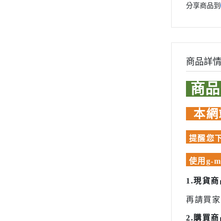
模型專用地台（Action Base)
品牌工具漆料
聖衣神話
分享商品到
懷舊老模
MADWORKS專區
洛伊德ZOI
Phrozen 3D列印相關
限定版套件
初音未來
關於
BUILDERS PARTS 製作家零件
頭文字D
商品詳
HD
密斯特喬模型製作報名
裝甲騎兵
大秘寶-媽見打
商
攻殼機動
AirBeast 水性漆系列
五星物語
本網
JOJO的
閃電霹靂
提醒您下
超級機器
使用g-
超人力霸王 
1.現貨
超時空要
再請買家
星際大戰 S
櫻花大戰
2.購買