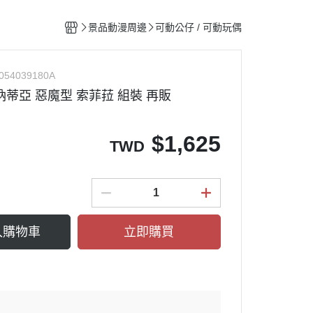
整備團隊套組
特殊/工程車種
水貼紙專區
figma可動系列
動物系列 四驅車
景品動漫周邊
可動公仔 / 可動玩偶
船艦類模型
斜口鉗
ACT MODE 系列
四驅車 零件 / 配件
熊
戰鬥機/飛行器
刀具
PLAMAX
054039180A
戰鬥人員/裝備
銼刀
納蒂亞 惡魔型 索菲菈 組裝 再販
油漆筆/麥克筆/鋼彈麥克筆
噴筆/噴漆設備
$
1,625
TWD
ME
模型畫筆
鑷子
砂紙
噴罐 補土/保護漆
入購物車
立即購買
補土
空罐
模型改造零件/膠板
金屬改造套件