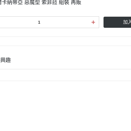
御電館 ODENKAN OB系列 基本
爾卡納蒂亞 惡魔型 索菲菈 組裝 再販
色系列
御電館 ODENKAN TP系列 亮光
加
系列
御電館 ODENKAN TE系列 消光
系列
御電館 ODENKAN TM系列 金屬
有興趣
色系列
御電館 ODENKAN TS系列 純色
系列
御電館 ODENKAN SC系列 特殊
噴漆
全部商品
付款方式說明
現金積點規則
們
訂單查詢
寄送方式說明
隱私權條款