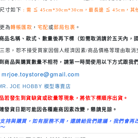
3M 研磨海綿
ansformers
貨尺寸如下
: 需
≦
45cm*30cm*30cm，最長邊
≦
45cm，
3M 遮蓋膠帶
.k 機甲系列
3M 防毒面具/口罩
更為
轉帳匯款
，
宅配
或
郵局包裹
。
GSI 郡氏 溶劑
認商品名稱、款式、數量後再下標（如需取消請於五天內，
GSI 郡氏 Mr.Color 硝基漆
三思，恕不接受買家因個人經濟因素/商品價格等理由取消
GSI 郡氏 Mr.Color H 系列 水性
漆
收到商品與購買數量不相符，請第一時間使用以下方式跟我
GSI 郡氏 Mr.Color N 系列 環保
mrjoe.toystore@gmail.com
水性漆
R. JOE HOBBY 模型專賣店
GSI 郡氏 Mr.Color SVC系列 軟
商品若發生到貨缺貨或砍量等現象，將依下標順序出貨。
膠專用水性漆
GSI 郡氏 Mr.Color 噴罐
正確發貨日期可能因各種廠商因素改變，懇請見諒。
GSI 郡氏 Mr. Hobby 工具系列
支持與購買，如有服務不周，還請給我們建議，我們會再
～
御電館 ODENKAN 溶劑