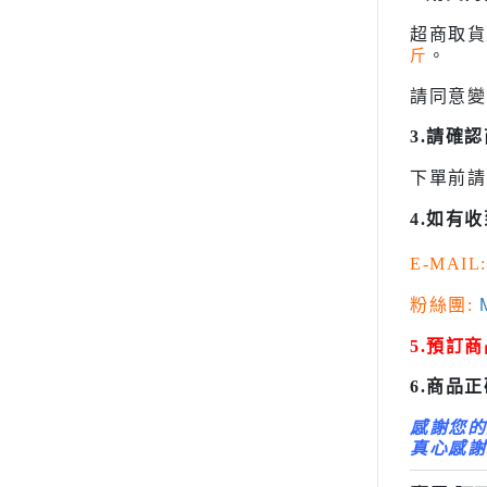
變形金剛 Tr
超商取
斤
。
橫山宏 Ma
請同意變
3.請確
下單前請
4.如有
E-MAIL:
粉絲團:
M
5.預訂
6.商品
感謝您的
真心感謝