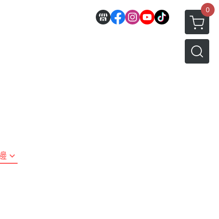
0
邊
好微笑 GoodSmile
田宮 TAMIYA
機車模型
軍事模型
模型工具分類
MODEROID 組裝模型
田宮汽車類
 3D列印相關
關於
密斯特喬模型製作報名
戰車/坦克
放大鏡工具
/ SEGA /
POP UP PARADE
田宮軍事模類
設備
模型課程介紹
軍用車輛
LED 發光組件 燈飾
黏土人 Nendoroid
田宮機車類