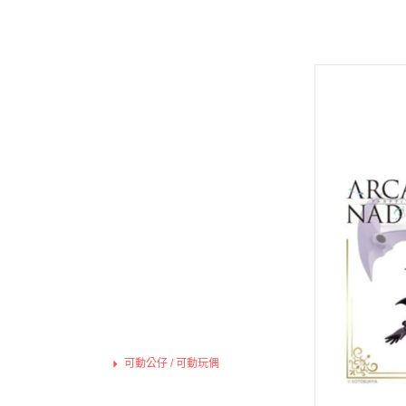
Hexa Gear 六角機牙
MODO 硝基漆/水性漆溶劑
Game Color 遊戲色彩
富士美 Fujimi 摩托車類
1/100 Hi-Resolution Model
福音戰士Eva
機戰傭兵 / 骨裝機兵 Frame Arms
MODO 水性漆
Mecha Color 機甲色
富士美 Fujimi 自由研究系列
1/100 鐵血的孤兒
火影忍者
首頁
/ 裝甲騎兵
MODO 硝基漆
Metal Color 金屬色彩
富士美 Fujimi 其他類
全部商品
1/144 RG
進擊的巨
機獸新世紀 洛伊德 ZOIDS
PANZER ACES 
預購新品
1/144 HGUC、HGCE、HGAC
機動戰士
勇者系列
鋼彈模型
PREMIUM COLOR
1/144 HG 鐵血的孤兒
刀劍神域
壽屋其他系列組裝模型
LEGO 樂高
Diorama Effects 佈
1/144 HG THE ORIGIN
Re:從零
MSG 武裝零件 武裝 改造配件
動畫分類
Weathering Effect
1/144 HGTB 雷霆宙域
鬼滅之刃
萬代組裝模型
Surface Primer 表
1/144 HGBF 鋼彈創鬥者
機動警察
萬代玩具/收藏
Auxiliary 輔助溶劑
1/144 HGBD 潛網大戰系列
關於我轉
景品動漫周邊
Pigments 色粉
1/144 HG 潛網大戰RE:RISE
Fate 系列
PVC、公仔、景品
Model Air 模型噴塗
1/144 HG SEED
蠟筆小新
景品 BANPRESTO / SEGA / FURYU
Liquid Gold 液態金
軟膠類 公仔 / 玩具
1/144 HG OO
通靈王 /
可動公仔 / 可動玩偶
AV水性漆套組
1/144 HG G之復興
哥吉拉、
轉蛋 食玩 盒玩 盲盒
HOBBY PAINT 噴罐
1/144 HG AGE
宮崎駿 吉