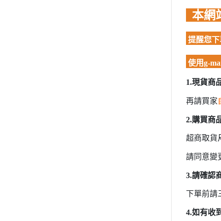
模型專用地台（Action Base)
聖衣神話
本網
EXSD EX-STANDARD
懷舊老模
洛伊德ZOI
EX MODEL 系列
限定版套件
初音未來
提醒您下單
模型專用地台（Action Base)
BUILDERS PARTS 製作家零件
頭文字D
懷舊老模
HD
使用g-
限定版套件
裝甲騎兵
1.現貨
BUILDERS PARTS 製作家零件HD
攻殼機動
LEGO 樂高
再請買家
五星物語
動畫分類
JOJO的
2.購買
萬代組裝模型
閃電霹靂
超商取貨
萬代玩具/收藏
超級機器
請同意變
景品動漫周邊
超人力霸王 
好微笑 GoodSmile
3.請確
超時空要
田宮 TAMIYA
下單前請
星際大戰 S
壽屋 Katobukiya
4.如有
富士美 FUJIMI
櫻花大戰