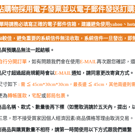
 聖鬥士星矢
站購物採用電子發票並以電子郵件發送訂
HIQPARTS 工具/材料
DS
HOBBY BASE 工具/零件 系列
時請務必填寫正確的電子郵件信箱，建議避免使用yahoo、hotm
TSUNODA 角田 斜口鉗
mail較佳，避免重要的系統信件無法收取，系統信件一旦發出，即
TSUNODA 角田 工具鉗
USTAR 優速達
商品與預購品無法一起結帳。
隊
MASTER TOOLS 銅棒
自行分開訂單
，如有問題我們會在使用
E-MAIL
再次跟您確認，
MASTER TOOLS 其他工具
奇妙冒險
商品尺寸超過超商規範時會以
E-MAIL
通知，請同意更改寄貨方式。
蓋亞 GAIA 工具
車
尺寸如下
: 需
≦
45cm*30cm*30cm，最長邊
≦
45cm，其他兩邊則
蓋亞 GAIA 模型漆
人大戰
更為
轉帳匯款
，
宅配
或
郵局包裹
。
E7 硝基漆
Ultraman
認商品名稱、款式、數量後再下標（如需取消請於五天內，提出，
E7 溶劑
塞
長谷川 HASEGAWA 工具
三思，恕不接受買家因個人經濟因素/商品價格等理由取消交易。
TAR WARS
GIC 虎爪工具系列
收到商品與購買數量不相符，請第一時間使用以下方式跟我們連繫