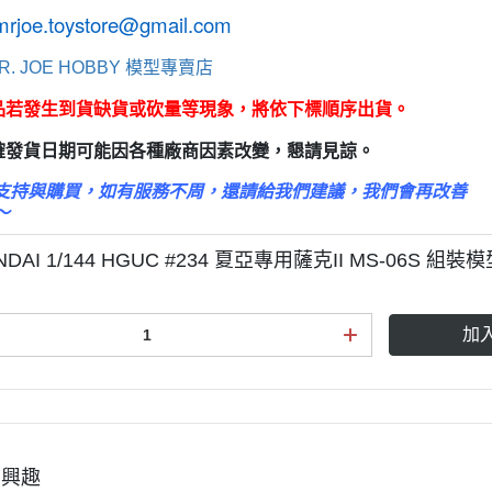
3M 研磨海綿
mrjoe.toystore@gmail.com
ansformers
3M 遮蓋膠帶
.k 機甲系列
R. JOE HOBBY 模型專賣店
3M 防毒面具/口罩
商品若發生到貨缺貨或砍量等現象，將依下標順序出貨。
GSI 郡氏 溶劑
正確發貨日期可能因各種廠商因素改變，懇請見諒。
GSI 郡氏 Mr.Color 硝基漆
GSI 郡氏 Mr.Color H 系列 水性
支持與購買，如有服務不周，還請給我們建議，我們會再改善
～
漆
GSI 郡氏 Mr.Color N 系列 環保
DAI 1/144 HGUC #234 夏亞專用薩克II MS-06S 組裝
水性漆
GSI 郡氏 Mr.Color SVC系列 軟
加
膠專用水性漆
GSI 郡氏 Mr.Color 噴罐
GSI 郡氏 Mr. Hobby 工具系列
御電館 ODENKAN 溶劑
有興趣