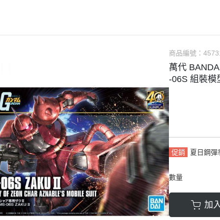
軟膠類 公仔 / 玩具
萬榮國際WJ 工具 / 漆料
MAD 蝕刻片
列印耗材樹脂
青島社軍事
GK、改造套件
車手人物/
ngelion
七龍珠
超合金魂系列
可動公仔 / 可動玩偶
彩
TAMIYA 田宮 工具耗材
MAD GK改造套件
青島社其他模型
海雅 HIYA
超人力霸王
S.H.Figuarts 可動
轉蛋 食玩 盒玩 盲盒
TAMIYA 田宮 溶劑
MAD 研磨膏系列
BE@RBRICK 庫柏力克
人
30 MINUTES FANTASY
S.H.MonsterArts 可動
動漫週邊收藏品
裝甲王牌色彩
TAMIYA 田宮 琺瑯漆
MAD 砂紙工具
商品編號：
4573
WAVE 模型套件
鋼彈
30 MINUTES MISSIONS
GUNDAM UNIVERSE
萬代 BANDAI
各款式拼圖
 高階色彩
TAMIYA 田宮 水性漆
MAD 服飾
造型村 VOLKS
30 MINUTES SISTERS
Figuarts mini 可動公仔
-06S 組裝模
模型相關書籍
景效果
TAMIYA 田宮 硝基漆
鋼魂 水貼
孩之寶 HASBRO
開始的異世界生活
境界戰機
SMP 盒玩 組裝模型
s 風化效果漆
TAMIYA 田宮 噴罐
鋼魂 蝕刻片
風雷模型 / 風雷可動 FLA
數碼寶貝
戰隊玩具
面底漆
TAMIYA 田宮 PS 噴罐
NERON 工具系列
中動玩具 系列
海賊王/偉大的航道
萬代 運動育成手環 / 記憶卡
TAMIYA 田宮 TS 噴罐
HEDGEHOG 電子/焊接 工具
長谷川 HASEGAWA
生變成史萊姆這檔事
新世紀福音戰士 EVA
NXEDGE STYLE
邊境模型 BORDER
多美 TAKARATOMY
宇宙戰艦大和號
聖鬥士聖衣神話
促銷
夏日鋼彈
色彩
WAVE 膠板類
海洋堂 KAIYODO
櫻花大戰
KERORO魂
數量
屬色
WAVE 膠條類
三花 TAKOM
 通靈童子
驚爆危機
WAVA 金屬棒類
山口式自在置物
金剛 怪獸宇宙
組裝人偶類
加
WAVE 改造補品
MEDICOS 超像可動
卜力
精靈寶可夢/神奇寶貝