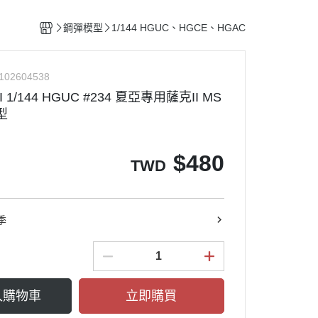
整備團隊套組
特殊/工程車種
水貼紙專區
figma可動系列
動物系列 四驅車
鋼彈模型
1/144 HGUC、HGCE、HGAC
船艦類模型
斜口鉗
ACT MODE 系列
四驅車 零件 / 配件
熊
戰鬥機/飛行器
刀具
PLAMAX
102604538
戰鬥人員/裝備
銼刀
 1/144 HGUC #234 夏亞專用薩克II MS
油漆筆/麥克筆/鋼彈麥克筆
型
噴筆/噴漆設備
ME
模型畫筆
$
480
TWD
鑷子
砂紙
噴罐 補土/保護漆
季
補土
空罐
模型改造零件/膠板
入購物車
立即購買
金屬改造套件