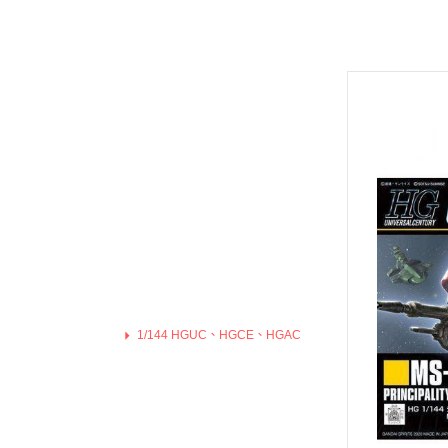
Hexa Gear 六角機牙
MODO 硝基漆/水性漆溶劑
Game Color 遊戲色彩
富士美 Fujimi 摩托車類
1/100 Hi-Resolution Model
福音戰士Eva
機戰傭兵 / 骨裝機兵 Frame Arms
MODO 水性漆
Mecha Color 機甲色
富士美 Fujimi 自由研究系列
1/100 鐵血的孤兒
火影忍者
首頁
/ 裝甲騎兵
MODO 硝基漆
Metal Color 金屬色彩
富士美 Fujimi 其他類
全部商品
1/144 RG
進擊的巨
機獸新世紀 洛伊德 ZOIDS
PANZER ACES 
預購新品
1/144 HGUC、HGCE、HGAC
機動戰士
勇者系列
鋼彈模型
PREMIUM COLOR
1/144 HG 鐵血的孤兒
刀劍神域
壽屋其他系列組裝模型
水星的魔女
Diorama Effects 佈
1/144 HG THE ORIGIN
Re:從零
MSG 武裝零件 武裝 改造配件
1/100 MG
Weathering Effect
1/144 HGTB 雷霆宙域
鬼滅之刃
1/100 RE系列
Surface Primer 表
1/144 HGBF 鋼彈創鬥者
機動警察
1/100 Hi-Resolution Model
Auxiliary 輔助溶劑
1/144 HGBD 潛網大戰系列
關於我轉
1/100 鐵血的孤兒
Pigments 色粉
1/144 RG
1/144 HG 潛網大戰RE:RISE
Fate 系列
1/144 HGUC、HGCE、HGAC
Model Air 模型噴塗
1/144 HG SEED
蠟筆小新
1/144 HG 鐵血的孤兒
Liquid Gold 液態金
1/144 HG OO
通靈王 /
1/144 HG THE ORIGIN
AV水性漆套組
1/144 HG G之復興
哥吉拉、
1/144 HGTB 雷霆宙域
HOBBY PAINT 噴罐
1/144 HG AGE
宮崎駿 吉
1/144 HGBF 鋼彈創鬥者