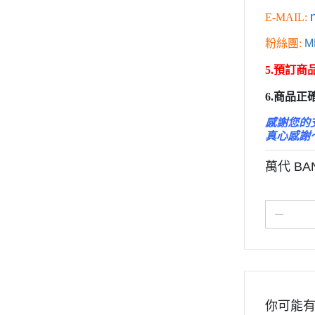
百萬屋 MEGAHOUSE
變形金剛 Tr
E-MAIL:
青島社 AOSHIMA
橫山宏 Ma
粉絲團:
M
其他品牌
5.預訂
汽機車模型
6.商品
軍事模型
模型工具分類
感謝您的
真心感謝
摩多 MODO 工具漆料
西班牙 Acrylicos Vallejo
萬代 BAN
品牌工具漆料
MADWORKS專區
Phrozen 3D列印相關
關於
密斯特喬模型製作報名
大秘寶-媽見打
你可能
AirBeast 水性漆系列