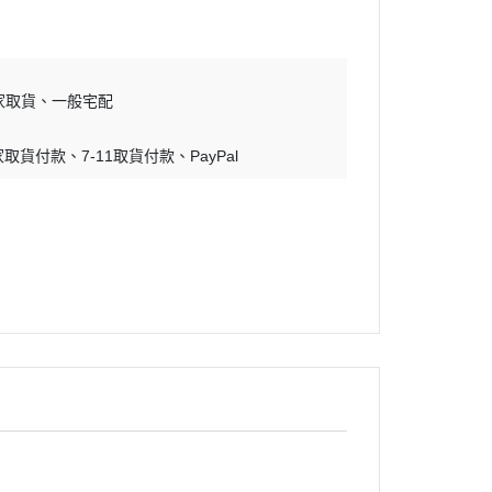
蝕刻片
舊化工具
情景表現、場景製作
家取貨
一般宅配
模型膠水
家取貨付款
7-11取貨付款
PayPal
其他工具