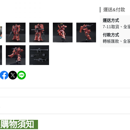
WAVE 其他工具類
千值錬 系列
DISNEY
LBX 紙箱戰機
運送&付款
WAVE 研磨工具
御模道 系列
E
其他種類模型
運送方式
GodHand 神之手 研磨工具
THREE ZERO 系列
7-11取貨
全
學院
GodHand 神之手 畫筆類
付款方式
造型大師 竹谷隆之
夢 神奇寶貝
轉帳匯款
全
GodHand 神之手 尖嘴鉗/工作鉗
呂旻恩作品 GK系列
類
其他品牌組裝模型
sterHunter
GodHand 神之手 斜口鉗
其他科幻模型
傳
GodHand 神之手 鑽頭類
GodHand 神之手 其他工具類
 漫威 超級英雄
模型向上委員會
超級英雄
德國 MOLOTOW 工具
 大魔神 真蓋特 系列
情
INFINITY 噴筆/工具
men Rider
IWATA 岩田 工具系列
購物須知
南
SPARMAX 噴漆設備