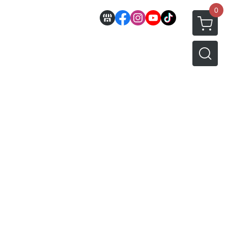
0
邊
好微笑 GoodSmile
田宮 TAMIYA
機車模型
軍事模型
模型工具分類
MODEROID 組裝模型
田宮汽車類
 3D列印相關
關於
密斯特喬模型製作報名
戰車/坦克
放大鏡工具
/ SEGA /
POP UP PARADE
田宮軍事模類
設備
模型課程介紹
軍用車輛
LED 發光組件 燈飾
黏土人 Nendoroid
田宮機車類