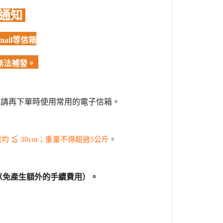
購通知
ail等信箱
無法補發。
還請再下單時使用常用的電子信箱。
需均
≦
30cm；重量不得超過5公斤
。
以免產生額外的手續費用）。