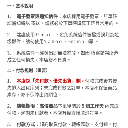
一、
基本說明
1.
電子發票與通知信件：
本店採用電子發票，訂單確
認通知將以 寄送，請務必於下單時填寫正確且常用的 。
2.
建議使用 G m a i l ，避免系統信件被擋或誤判為垃
圾郵件，請勿使用Y a h o o 、Hot
m a i l
等 。
3.
系統信件一經發出即無法補發，如因 填寫錯誤所造
成之任何損失，本店恕不負責。
二、付款規則（重要）
1.
本店採「先付款、優先出貨」制，
付款完成後方優
先排入出貨序列；未完成付款之訂單，本店不保留商品
庫存，亦不保障出貨順位。
2.
結帳期限：
高價商品
下單後請於
5 個工作天
內完成
付款。逾期未付款者，本店有權直接取消訂單。
3.
付款方式：
超商取貨付款、
轉帳
匯款、支付連。付