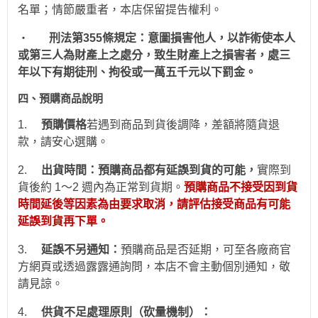
名單；情節嚴重者，
本店保留提告權利
。
‧
刑法第355條規定：意圖損害他人，以詐術使本人
或第三人為財產上之處分，致生財產上之損害者，處三
年以下有期徒刑、拘役或一萬五千元以下罰金。
四、預購商品說明
1.
預購價格
若
遇到
商品到貨後調降，差額將隨貨退
款，請安心
選
購。
2.
出貨時間：預購商品都有延誤到貨的可能，
實際到
貨後約 1～2 週內為正常到貨期。
預購商品不接受因到貨
時間
延後
等因素為由要求取消，請評估接受商品有可能
延誤到貨再下單。
3.
延誤不另通知：
預購商品是否延期，可至各廠商官
方網頁或透過露露通詢問，本店不會主動個別通
知
，敬
請見諒。
4.
供貨不足處理原則（砍量機制）：