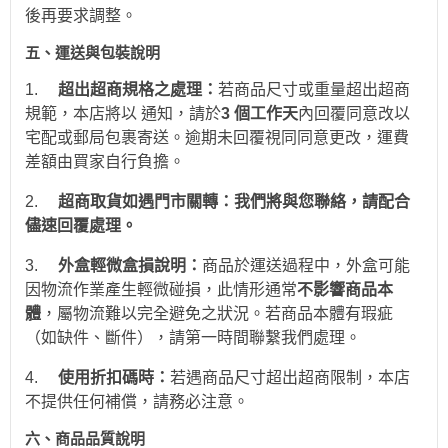
後再要求調整。
五、運送與包裝說明
1.
超出超商規格之處理：
若商品尺寸或重量超出超商
規範，本店將以 通知，請於
3 個工作天
內回覆同意改以
宅配或郵局包裹寄送。逾期未回覆視同同意更改，運費
差額由買家自行負擔。
2.
超商取貨如遇門市關轉：我們將與您聯絡，請配合
儘速回覆處理。
3.
外盒輕微盒損說明：
商品於運送過程中，外盒可能
因物流作業產生輕微碰損，此情形通常
不影響商品本
體
，屬物流難以完全避免之狀況。若商品本體有瑕疵
（如缺件、斷件），請第一時間聯繫我們處理。
4.
使用折扣碼時：
若遇商品尺寸超出超商限制，本店
不提供任何補償，請務必注意。
六、商品品質說明