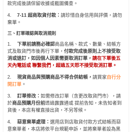
款完成後請保留收據或截圖備查。
4.
7-11
超商取貨付款：
請珍惜自身信用與評價，請勿
棄單。
三、訂單確認與取消規則
1.
下
單前請務必確認
商品名稱、款式、數量、結帳方
式及取貨門市後再行下單，
付款完成後原則上不接受取
消或退訂，如因個人因素需要取消訂單，
請在下單後五
天內電話或 聯繫我們，超過五天恕不接受取消訂單。
2.
現貨商品與預購商品不得合併結帳
，
請買家
自行分
開訂單
。
3.
訂
單修改：
如需修改訂單（含更改取貨門市），請
於
商品預購月份前
透過
露露通
或
提前
告知，未告知者到
貨後，本店有權直接出貨，不另等候。
4.
惡意棄單處理：
選用
店到店取貨付款
方式結帳而惡
意棄單者，本店將依平台規範申訴，並
將棄單者設為
黑