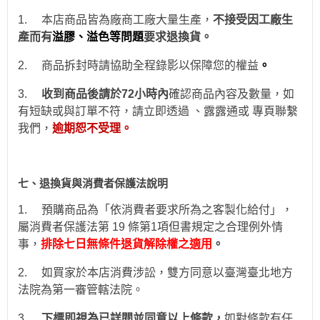
1.
本店商品皆為廠商工廠大量生產，
不接受因工廠生
產而有
溢膠、溢色等問題
要求退換貨。
2.
商品拆封時請協助全程錄影以保障您的權益
。
3.
收到商品後請於
72
小時
內
確認商品內容及數量，如
有短缺或與訂單不符，請立即透過
、露露通
或
專頁
聯繫
我們，
逾期恕不受理。
七、退換貨與消費者保護法說明
1.
預購商品為「依消費者要求所為之客製化給付」，
屬消費者保護法第 19 條第1項但書規定之合理例外情
事，
排除七日無條件退貨解除權之適用
。
2.
如買家於本店消費涉訟，雙方同意以臺灣臺北地方
法院為第一審管轄法院。
3.
下標即視為已詳閱並同意以上條款，
如對條款有任