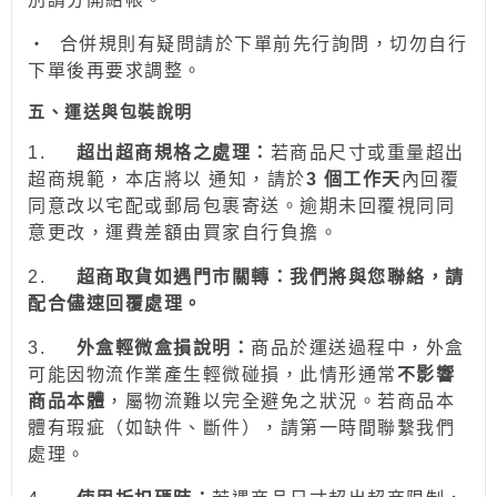
‧
合併規則有疑問請於下單前先行詢問，切勿自行
下單後再要求調整。
五、運送與包裝說明
1.
超出超商規格之處理：
若商品尺寸或重量超出
超商規範，本店將以 通知，請於
3 個工作天
內回覆
同意改以宅配或郵局包裹寄送。逾期未回覆視同同
意更改，運費差額由買家自行負擔。
2.
超商取貨如遇門市關轉：我們將與您聯絡，請
配合儘速回覆處理。
3.
外盒輕微盒損說明：
商品於運送過程中，外盒
可能因物流作業產生輕微碰損，此情形通常
不影響
商品本體
，屬物流難以完全避免之狀況。若商品本
體有瑕疵（如缺件、斷件），請第一時間聯繫我們
處理。