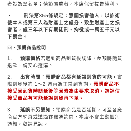
者設為
黑名單；情節嚴重者，
本店保留提告權利
。
‧
刑法第355條規定：意圖損害他人，以詐術
使本人或第三人為財產上之處分，致生財產上之損
害者，處三年以下有期徒刑、拘役或一萬五千元以
下罰金。
四、預購商品說明
1.
預購價格
若
遇到
商品到貨後調降，差額將隨貨
退款，請安心
選
購。
2.
出貨時間：預購商品都有延誤到貨的可能，
實
際到貨後約 1～2 週內為正常到貨期。
預購商品不
接受因到貨時間
延後
等因素為由要求取消，請評估
接受商品有可能延誤到貨再下單。
3.
延誤不另通知：
預購商品是否延期，可至各廠
商官方網頁或透過露露通詢問，本店不會主動個別
通
知
，敬請見諒。