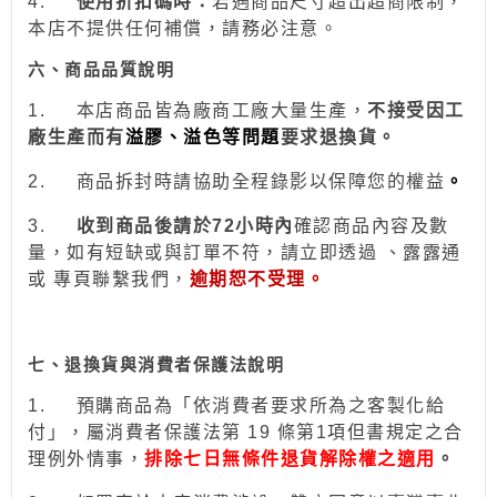
4.
使用折扣碼時：
若遇商品尺寸超出超商限制，
本店不提供任何補償，請務必注意。
六、商品品質說明
1.
本店商品皆為廠商工廠大量生產，
不接受因工
廠生產而有
溢膠、溢色等問題
要求退換貨。
2.
商品拆封時請協助全程錄影以保障您的權益
。
3.
收到商品後請於
72
小時
內
確認商品內容及數
量，如有短缺或與訂單不符，請立即透過
、露露通
或
專頁
聯繫我們，
逾期恕不受理。
七、退換貨與消費者保護法說明
1.
預購商品為「依消費者要求所為之客製化給
付」，屬消費者保護法第 19 條第1項但書規定之合
理例外情事，
排除七日無條件退貨解除權之適用
。