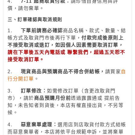
4.
7-11
超商取貨付款：
請珍惜自身信用與評
價，請勿棄單。
三、訂單確認與取消規則
1.
下
單前請務必確認
商品名稱、款式、數量、結
帳方式及取貨門市後再行下單，
付款完成後原則上
不接受取消或退訂，如因個人因素需要取消訂單，
請在下單後五天內電話或 聯繫我們，超過五天恕不
接受取消訂單。
2.
現貨商品與預購商品不得合併結帳
，
請買家
自
行分開訂單
。
3.
訂
單修改：
如需修改訂單（含更改取貨門
市），請於
商品預購月份前
透過
露露通
或
提前
告
知，未告知者到貨後，本店有權直接出貨，不另等
候。
4.
惡意棄單處理：
選用
店到店取貨付款
方式結帳
而惡意棄單者，本店將依平台規範申訴，並
將棄單