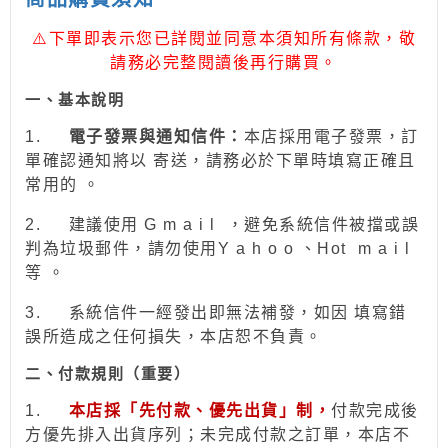
⚠
下單即表示您已詳閱並同意本須知所有條款，敬
請務必完整閱讀後再行購買。
一、
基本說明
1.
電子發票與通知信件：
本店採用電子發票，訂
單確認通知將以 寄送，請務必於下單時填寫正確且
常用的 。
2.
建議使用 G m a i l ，避免系統信件被擋或誤
判為垃圾郵件，請勿使用Y a h o o 、Hot
m a i l
等 。
3.
系統信件一經發出即無法補發，如因 填寫錯
誤所造成之任何損失，本店恕不負責。
二、付款規則（重要）
1.
本店採「先付款、優先出貨」制，
付款完成後
方優先排入出貨序列；未完成付款之訂單，本店不