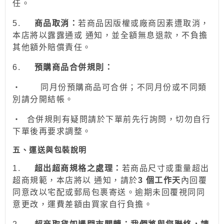
任。
5.
商品取消：
若商品因版權或廠商因素遭取消，
本店將以露露通或 通知，並全額無息退款
，不負擔
其他額外賠償責任。
6.
預購商品合併規則：
‧
同月份預購商品可合併；不同月份或不同類
別請分開結帳。
‧
合併規則有疑問請於下單前先行詢問，切勿自行
下單後再要求調整。
五、運送與包裝說明
1.
超出超商規格之處理：
若商品尺寸或重量超出
超商規範，本店將以 通知，請於
3 個工作天
內回覆
同意改以宅配或郵局包裹寄送。逾期未回覆視同同
意更改，運費差額由買家自行負擔。