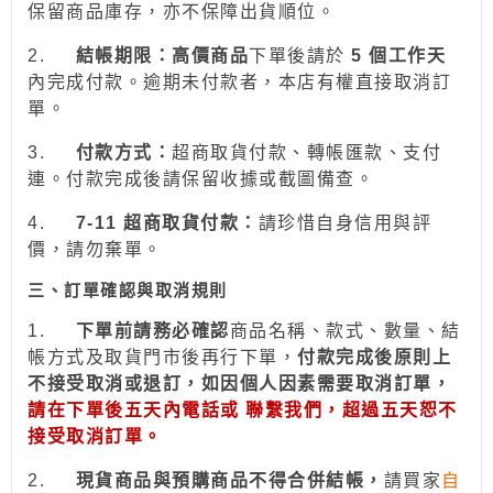
保留商品庫存，亦不保障出貨順位。
2.
結帳期限：
高價商品
下單後請於
5 個工作天
內完成付款。逾期未付款者，本店有權直接取消訂
單。
3.
付款方式：
超商取貨付款、
轉帳
匯款、支付
連。付款完成後請保留收據或截圖備查。
4.
7-11
超商取貨付款：
請珍惜自身信用與評
價，請勿棄單。
三、訂單確認與取消規則
1.
下
單前請務必確認
商品名稱、款式、數量、結
帳方式及取貨門市後再行下單，
付款完成後原則上
不接受取消或退訂，如因個人因素需要取消訂單，
請在下單後五天內電話或 聯繫我們，超過五天恕不
接受取消訂單。
2.
現貨商品與預購商品不得合併結帳
，
請買家
自