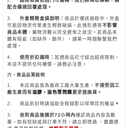
2.
超商取貨如遇門市關轉：我們將與您聯絡，請
配合儘速回覆處理。
3.
外盒輕微盒損說明：
商品於運送過程中，外盒
可能因物流作業產生輕微碰損，此情形通常
不影響
商品本體
，屬物流難以完全避免之狀況。若商品本
體有瑕疵（如缺件、斷件），請第一時間聯繫我們
處理。
4.
使用折扣碼時：
若遇商品尺寸超出超商限制，
本店不提供任何補償，請務必注意。
六、商品品質說明
1.
本店商品皆為廠商工廠大量生產，
不接受因工
廠生產而有
溢膠、溢色等問題
要求退換貨。
2.
商品拆封時請協助全程錄影以保障您的權益
。
3.
收到商品後請於
72
小時
內
確認商品內容及數
量，如有短缺或與訂單不符，請立即透過
、露露通