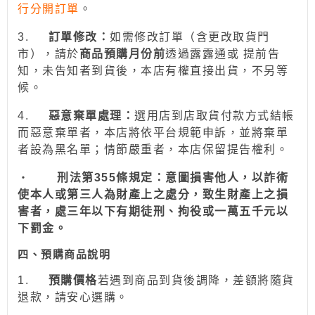
行分開訂單
。
3.
訂
單修改：
如需修改訂單（含更改取貨門
市），請於
商品預購月份前
透過
露露通
或
提前
告
知，未告知者到貨後，本店有權直接出貨，不另等
候。
4.
惡意棄單處理：
選用
店到店取貨付款
方式結帳
而惡意棄單者，本店將依平台規範申訴，並
將棄單
者設為
黑名單；情節嚴重者，
本店保留提告權利
。
‧
刑法第355條規定：意圖損害他人，以詐術
使本人或第三人為財產上之處分，致生財產上之損
害者，處三年以下有期徒刑、拘役或一萬五千元以
下罰金。
四、預購商品說明
1.
預購價格
若
遇到
商品到貨後調降，差額將隨貨
退款，請安心
選
購。