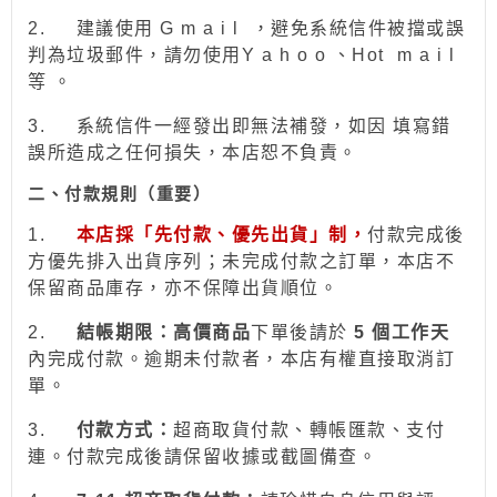
2.
建議使用 G m a i l ，避免系統信件被擋或誤
判為垃圾郵件，請勿使用Y a h o o 、Hot
m a i l
等 。
3.
系統信件一經發出即無法補發，如因 填寫錯
誤所造成之任何損失，本店恕不負責。
二、付款規則（重要）
1.
本店採「先付款、優先出貨」制，
付款完成後
方優先排入出貨序列；未完成付款之訂單，本店不
保留商品庫存，亦不保障出貨順位。
2.
結帳期限：
高價商品
下單後請於
5 個工作天
內完成付款。逾期未付款者，本店有權直接取消訂
單。
3.
付款方式：
超商取貨付款、
轉帳
匯款、支付
連。付款完成後請保留收據或截圖備查。