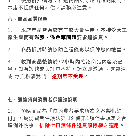
4.
使用折扣碼時：
若遇商品尺寸超出超商限制，
本店不提供任何補償，請務必注意。
六、商品品質說明
1.
本店商品皆為廠商工廠大量生產，
不接受因工
廠生產而有
溢膠、溢色等問題
要求退換貨。
2.
商品拆封時請協助全程錄影以保障您的權益
。
3.
收到商品後請於
72
小時
內
確認商品內容及數
量，如有短缺或與訂單不符，請立即透過
、露露通
或
專頁
聯繫我們，
逾期恕不受理。
七、退換貨與消費者保護法說明
1.
預購商品為「依消費者要求所為之客製化給
付」，屬消費者保護法第 19 條第1項但書規定之合
理例外情事，
排除七日無條件退貨解除權之適用
。