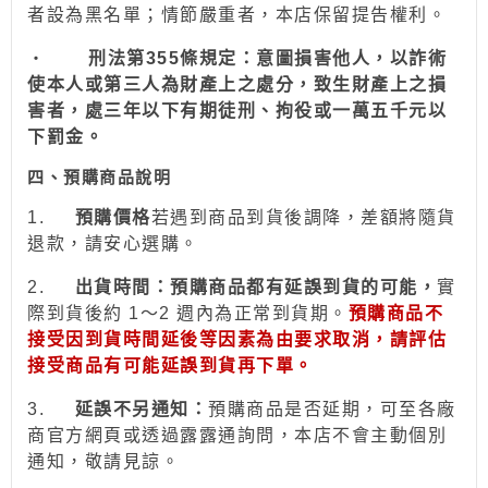
者設為
黑名單；情節嚴重者，
本店保留提告權利
。
‧
刑法第355條規定：意圖損害他人，以詐術
使本人或第三人為財產上之處分，致生財產上之損
害者，處三年以下有期徒刑、拘役或一萬五千元以
下罰金。
四、預購商品說明
1.
預購價格
若
遇到
商品到貨後調降，差額將隨貨
退款，請安心
選
購。
2.
出貨時間：預購商品都有延誤到貨的可能，
實
際到貨後約 1～2 週內為正常到貨期。
預購商品不
接受因到貨時間
延後
等因素為由要求取消，請評估
接受商品有可能延誤到貨再下單。
3.
延誤不另通知：
預購商品是否延期，可至各廠
商官方網頁或透過露露通詢問，本店不會主動個別
通
知
，敬請見諒。