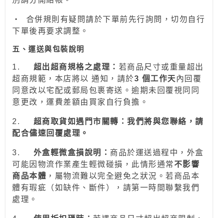
‧
合併規則有疑問請於下單前先行詢問，切勿自行
下單後再要求調整。
五、運送與包裝說明
1.
超出超商規格之處理：
若商品尺寸或重量超出
超商規範，本店將以 通知，請於
3 個工作天
內回覆
同意改以宅配或郵局包裹寄送。逾期未回覆視同同
意更改，運費差額由買家自行負擔。
2.
超商取貨如遇門市關轉：我們將與您聯絡，請
配合儘速回覆處理。
3.
外盒輕微盒損說明：
商品於運送過程中，外盒
可能因物流作業產生輕微碰損，此情形通常
不影響
商品本體
，屬物流難以完全避免之狀況。若商品本
體有瑕疵（如缺件、斷件），請第一時間聯繫我們
處理。