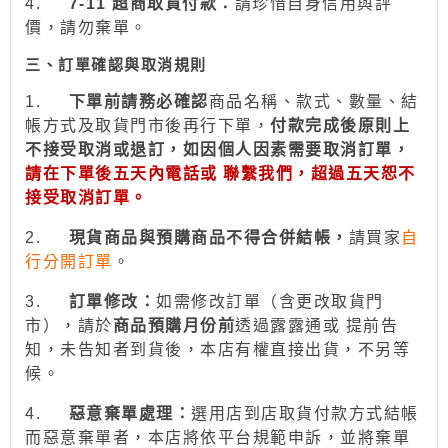
4.
7-11
超商取貨付款：
請珍惜自身信用與評
價，請勿棄單。
三、訂單確認與取消規則
1.
下
單前請務必確認
商品名稱、款式、數量、結
帳方式及取貨門市後再行下單，
付款完成後原則上
不接受取消或退訂，如因個人因素需要取消訂單，
請在下單後五天內電話或 聯繫我們，超過五天恕不
接受取消訂單。
2.
現貨商品與預購商品不得合併結帳
，
請買家
自
行分開訂單
。
3.
訂
單修改：
如需修改訂單（含更改取貨門
市），請於
商品預購月份前
透過
露露通
或
提前
告
知，未告知者到貨後，本店有權直接出貨，不另等
候。
4.
惡意棄單處理：
選用
店到店取貨付款
方式結帳
而惡意棄單者，本店將依平台規範申訴，並
將棄單