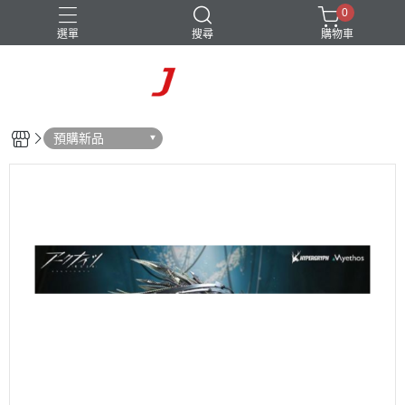
0
選單
搜尋
購物車
預購新品