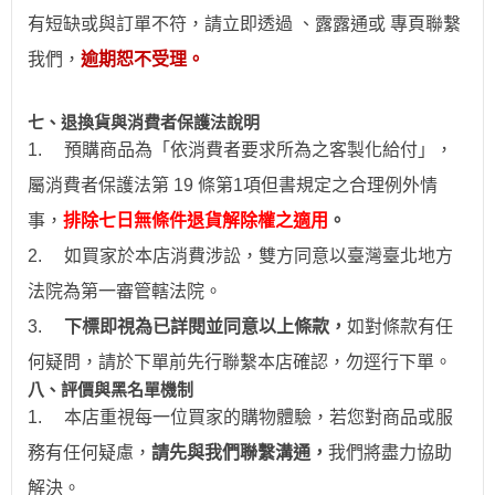
有短缺或與訂單不符，請立即透過
、露露通
或
專頁
聯繫
我們，
逾期恕不受理。
七、退換貨與消費者保護法說明
1.
預購商品為「依消費者要求所為之客製化給付」，
屬消費者保護法第 19 條第1項但書規定之合理例外情
事，
排除七日無條件退貨解除權之適用
。
2.
如買家於本店消費涉訟，雙方同意以臺灣臺北地方
法院為第一審管轄法院。
3.
下標即視為已詳閱並同意以上條款，
如對條款有任
何疑問，請於下單前先行聯繫本店確認，勿逕行下單。
八、評價與黑名單機制
1.
本店重視每一位買家的購物體驗，若您對商品或服
務有任何疑慮，
請先與我們聯繫溝通，
我們將盡力協助
解決。