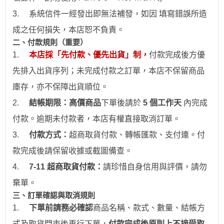
3.
系統信件一經發出即無法補發，如因 填寫錯誤所造
成之任何損失，本店恕不負責。
二、付款規則（重要）
1.
本店採「先付款、優先出貨」制，
付款完成後方優
先排入出貨序列；未完成付款之訂單，本店不保留商品
庫存，亦不保障出貨順位。
2.
結帳期限：
高價商品
下單後請於
5 個工作天
內完成
付款。逾期未付款者，本店有權直接取消訂單。
3.
付款方式：
超商取貨付款、
轉帳
匯款、支付連。付
款完成後請保留收據或截圖備查。
4.
7-11
超商取貨付款：
請珍惜自身信用與評價，請勿
棄單。
三、訂單確認與取消規則
1.
下
單前請務必確認
商品名稱、款式、數量、結帳方
式及取貨門市後再行下單，
付款完成後原則上不接受取