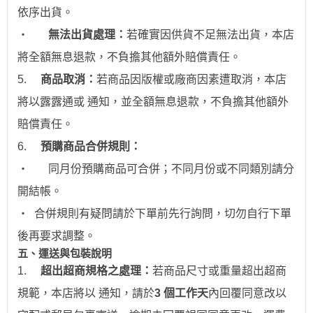
依序出貨。
‧
無法出貨處理：
若確實因供貨不足無法出貨，本店
將全額無息退款，不負擔其他額外賠償責任。
5.
商品取消：
若商品因版權或廠商因素遭取消，本店
將以露露通或 通知，並全額無息退款
，不負擔其他額外
賠償責任。
6.
預購商品合併規則：
‧
同月份預購商品可合併；不同月份或不同類別請分
開結帳。
‧
合併規則有疑問請於下單前先行詢問，切勿自行下單
後再要求調整。
五、運送與包裝說明
1.
超出超商規格之處理：
若商品尺寸或重量超出超商
規範，本店將以 通知，請於
3 個工作天
內回覆同意改以