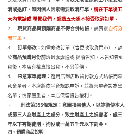
消或退訂，如因個人因素需要取消訂單，
請在下單後五
天內電話或 聯繫我們，超過五天恕不接受取消訂單。
2.
現貨商品與預購商品不得合併結帳
，
請買家
自行分
開訂單
。
3.
訂
單修改：
如需修改訂單（含更改取貨門市），請
於
商品預購月份前
透過
露露通
或
提前
告知，未告知者到
貨後，本店有權直接出貨，不另等候。
4.
惡意棄單處理：
選用
店到店取貨付款
方式結帳而惡
意棄單者，本店將依平台規範申訴，並
將棄單者設為
黑
名單；情節嚴重者，
本店保留提告權利
。
‧
刑法第355條規定：意圖損害他人，以詐術使本人
或第三人為財產上之處分，致生財產上之損害者，處三
年以下有期徒刑、拘役或一萬五千元以下罰金。
四、預購商品說明