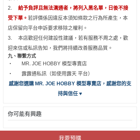
2.
給予負評且無法溝通者，將列入黑名單，日後不接
受下單。
若評價係因違反本須知條款之行為所產生，本
店保留向平台申訴要求移除之權利。
3.
本店歡迎任何建設性建議，若有服務不周之處，歡
迎來信或私訊告知，我們將持續改善服務品質。
九、聯繫方式
‧
MR. JOE HOBBY
模型專賣店
‧
露露通私訊（如使用露天 平台）
感
謝您選購 MR. JOE HOBBY 模型專賣店，感謝您的支
持與信任
♥
你可能有興趣
我要預購