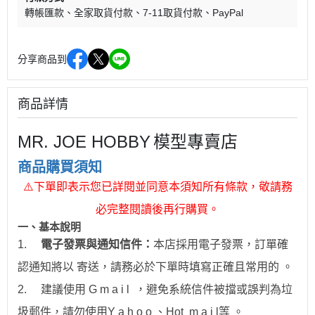
轉帳匯款
全家取貨付款
7-11取貨付款
PayPal
分享商品到
商品詳情
MR. JOE HOBBY
模型專賣店
商品購買須知
⚠
下單即表示您已詳閱並同意本須知所有條款，敬請務
必完整閱讀後再行購買。
一、
基本說明
1.
電子發票與通知信件：
本店採用電子發票，訂單確
認通知將以 寄送，請務必於下單時填寫正確且常用的 。
2.
建議使用 G m a i l ，避免系統信件被擋或誤判為垃
圾郵件，請勿使用Y a h o o 、Hot
m a i l
等 。