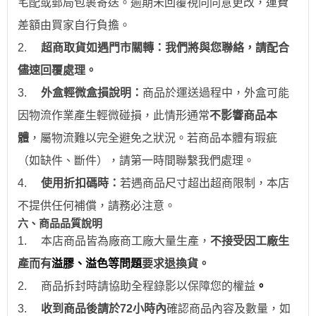
宅配或郵局包裹寄送。逾期未回覆視同同意更改，運費
差額由買家自行負擔。
2.
超商取貨如遇門市關轉：我們將與您聯絡，請配合
儘速回覆處理。
3.
外盒輕微盒損說明：
商品於運送過程中，外盒可能
因物流作業產生輕微碰損，此情形通常
不影響商品本
體
，屬物流難以完全避免之狀況。若商品本體有瑕疵
（如缺件、斷件），請第一時間聯繫我們處理。
4.
使用折扣碼時：
若遇商品尺寸超出超商限制，本店
不提供任何補償，請務必注意。
六、商品品質說明
1.
本店商品皆為廠商工廠大量生產，
不接受因工廠生
產而有
溢膠、溢色等問題
要求退換貨。
2.
商品拆封時請協助全程錄影以保障您的權益
。
3.
收到商品後請於
72
小時
內
確認商品內容及數量，如