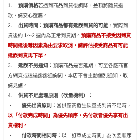
1.
預購價格
若
遇到
商品到貨後調降，差額將隨貨退
款，請安心
選
購。
2.
出貨時間：預購商品都有延誤到貨的可能，
實際到
貨後約 1～2 週內為正常到貨期。
預購商品不接受因到貨
時間
延後
等因素為由要求取消，請評估接受商品有可能
延誤到貨再下單。
3.
延誤不另通知：
預購商品是否延期，可至各廠商官
方網頁或透過露露通詢問，本店不會主動個別通
知
，敬
請見諒。
4.
供貨不足處理原則（砍量機制）：
‧
優先出貨原則：
當供應商發生砍量或到貨不足時，
以「付款完成時間」為優先順序，先付款者優先享有出
貨權利。
‧
付款時間相同時：
以「訂單成立時間」為次要順序