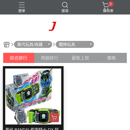
0
選單
搜尋
購物車
萬代玩具/收藏
戰隊玩具
綜合排行
熱銷排行
最新上架
價格
萬代 BANDAI 假面騎士 DX 超