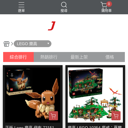
0
選單
搜尋
購物車
LEGO 樂高
綜合排行
熱銷排行
最新上架
價格
正版 Lego 樂高 伊布 72151
樂高 LEGO 10354 魔戒：夏爾