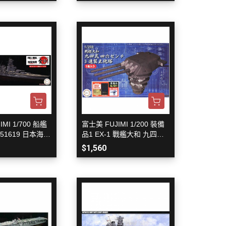
MI 1/700 船艦
富士美 FUJIMI 1/200 裝備
451619 日本海軍
品1 EX-1 戰艦大和 九四式
剛 1944年 全艦
46CM 3連裝主砲塔 附蝕刻
$1,560
型
片&塗裝完成展示底座 組裝
模型