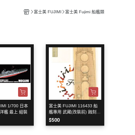
整備團隊套組
特殊/工程車種
水貼紙專區
figma可動系列
動物系列 四驅車
富士美 FUJIMI
富士美 Fujimi 船艦類
船艦類模型
斜口鉗
ACT MODE 系列
四驅車 零件 / 配件
熊
戰鬥機/飛行器
刀具
PLAMAX
戰鬥人員/裝備
銼刀
油漆筆/麥克筆/鋼彈麥克筆
噴筆/噴漆設備
ME
模型畫筆
鑷子
砂紙
噴罐 補土/保護漆
補土
MI 1/700 日本
富士美 FUJIMI 116433 船
洋艦 最上 組裝
艦專用 武藏(改裝前) 蝕刻片
空罐
+木甲板
$500
模型改造零件/膠板
金屬改造套件