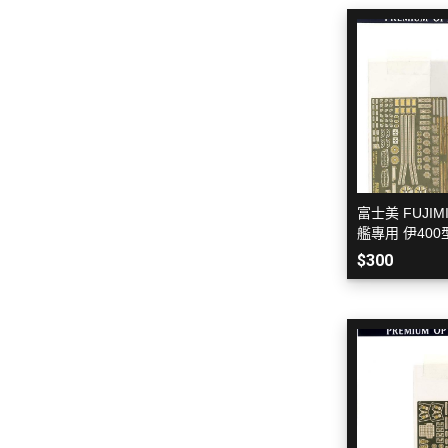
富士美 Fujimi 汽車類
Markings 遮噴片
1/144 創鬥者系列配件包
迪士尼卡通 
富士美 Fujimi 摩托車類
樹脂造型套件
1/48 MEGA SIZE
LOVE LIV
富士美 Fujimi 自由研究系列
葉片/植物套件
1/60 PG
我的英雄
富士美 Fujimi 其他類
哈囉/迷你凱 吉祥物系列
精靈寶可
百萬屋 MEGAHOUSE
SD/BB戰士
數碼寶貝
青島社 AOSHIMA
其他品牌
BB戰士 LEGENDBB
魔物獵人Mon
富士美 FUJIMI
汽機車模型
SD鋼彈世界 群英集 / 三國創傑
魔神英雄
艦專用 伊400
軍事模型
傳
刻片+木甲板
魔動王
$300
模型工具分類
BB戰士 三國傳
Marvel
摩多 MODO 工具漆料
BB戰士 SD戰國傳
DC宇宙 
西班牙 Acrylicos Vallejo
SDCS系列
無敵鐵金剛
品牌工具漆料
EXSD EX-STANDARD
假面騎士 Ka
MADWORKS專區
EX MODEL 系列
名偵探柯
Phrozen 3D列印相關