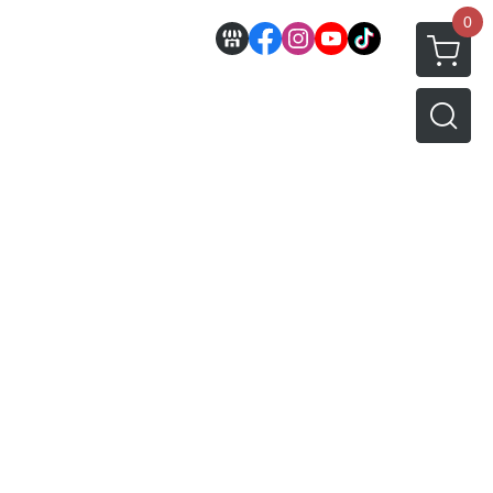
0
邊
好微笑 GoodSmile
田宮 TAMIYA
機車模型
軍事模型
模型工具分類
MODEROID 組裝模型
田宮汽車類
 3D列印相關
關於
密斯特喬模型製作報名
戰車/坦克
放大鏡工具
/ SEGA /
POP UP PARADE
田宮軍事模類
設備
模型課程介紹
軍用車輛
LED 發光組件 燈飾
黏土人 Nendoroid
田宮機車類