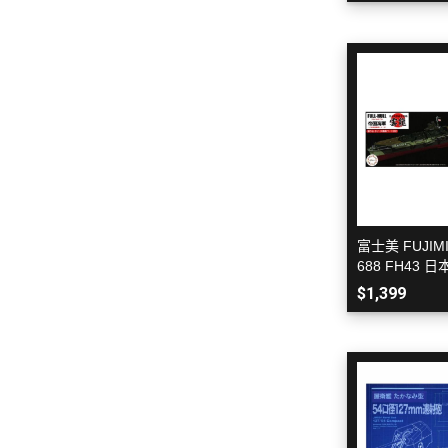
變形金剛 Tr
橫山宏 Ma
富士美 FUJIMI 
688 FH43
艦 雲龍 全艦
$1,399