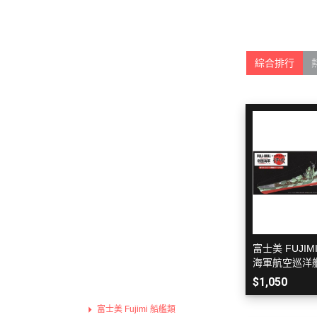
Hexa Gear 六角機牙
MODO 硝基漆/水性漆溶劑
Game Color 遊戲色彩
富士美 Fujimi 摩托車類
1/100 Hi-Resolution Model
福音戰士Eva
機戰傭兵 / 骨裝機兵 Frame Arms
MODO 水性漆
Mecha Color 機甲色
富士美 Fujimi 自由研究系列
1/100 鐵血的孤兒
火影忍者
首頁
/ 裝甲騎兵
MODO 硝基漆
Metal Color 金屬色彩
富士美 Fujimi 其他類
全部商品
1/144 RG
進擊的巨
綜合排行
機獸新世紀 洛伊德 ZOIDS
PANZER ACES 
預購新品
1/144 HGUC、HGCE、HGAC
機動戰士
勇者系列
鋼彈模型
PREMIUM COLOR
1/144 HG 鐵血的孤兒
刀劍神域
壽屋其他系列組裝模型
LEGO 樂高
Diorama Effects 佈
1/144 HG THE ORIGIN
Re:從零
MSG 武裝零件 武裝 改造配件
動畫分類
Weathering Effect
1/144 HGTB 雷霆宙域
鬼滅之刃
萬代組裝模型
Surface Primer 表
1/144 HGBF 鋼彈創鬥者
機動警察
萬代玩具/收藏
Auxiliary 輔助溶劑
1/144 HGBD 潛網大戰系列
關於我轉
景品動漫周邊
Pigments 色粉
1/144 HG 潛網大戰RE:RISE
Fate 系列
好微笑 GoodSmile
Model Air 模型噴塗
1/144 HG SEED
蠟筆小新
田宮 TAMIYA
富士美 FUJIMI
Liquid Gold 液態金
海軍航空巡洋艦
1/144 HG OO
通靈王 /
壽屋 Katobukiya
$1,050
AV水性漆套組
富士美 FUJIMI
1/144 HG G之復興
哥吉拉、
HOBBY PAINT 噴罐
富士美 Fujimi 船艦類
1/144 HG AGE
宮崎駿 吉