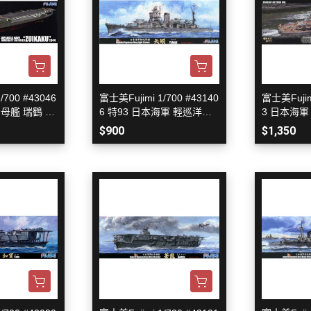
/700 #43046
富士美Fujimi 1/700 #43140
富士美Fujimi
母艦 瑞鶴 全
6 特93 日本海軍 輕巡洋艦
3 日本海軍
矢矧 1945
942
$900
$1,350