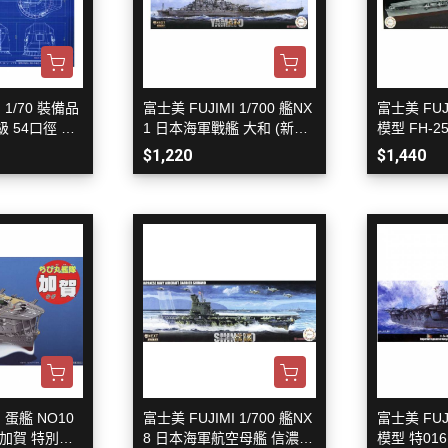
御電館 ODENKAN OB系列 基本
色系列
御電館 ODENKAN TP系列 亮光
系列
 1/70 裝備品
富士美 FUJIMI 1/700 艦NX
富士美 FUJI
御電館 ODENKAN TE系列 消光
 54口徑 12
1 日本海軍戰艦 大和 (新式
模型 FH-2
系列
 組裝模型
展示台座)
軍航空母艦
$1,220
$1,440
御電館 ODENKAN TM系列 金屬
色系列
御電館 ODENKAN TS系列 純色
系列
御電館 ODENKAN SC系列 特殊
噴漆
I 蛋艦 NO10
富士美 FUJIMI 1/700 艦NX
富士美 FUJI
36 加賀 特別仕
8 日本海軍航空母艦 信濃
模型 特016