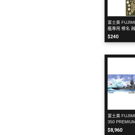
模型專用地台（Action Base)
聖衣神話
關於
懷舊老模
洛伊德ZOI
密斯特喬模型製作報名
限定版套件
大秘寶-媽見打
初音未來
富士美 FUJIMI
艦專用 榛名 
BUILDERS PARTS 製作家零件
AirBeast 水性漆系列
頭文字D
$240
HD
裝甲騎兵
攻殼機動
五星物語
JOJO的
閃電霹靂
超級機器
超人力霸王 
超時空要
富士美 FUJIMI 
星際大戰 S
350 PREMI
戰艦 山城
$8,960
櫻花大戰