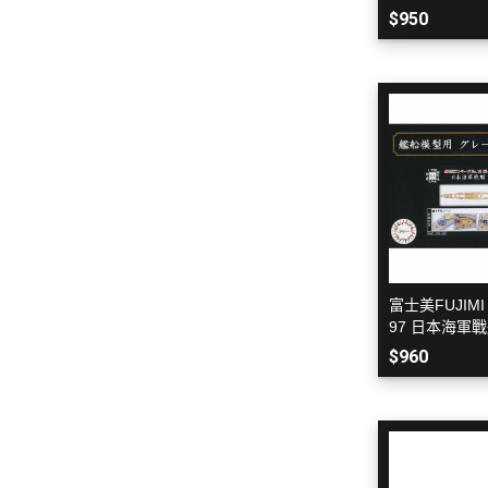
様 附蝕刻片
$950
富士美FUJIMI 1
97 日本海軍戰
木甲板 含艦名
$960
X15EX101