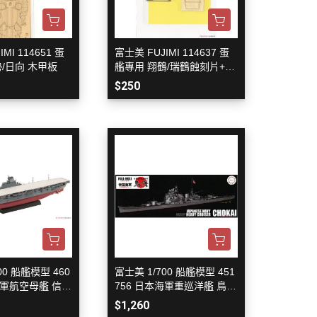
MI 114651 蛋
富士美 FUJIMI 114637 蛋
/日向 木甲板
艦專用 翔鶴/瑞鶴蝕刻片+木
甲板
$250
00 船艦模型 460
富士美 1/700 船艦模型 451
海軍航空母艦 信濃
756 日本海軍重巡洋艦 鳥海
艦色)
全艦體模型
$1,260