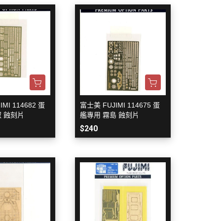
蝕刻片
舊化工具
情景表現、場景製作
模型膠水
其他工具
MI 114682 蛋
富士美 FUJIMI 114675 蛋
叡 蝕刻片
艦專用 霧島 蝕刻片
$240