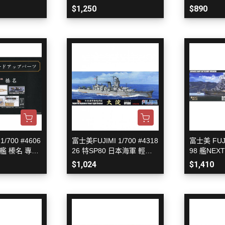
（展示台更新）
軍航空母艦 
$1,250
$890
3年
/700 #4606
富士美FUJIMI 1/700 #4318
富士美 FUJI
艦 榛名 專用
26 特SP80 日本海軍 輕巡
98 艦NEX
展示銘牌 艦N
洋艦 大淀 1943 DX 附 蝕刻
弩級戰艦 武
$1,024
$1,410
片 水線船
裝模型