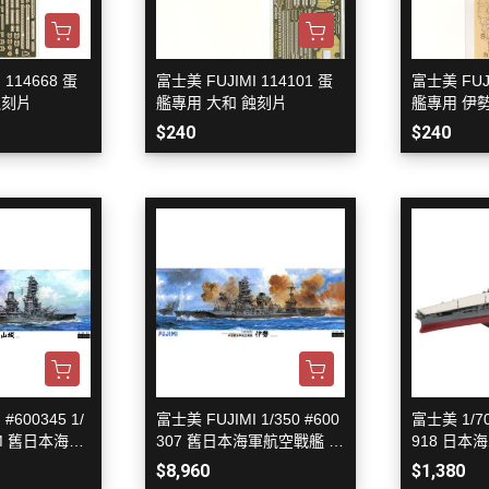
 聖鬥士星矢
HIQPARTS 工具/材料
DS
HOBBY BASE 工具/零件 系列
 114668 蛋
富士美 FUJIMI 114101 蛋
富士美 FUJI
TSUNODA 角田 斜口鉗
蝕刻片
艦專用 大和 蝕刻片
艦專用 伊勢
$240
$240
TSUNODA 角田 工具鉗
USTAR 優速達
隊
MASTER TOOLS 銅棒
MASTER TOOLS 其他工具
奇妙冒險
蓋亞 GAIA 工具
車
蓋亞 GAIA 模型漆
人大戰
E7 硝基漆
Ultraman
E7 溶劑
塞
#600345 1/
富士美 FUJIMI 1/350 #600
富士美 1/7
長谷川 HASEGAWA 工具
TAR WARS
UM 舊日本海軍
307 舊日本海軍航空戰艦 伊
918 日本
GIC 虎爪工具系列
勢 典藏版 附蝕刻片+金屬砲
特別版 (軍
$8,960
$1,380
身