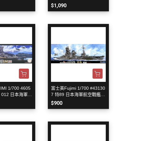
蒼龍 昭和16年1
輸送艇 まるゆ
$1,090
MI 1/700 4605
富士美Fujimi 1/700 #43130
T 012 日本海軍超
7 特89 日本海軍航空戰艦
藏 (改裝前) 組
日向 水線船
$900