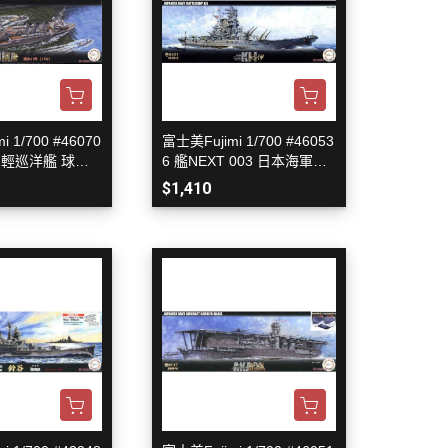
 1/700 #46070
富士美Fujimi 1/700 #46053
 輕巡洋艦 球磨 1
6 艦NEXT 003 日本海軍戰
艦 紀伊
$1,410