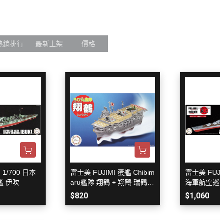
軟膠類 公仔 / 玩具
萬榮國際WJ 工具 / 漆料
MAD 蝕刻片
列印耗材樹脂
青島社軍事
GK、改造套件
車手人物/
ngelion
七龍珠
超合金魂系列
可動公仔 / 可動玩偶
彩
TAMIYA 田宮 工具耗材
MAD GK改造套件
青島社其他模型
海雅 HIYA
超人力霸王
S.H.Figuarts 可動
轉蛋 食玩 盒玩 盲盒
TAMIYA 田宮 溶劑
MAD 研磨膏系列
BE@RBRICK 庫柏力克
人
30 MINUTES FANTASY
S.H.MonsterArts 可動
熱銷排行
最新上架
價格
動漫週邊收藏品
裝甲王牌色彩
TAMIYA 田宮 琺瑯漆
MAD 砂紙工具
WAVE 模型套件
鋼彈
30 MINUTES MISSIONS
GUNDAM UNIVERSE
各款式拼圖
 高階色彩
TAMIYA 田宮 水性漆
MAD 服飾
造型村 VOLKS
30 MINUTES SISTERS
Figuarts mini 可動公仔
模型相關書籍
景效果
TAMIYA 田宮 硝基漆
鋼魂 水貼
孩之寶 HASBRO
開始的異世界生活
境界戰機
SMP 盒玩 組裝模型
s 風化效果漆
TAMIYA 田宮 噴罐
鋼魂 蝕刻片
風雷模型 / 風雷可動 FLA
數碼寶貝
戰隊玩具
面底漆
TAMIYA 田宮 PS 噴罐
NERON 工具系列
中動玩具 系列
海賊王/偉大的航道
萬代 運動育成手環 / 記憶卡
TAMIYA 田宮 TS 噴罐
HEDGEHOG 電子/焊接 工具
長谷川 HASEGAWA
生變成史萊姆這檔事
新世紀福音戰士 EVA
NXEDGE STYLE
邊境模型 BORDER
多美 TAKARATOMY
宇宙戰艦大和號
聖鬥士聖衣神話
色彩
WAVE 膠板類
海洋堂 KAIYODO
櫻花大戰
KERORO魂
 1/700 日本
富士美 FUJIMI 蛋艦 Chibim
富士美 FUJI
屬色
WAVE 膠條類
 伊吹
aru艦隊 翔鶴 + 翔鶴 瑞鶴專
海軍航空巡
三花 TAKOM
 通靈童子
驚爆危機
用蝕刻片
$820
$1,060
WAVA 金屬棒類
山口式自在置物
金剛 怪獸宇宙
組裝人偶類
WAVE 改造補品
MEDICOS 超像可動
卜力
精靈寶可夢/神奇寶貝