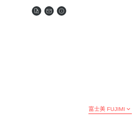
全部商品
預購新品
鋼彈模型
LEGO 樂高
壽屋 Katobukiya
富士美 FUJIMI
百
水星的魔女
SPY×FA
摩多 MODO 工具漆料
西班牙 Acrylicos Va
Frame Arms Girl 骨裝機娘 /
富士美 Fujimi 船艦類
MEG
1/100 MG
七龍珠
Megami Device 女神裝置
MODO 工具耗材
Model Color 模型色
富士美 Fujimi 汽車類
MEG
1/100 RE系列
航海王 海賊