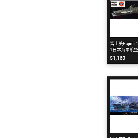
富士美Fujimi 1
1日本海軍航空
艦底
$1,160