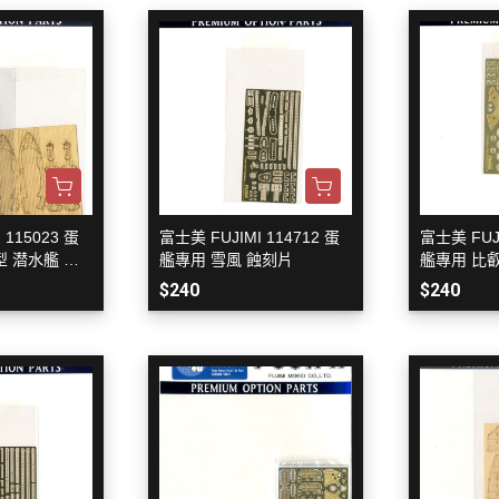
WAVE 其他工具類
千值錬 系列
DISNEY
LBX 紙箱戰機
WAVE 研磨工具
御模道 系列
E
其他種類模型
GodHand 神之手 研磨工具
THREE ZERO 系列
學院
GodHand 神之手 畫筆類
造型大師 竹谷隆之
夢 神奇寶貝
GodHand 神之手 尖嘴鉗/工作鉗
呂旻恩作品 GK系列
類
其他品牌組裝模型
sterHunter
GodHand 神之手 斜口鉗
 115023 蛋
富士美 FUJIMI 114712 蛋
富士美 FUJI
其他科幻模型
傳
型 潜水艦 蝕
艦專用 雪風 蝕刻片
艦專用 比
GodHand 神之手 鑽頭類
$240
$240
GodHand 神之手 其他工具類
 漫威 超級英雄
模型向上委員會
超級英雄
德國 MOLOTOW 工具
 大魔神 真蓋特 系列
INFINITY 噴筆/工具
men Rider
IWATA 岩田 工具系列
南
SPARMAX 噴漆設備