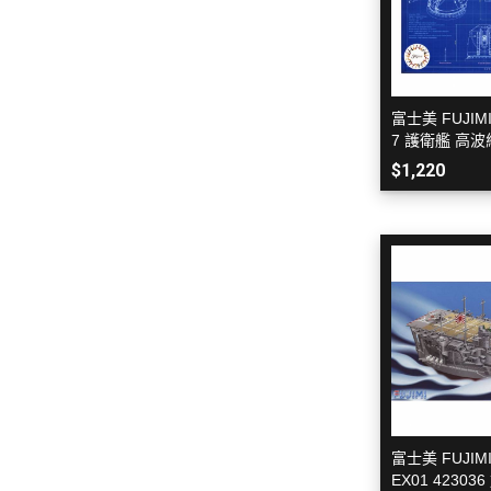
富士美 FUJIMI
7 護衛艦 高波級
7mm 速射砲
$1,220
富士美 FUJIM
EX01 4230