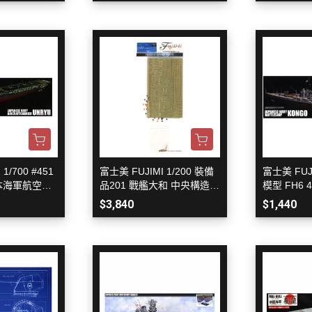
3M 研磨海綿
ansformers
3M 遮蓋膠帶
.k 機甲系列
3M 防毒面具/口罩
GSI 郡氏 溶劑
GSI 郡氏 Mr.Color 硝基漆
GSI 郡氏 Mr.Color H 系列 水性
漆
GSI 郡氏 Mr.Color N 系列 環保
1/700 #451
富士美 FUJIMI 1/200 裝備
富士美 FUJI
水性漆
 日本海軍航空母
品201 戰艦大和 中央構造部
模型 FH6 
底 組裝模型
&中央構造外郭部 專用蝕刻
高速戰艦 金
GSI 郡氏 Mr.Color SVC系列 軟
$3,840
$1,440
片套組 改造套件
底 組裝模
膠專用水性漆
GSI 郡氏 Mr.Color 噴罐
GSI 郡氏 Mr. Hobby 工具系列
御電館 ODENKAN 溶劑