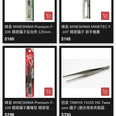
峰島 MINESHIMA Premium F-
峰島 MINESHIMA MINETEC F
106 精密鑷子反向夾 125mm
-107 精密鑷子 新手推薦
(小)
$160
$165
峰島 MINESHIMA Premium F-
田宮 TAMIYA 74155 HG Twee
108 精密鑷子鷹嘴型 精密彎夾
zers 鑷子 (適合用來夾取圓管
<超推薦>
或圓珠)
$298
$730