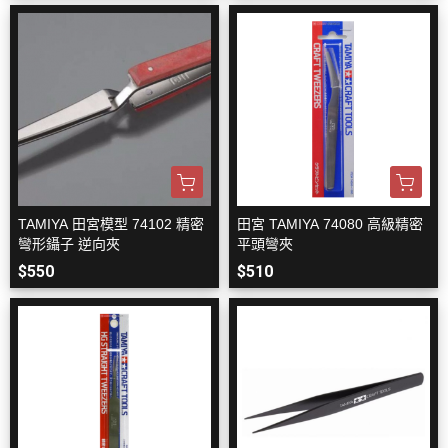
TAMIYA 田宮模型 74102 精密
田宮 TAMIYA 74080 高級精密
彎形鑷子 逆向夾
平頭彎夾
$550
$510