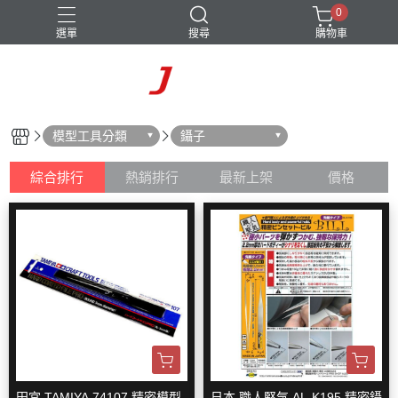
0
選單
搜尋
購物車
模型工具分類
鑷子
綜合排行
熱銷排行
最新上架
價格
田宮 TAMIYA 74107 精密模型
日本 職人堅気 AL-K195 精密鑷