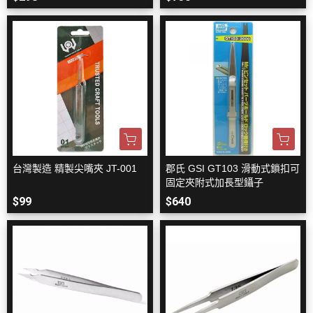
台灣製造 精製尖嘴夾 JT-001
郡氏 GSI GT103 滑動式鎖扣可
固定夾附式加長型鑷子
$99
$640