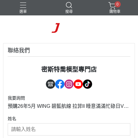
0
選單
搜尋
購物車
聯絡我們
密斯特喬模型專門店
我要詢問
預購26年5月 WING 碧藍航線 拉菲II 睡意滿滿忙碌日Ver.
D1114
姓名