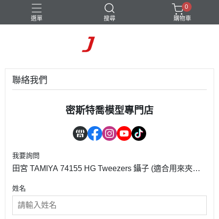
0
選單
搜尋
購物車
聯絡我們
密斯特喬模型專門店
我要詢問
田宮 TAMIYA 74155 HG Tweezers 鑷子 (適合用來夾取
圓管或圓珠)
姓名