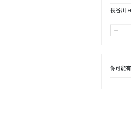
汽機車模型
長谷川 H
軍事模型
模型工具分類
摩多 MODO 工具漆料
西班牙 Acrylicos Vallejo
品牌工具漆料
MADWORKS專區
你可能
Phrozen 3D列印相關
關於
密斯特喬模型製作報名
大秘寶-媽見打
AirBeast 水性漆系列