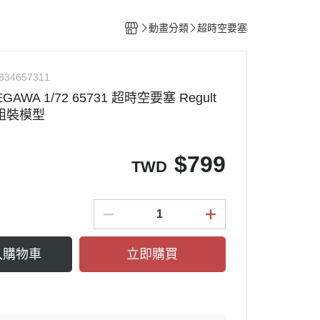
整備團隊套組
特殊/工程車種
水貼紙專區
figma可動系列
動物系列 四驅車
動畫分類
超時空要塞
船艦類模型
斜口鉗
ACT MODE 系列
四驅車 零件 / 配件
熊
戰鬥機/飛行器
刀具
PLAMAX
834657311
戰鬥人員/裝備
銼刀
AWA 1/72 65731 超時空要塞 Regult
油漆筆/麥克筆/鋼彈麥克筆
組裝模型
噴筆/噴漆設備
ME
模型畫筆
$
799
TWD
鑷子
砂紙
噴罐 補土/保護漆
補土
入購物車
立即購買
空罐
模型改造零件/膠板
金屬改造套件