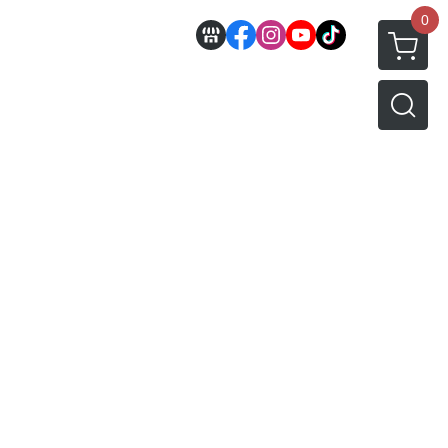
0
邊
好微笑 GoodSmile
田宮 TAMIYA
機車模型
軍事模型
模型工具分類
MODEROID 組裝模型
田宮汽車類
 3D列印相關
關於
密斯特喬模型製作報名
戰車/坦克
放大鏡工具
/ SEGA /
POP UP PARADE
田宮軍事模類
設備
模型課程介紹
軍用車輛
LED 發光組件 燈飾
黏土人 Nendoroid
田宮機車類