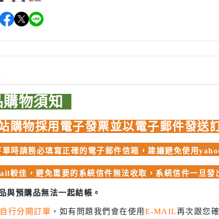
 聖鬥士星矢
HIQPARTS 工具/材料
DS
HOBBY BASE 工具/零件 系列
TSUNODA 角田 斜口鉗
TSUNODA 角田 工具鉗
情
USTAR 優速達
隊
MASTER TOOLS 銅棒
品購物須知
MASTER TOOLS 其他工具
奇妙冒險
站購物採用電子發票並以電子郵件發送
蓋亞 GAIA 工具
車
蓋亞 GAIA 模型漆
人大戰
單時請務必填寫正確的電子郵件信箱，建議避免使用yahoo、
E7 硝基漆
Ultraman
mail較佳，避免重要的系統信件無法收取，系統信件一旦
E7 溶劑
塞
長谷川 HASEGAWA 工具
商品與預購品無法一起結帳。
TAR WARS
GIC 虎爪工具系列
自行分開訂單
，如有問題我們會在使用
E-MAIL
再次跟您