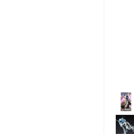
Re:從零開始的異世界生活
Markings 遮噴片
1/144 創鬥者系列配件包
迪士尼卡通 
鬼滅之刃
樹脂造型套件
機動警察
1/48 MEGA SIZE
LOVE LIV
葉片/植物套件
關於我轉生變成史萊姆這檔事
1/60 PG
我的英雄
Fate 系列
哈囉/迷你凱 吉祥物系列
精靈寶可
蠟筆小新
SD/BB戰士
數碼寶貝
通靈王 / 通靈童子
BB戰士 LEGENDBB
魔物獵人Mon
哥吉拉、金剛 怪獸宇宙
SD鋼彈世界 群英集 / 三國創傑
魔神英雄
宮崎駿 吉卜力
傳
迪士尼卡通 DISNEY
魔動王
LOVE LIVE
BB戰士 三國傳
Marvel
我的英雄學院
BB戰士 SD戰國傳
DC宇宙 
精靈寶可夢 神奇寶貝
SDCS系列
無敵鐵金剛
數碼寶貝
EXSD EX-STANDARD
假面騎士 Ka
魔物獵人MonsterHunter
EX MODEL 系列
名偵探柯
魔神英雄傳