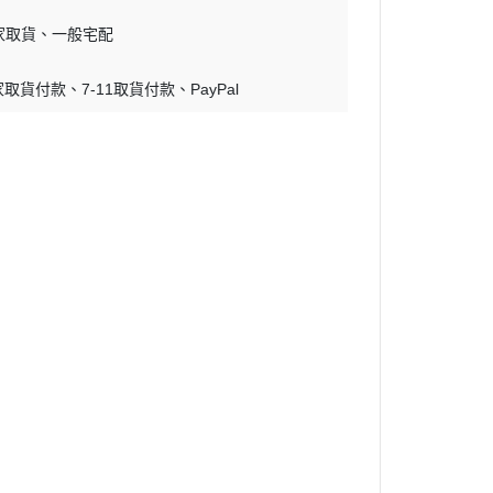
蝕刻片
家取貨
一般宅配
舊化工具
家取貨付款
7-11取貨付款
PayPal
情景表現、場景製作
模型膠水
其他工具