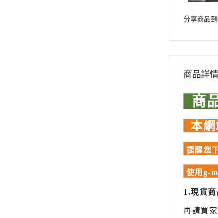
模型專用地台（Action Base)
魔動王
聖衣神話
Marvel 漫威 超級英雄
懷舊老模
分享商品到
洛伊德ZOI
DC宇宙 超級英雄
限定版套件
初音未來
無敵鐵金剛 大魔神 真蓋特 系列
BUILDERS PARTS 製作家零件
頭文字D
假面騎士 Kamen Rider
HD
裝甲騎兵
名偵探柯南
商品詳
聖衣神話 聖鬥士星矢
攻殼機動
洛伊德ZOIDS
商
五星物語
初音未來
JOJO的
本網
頭文字D
閃電霹靂
裝甲騎兵
超級機器
提醒您下
攻殼機動隊
超人力霸王 
五星物語
使用g-
JOJO的奇妙冒險
超時空要
1.現貨
閃電霹靂車
星際大戰 S
超級機器人大戰
再請買家
櫻花大戰