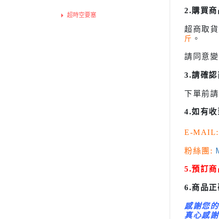
超人力霸王 Ultraman
2.購買
變形金剛 Tr
超時空要塞
橫山宏 Ma
超商取
星際大戰 STAR WARS
斤
。
櫻花大戰
請同意變
變形金剛 Transformers
橫山宏 Ma.k 機甲系列
3.請確
萬代組裝模型
下單前請
萬代玩具/收藏
4.如有
景品動漫周邊
好微笑 GoodSmile
E-MAIL:
田宮 TAMIYA
粉絲團:
M
壽屋 Katobukiya
5.預訂
富士美 FUJIMI
百萬屋 MEGAHOUSE
6.商品
青島社 AOSHIMA
感謝您的
真心感謝
其他品牌