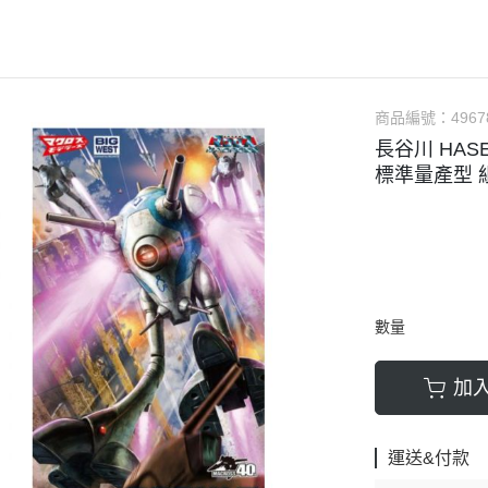
軟膠類 公仔 / 玩具
萬榮國際WJ 工具 / 漆料
MAD 蝕刻片
列印耗材樹脂
青島社軍事
GK、改造套件
車手人物/
ngelion
七龍珠
超合金魂系列
可動公仔 / 可動玩偶
彩
TAMIYA 田宮 工具耗材
MAD GK改造套件
青島社其他模型
海雅 HIYA
超人力霸王
S.H.Figuarts 可動
轉蛋 食玩 盒玩 盲盒
TAMIYA 田宮 溶劑
MAD 研磨膏系列
BE@RBRICK 庫柏力克
人
30 MINUTES FANTASY
S.H.MonsterArts 可動
動漫週邊收藏品
裝甲王牌色彩
TAMIYA 田宮 琺瑯漆
MAD 砂紙工具
商品編號：
4967
WAVE 模型套件
鋼彈
30 MINUTES MISSIONS
GUNDAM UNIVERSE
長谷川 HASEG
各款式拼圖
 高階色彩
TAMIYA 田宮 水性漆
MAD 服飾
造型村 VOLKS
30 MINUTES SISTERS
Figuarts mini 可動公仔
標準量產型 
模型相關書籍
景效果
TAMIYA 田宮 硝基漆
鋼魂 水貼
孩之寶 HASBRO
開始的異世界生活
境界戰機
SMP 盒玩 組裝模型
s 風化效果漆
TAMIYA 田宮 噴罐
鋼魂 蝕刻片
風雷模型 / 風雷可動 FLA
數碼寶貝
戰隊玩具
面底漆
TAMIYA 田宮 PS 噴罐
NERON 工具系列
中動玩具 系列
海賊王/偉大的航道
萬代 運動育成手環 / 記憶卡
TAMIYA 田宮 TS 噴罐
HEDGEHOG 電子/焊接 工具
長谷川 HASEGAWA
生變成史萊姆這檔事
新世紀福音戰士 EVA
NXEDGE STYLE
數量
邊境模型 BORDER
多美 TAKARATOMY
宇宙戰艦大和號
聖鬥士聖衣神話
色彩
WAVE 膠板類
海洋堂 KAIYODO
櫻花大戰
KERORO魂
加
屬色
WAVE 膠條類
三花 TAKOM
 通靈童子
驚爆危機
WAVA 金屬棒類
山口式自在置物
金剛 怪獸宇宙
組裝人偶類
運送&付款
WAVE 改造補品
MEDICOS 超像可動
卜力
精靈寶可夢/神奇寶貝