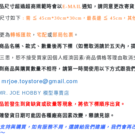
3M 研磨海綿
商品尺寸超過超商規範時會以
E-MAIL
通知，請同意更改寄貨
ansformers
3M 遮蓋膠帶
.k 機甲系列
貨尺寸如下
: 需
≦
45cm*30cm*30cm，最長邊
≦
45cm，
3M 防毒面具/口罩
GSI 郡氏 溶劑
更為
轉帳匯款
，
宅配
或
郵局包裹
。
GSI 郡氏 Mr.Color 硝基漆
認商品名稱、款式、數量後再下標（如需取消請於五天內，
GSI 郡氏 Mr.Color H 系列 水性
三思，恕不接受買家因個人經濟因素/商品價格等理由取消
漆
收到商品與購買數量不相符，請第一時間使用以下方式跟我
GSI 郡氏 Mr.Color N 系列 環保
水性漆
mrjoe.toystore@gmail.com
GSI 郡氏 Mr.Color SVC系列 軟
R. JOE HOBBY 模型專賣店
膠專用水性漆
商品若發生到貨缺貨或砍量等現象，將依下標順序出貨。
GSI 郡氏 Mr.Color 噴罐
正確發貨日期可能因各種廠商因素改變，懇請見諒。
GSI 郡氏 Mr. Hobby 工具系列
御電館 ODENKAN 溶劑
支持與購買，如有服務不周，還請給我們建議，我們會再
～