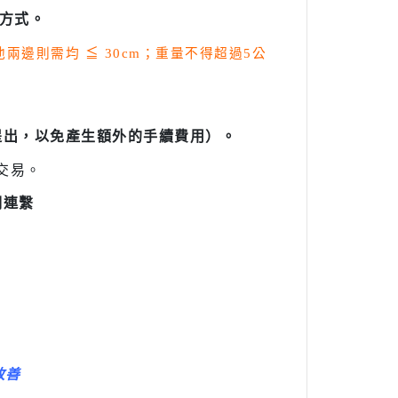
方式。
其他兩邊則需均
≦
30cm；重量不得超過5公
提出，以免產生額外的手續費用）。
交易。
們連繫
改善