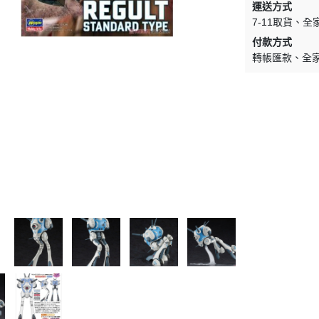
運送方式
WAVE 其他工具類
千值錬 系列
DISNEY
LBX 紙箱戰機
7-11取貨
全
WAVE 研磨工具
御模道 系列
付款方式
E
其他種類模型
轉帳匯款
全
GodHand 神之手 研磨工具
THREE ZERO 系列
學院
GodHand 神之手 畫筆類
造型大師 竹谷隆之
夢 神奇寶貝
GodHand 神之手 尖嘴鉗/工作鉗
呂旻恩作品 GK系列
類
其他品牌組裝模型
sterHunter
GodHand 神之手 斜口鉗
其他科幻模型
傳
GodHand 神之手 鑽頭類
GodHand 神之手 其他工具類
 漫威 超級英雄
模型向上委員會
超級英雄
德國 MOLOTOW 工具
 大魔神 真蓋特 系列
INFINITY 噴筆/工具
men Rider
IWATA 岩田 工具系列
南
SPARMAX 噴漆設備