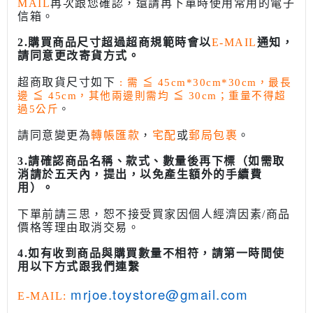
MAIL
再次跟您確認，還請再下單時使用常用的電子
信箱。
2.購買商品尺寸超過超商規範時會以
E-MAIL
通知，
請同意更改寄貨方式。
超商取貨尺寸如下
: 需
≦
45cm*30cm*30cm，最長
邊
≦
45cm，其他兩邊則需均
≦
30cm；重量不得超
過5公斤
。
請同意變更為
轉帳匯款
，
宅配
或
郵局包裹
。
3.請確認商品名稱、款式、數量後再下標（如需取
消請於五天內，提出，以免產生額外的手續費
用）。
下單前請三思，恕不接受買家因個人經濟因素/商品
價格等理由取消交易。
4.如有收到商品與購買數量不相符，請第一時間使
用以下方式跟我們連繫
mrjoe.toystore@gmail.com
E-MAIL: