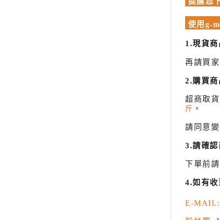
模型專用地台（Action Base)
提醒您下
聖衣神話
密斯特喬模型製作報名
懷舊老模
洛伊德ZOI
大秘寶-媽見打
使用g-
限定版套件
初音未來
AirBeast 水性漆系列
1.現貨
BUILDERS PARTS 製作家零件
頭文字D
再請買家
HD
裝甲騎兵
2.購買
攻殼機動
超商取
五星物語
斤
。
JOJO的
請同意變
閃電霹靂
3.請確
超級機器
下單前請
超人力霸王 
4.如有
超時空要
星際大戰 S
E-MAIL:
櫻花大戰