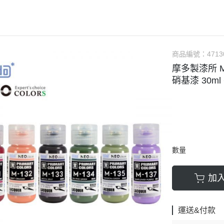
軟膠類 公仔 / 玩具
萬榮國際WJ 工具 / 漆料
MAD 蝕刻片
列印耗材樹脂
青島社軍事
GK、改造套件
車手人物/
ngelion
七龍珠
超合金魂系列
可動公仔 / 可動玩偶
彩
TAMIYA 田宮 工具耗材
MAD GK改造套件
青島社其他模型
海雅 HIYA
超人力霸王
S.H.Figuarts 可動
轉蛋 食玩 盒玩 盲盒
TAMIYA 田宮 溶劑
MAD 研磨膏系列
BE@RBRICK 庫柏力克
人
30 MINUTES FANTASY
S.H.MonsterArts 可動
動漫週邊收藏品
裝甲王牌色彩
TAMIYA 田宮 琺瑯漆
MAD 砂紙工具
商品編號：
4713
WAVE 模型套件
鋼彈
30 MINUTES MISSIONS
GUNDAM UNIVERSE
摩多製漆所 M
各款式拼圖
 高階色彩
TAMIYA 田宮 水性漆
MAD 服飾
造型村 VOLKS
30 MINUTES SISTERS
Figuarts mini 可動公仔
硝基漆 30ml
模型相關書籍
景效果
TAMIYA 田宮 硝基漆
鋼魂 水貼
孩之寶 HASBRO
開始的異世界生活
境界戰機
SMP 盒玩 組裝模型
s 風化效果漆
TAMIYA 田宮 噴罐
鋼魂 蝕刻片
風雷模型 / 風雷可動 FLA
數碼寶貝
戰隊玩具
面底漆
TAMIYA 田宮 PS 噴罐
NERON 工具系列
中動玩具 系列
海賊王/偉大的航道
萬代 運動育成手環 / 記憶卡
TAMIYA 田宮 TS 噴罐
HEDGEHOG 電子/焊接 工具
長谷川 HASEGAWA
生變成史萊姆這檔事
新世紀福音戰士 EVA
NXEDGE STYLE
數量
邊境模型 BORDER
多美 TAKARATOMY
宇宙戰艦大和號
聖鬥士聖衣神話
色彩
WAVE 膠板類
海洋堂 KAIYODO
櫻花大戰
KERORO魂
加
屬色
WAVE 膠條類
三花 TAKOM
 通靈童子
驚爆危機
WAVA 金屬棒類
山口式自在置物
金剛 怪獸宇宙
組裝人偶類
運送&付款
WAVE 改造補品
MEDICOS 超像可動
卜力
精靈寶可夢/神奇寶貝