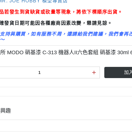
R. JOE HOBBY 模型專賣店
3M 研磨海綿
ansformers
商品若發生到貨缺貨或砍量等現象，將依下標順序出貨。
3M 遮蓋膠帶
.k 機甲系列
3M 防毒面具/口罩
正確發貨日期可能因各種廠商因素改變，懇請見諒。
GSI 郡氏 溶劑
支持與購買，如有服務不周，還請給我們建議，我們會再
～
GSI 郡氏 Mr.Color 硝基漆
GSI 郡氏 Mr.Color H 系列 水性
 MODO 硝基漆 C-313 機器人II六色套組 硝基漆 30ml 
漆
GSI 郡氏 Mr.Color N 系列 環保
加
水性漆
GSI 郡氏 Mr.Color SVC系列 軟
膠專用水性漆
GSI 郡氏 Mr.Color 噴罐
有興趣
GSI 郡氏 Mr. Hobby 工具系列
御電館 ODENKAN 溶劑