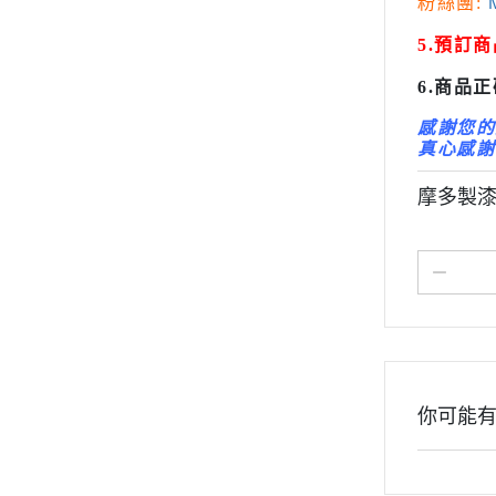
粉絲團:
M
變形金剛 Tr
5.預訂
橫山宏 Ma
6.商品
感謝您的
真心感謝
摩多製漆所
你可能