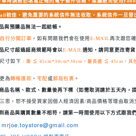
單時請務必填寫正確的電子郵件信箱，建議避免使用yahoo、
 聖鬥士星矢
HIQPARTS 工具/材料
DS
mail較佳，避免重要的系統信件無法收取，系統信件一旦
HOBBY BASE 工具/零件 系列
商品與預購品無法一起結帳。
TSUNODA 角田 斜口鉗
自行分開訂單
，如有問題我們會在使用
E-MAIL
再次跟您
TSUNODA 角田 工具鉗
USTAR 優速達
商品尺寸超過超商規範時會以
E-MAIL
通知，請同意更改寄貨
隊
MASTER TOOLS 銅棒
貨尺寸如下
: 需
≦
45cm*30cm*30cm，最長邊
≦
45cm，
MASTER TOOLS 其他工具
奇妙冒險
更為
轉帳匯款
，
宅配
或
郵局包裹
。
蓋亞 GAIA 工具
車
蓋亞 GAIA 模型漆
認商品名稱、款式、數量後再下標（如需取消請於五天內，
人大戰
E7 硝基漆
三思，恕不接受買家因個人經濟因素/商品價格等理由取消
Ultraman
E7 溶劑
收到商品與購買數量不相符，請第一時間使用以下方式跟我
塞
長谷川 HASEGAWA 工具
TAR WARS
mrjoe.toystore@gmail.com
GIC 虎爪工具系列