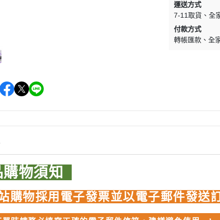
運送方式
WAVE 其他工具類
千值錬 系列
DISNEY
LBX 紙箱戰機
7-11取貨
全
WAVE 研磨工具
御模道 系列
付款方式
E
其他種類模型
轉帳匯款
全
GodHand 神之手 研磨工具
THREE ZERO 系列
學院
GodHand 神之手 畫筆類
造型大師 竹谷隆之
夢 神奇寶貝
GodHand 神之手 尖嘴鉗/工作鉗
呂旻恩作品 GK系列
類
其他品牌組裝模型
sterHunter
GodHand 神之手 斜口鉗
其他科幻模型
傳
GodHand 神之手 鑽頭類
GodHand 神之手 其他工具類
 漫威 超級英雄
情
模型向上委員會
超級英雄
品購物須知
德國 MOLOTOW 工具
 大魔神 真蓋特 系列
INFINITY 噴筆/工具
men Rider
站購物採用電子發票並以電子郵件發送
IWATA 岩田 工具系列
南
SPARMAX 噴漆設備