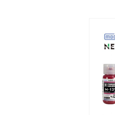
Hexa Gear 六角機牙
MODO 硝基漆/水性漆溶劑
Game Color 遊戲色彩
富士美 Fujimi 摩托車類
1/100 Hi-Resolution Model
福音戰士Eva
機戰傭兵 / 骨裝機兵 Frame Arms
MODO 水性漆
Mecha Color 機甲色
富士美 Fujimi 自由研究系列
1/100 鐵血的孤兒
火影忍者
首頁
/ 裝甲騎兵
MODO 硝基漆
Metal Color 金屬色彩
富士美 Fujimi 其他類
全部商品
1/144 RG
進擊的巨
機獸新世紀 洛伊德 ZOIDS
PANZER ACES 
預購新品
1/144 HGUC、HGCE、HGAC
機動戰士
勇者系列
鋼彈模型
PREMIUM COLOR
1/144 HG 鐵血的孤兒
刀劍神域
壽屋其他系列組裝模型
LEGO 樂高
Diorama Effects 佈
1/144 HG THE ORIGIN
Re:從零
MSG 武裝零件 武裝 改造配件
動畫分類
Weathering Effect
1/144 HGTB 雷霆宙域
鬼滅之刃
萬代組裝模型
Surface Primer 表
1/144 HGBF 鋼彈創鬥者
機動警察
萬代玩具/收藏
Auxiliary 輔助溶劑
1/144 HGBD 潛網大戰系列
關於我轉
景品動漫周邊
Pigments 色粉
1/144 HG 潛網大戰RE:RISE
Fate 系列
好微笑 GoodSmile
Model Air 模型噴塗
1/144 HG SEED
蠟筆小新
田宮 TAMIYA
Liquid Gold 液態金
1/144 HG OO
通靈王 /
壽屋 Katobukiya
AV水性漆套組
富士美 FUJIMI
1/144 HG G之復興
哥吉拉、
HOBBY PAINT 噴罐
百萬屋 MEGAHOUSE
1/144 HG AGE
宮崎駿 吉