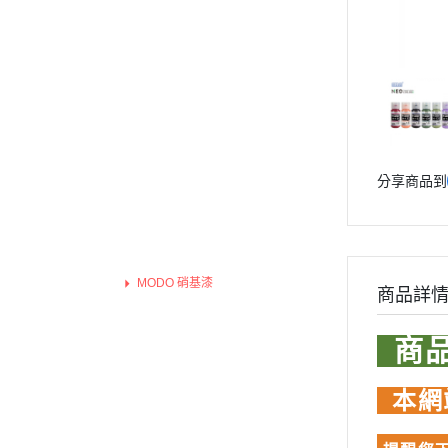
青島社 AOSHIMA
Markings 遮噴片
1/144 創鬥者系列配件包
迪士尼卡通 
其他品牌
樹脂造型套件
1/48 MEGA SIZE
LOVE LIV
汽機車模型
葉片/植物套件
1/60 PG
我的英雄
軍事模型
哈囉/迷你凱 吉祥物系列
精靈寶可
模型工具分類
SD/BB戰士
數碼寶貝
摩多 MODO 工具漆料
分享商品到
BB戰士 LEGENDBB
魔物獵人Mon
MODO 工具耗材
SD鋼彈世界 群英集 / 三國創傑
魔神英雄
MODO 硝基漆/水性漆溶劑
傳
MODO 水性漆
魔動王
MODO 硝基漆
BB戰士 三國傳
Marvel
商品詳
西班牙 Acrylicos Vallejo
BB戰士 SD戰國傳
DC宇宙 
商
品牌工具漆料
SDCS系列
無敵鐵金剛
MADWORKS專區
EXSD EX-STANDARD
假面騎士 Ka
本網
Phrozen 3D列印相關
EX MODEL 系列
名偵探柯
關於