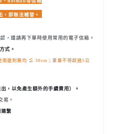
hotmail等信箱
發出，即無法補發。
確認，還請再下單時使用常用的電子信箱。
方式。
其他兩邊則需均
≦
30cm；重量不得超過5公
提出，以免產生額外的手續費用）。
交易。
們連繫