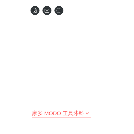
全部商品
預購新品
鋼彈模型
LEGO 樂高
壽屋 Katobukiya
富士美 FUJIMI
百
水星的魔女
SPY×FA
摩多 MODO 工具漆料
西班牙 Acrylicos Va
Frame Arms Girl 骨裝機娘 /
富士美 Fujimi 船艦類
MEG
1/100 MG
七龍珠
Megami Device 女神裝置
MODO 工具耗材
Model Color 模型色
富士美 Fujimi 汽車類
MEG
1/100 RE系列
航海王 海賊