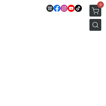
0
邊
好微笑 GoodSmile
田宮 TAMIYA
機車模型
軍事模型
模型工具分類
MODEROID 組裝模型
田宮汽車類
 3D列印相關
關於
密斯特喬模型製作報名
戰車/坦克
放大鏡工具
/ SEGA /
POP UP PARADE
田宮軍事模類
設備
模型課程介紹
軍用車輛
LED 發光組件 燈飾
黏土人 Nendoroid
田宮機車類