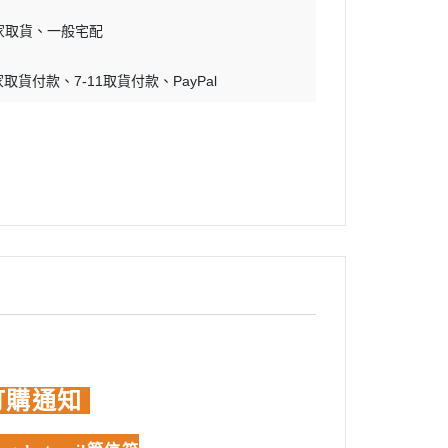
蝕刻片
家取貨
一般宅配
舊化工具
家取貨付款
7-11取貨付款
PayPal
情景表現、場景製作
模型膠水
其他工具
訂購通知