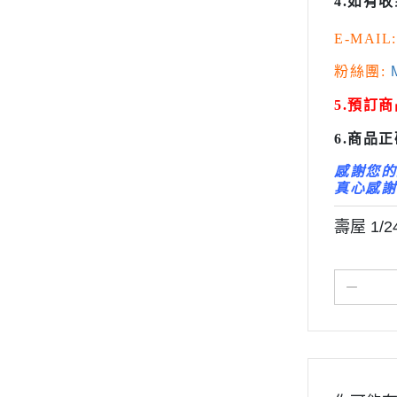
4.如有
變形金剛 Tr
E-MAIL:
橫山宏 Ma
粉絲團:
M
5.預訂
6.商品
感謝您的
真心感謝
壽屋 1/