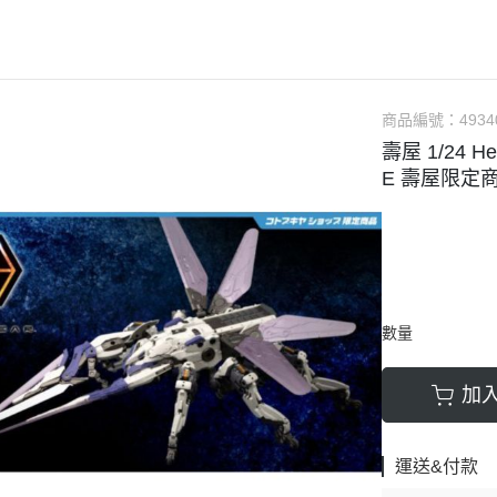
軟膠類 公仔 / 玩具
萬榮國際WJ 工具 / 漆料
MAD 蝕刻片
列印耗材樹脂
青島社軍事
GK、改造套件
車手人物/
ngelion
七龍珠
超合金魂系列
可動公仔 / 可動玩偶
彩
TAMIYA 田宮 工具耗材
MAD GK改造套件
青島社其他模型
海雅 HIYA
超人力霸王
S.H.Figuarts 可動
轉蛋 食玩 盒玩 盲盒
TAMIYA 田宮 溶劑
MAD 研磨膏系列
BE@RBRICK 庫柏力克
人
30 MINUTES FANTASY
S.H.MonsterArts 可動
動漫週邊收藏品
裝甲王牌色彩
TAMIYA 田宮 琺瑯漆
MAD 砂紙工具
商品編號：
4934
WAVE 模型套件
鋼彈
30 MINUTES MISSIONS
GUNDAM UNIVERSE
壽屋 1/24 
各款式拼圖
 高階色彩
TAMIYA 田宮 水性漆
MAD 服飾
造型村 VOLKS
30 MINUTES SISTERS
Figuarts mini 可動公仔
E 壽屋限定
模型相關書籍
景效果
TAMIYA 田宮 硝基漆
鋼魂 水貼
孩之寶 HASBRO
開始的異世界生活
境界戰機
SMP 盒玩 組裝模型
s 風化效果漆
TAMIYA 田宮 噴罐
鋼魂 蝕刻片
風雷模型 / 風雷可動 FLA
數碼寶貝
戰隊玩具
面底漆
TAMIYA 田宮 PS 噴罐
NERON 工具系列
中動玩具 系列
海賊王/偉大的航道
萬代 運動育成手環 / 記憶卡
TAMIYA 田宮 TS 噴罐
HEDGEHOG 電子/焊接 工具
長谷川 HASEGAWA
生變成史萊姆這檔事
新世紀福音戰士 EVA
NXEDGE STYLE
數量
邊境模型 BORDER
多美 TAKARATOMY
宇宙戰艦大和號
聖鬥士聖衣神話
色彩
WAVE 膠板類
海洋堂 KAIYODO
櫻花大戰
KERORO魂
加
屬色
WAVE 膠條類
三花 TAKOM
 通靈童子
驚爆危機
WAVA 金屬棒類
山口式自在置物
金剛 怪獸宇宙
組裝人偶類
運送&付款
WAVE 改造補品
MEDICOS 超像可動
卜力
精靈寶可夢/神奇寶貝