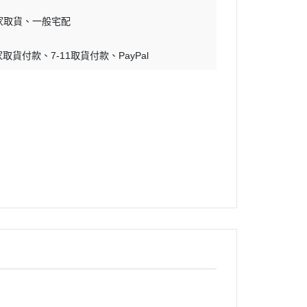
蝕刻片
家取貨
一般宅配
舊化工具
家取貨付款
7-11取貨付款
PayPal
情景表現、場景製作
模型膠水
其他工具