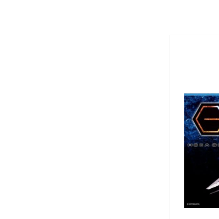
Hexa Gear 六角機牙
MODO 硝基漆/水性漆溶劑
Game Color 遊戲色彩
富士美 Fujimi 摩托車類
1/100 Hi-Resolution Model
福音戰士Eva
機戰傭兵 / 骨裝機兵 Frame Arms
MODO 水性漆
Mecha Color 機甲色
富士美 Fujimi 自由研究系列
1/100 鐵血的孤兒
火影忍者
首頁
/ 裝甲騎兵
MODO 硝基漆
Metal Color 金屬色彩
富士美 Fujimi 其他類
全部商品
1/144 RG
進擊的巨
機獸新世紀 洛伊德 ZOIDS
PANZER ACES 
預購新品
1/144 HGUC、HGCE、HGAC
機動戰士
勇者系列
鋼彈模型
PREMIUM COLOR
1/144 HG 鐵血的孤兒
刀劍神域
壽屋其他系列組裝模型
LEGO 樂高
Diorama Effects 佈
1/144 HG THE ORIGIN
Re:從零
MSG 武裝零件 武裝 改造配件
動畫分類
Weathering Effect
1/144 HGTB 雷霆宙域
鬼滅之刃
萬代組裝模型
Surface Primer 表
1/144 HGBF 鋼彈創鬥者
機動警察
萬代玩具/收藏
Auxiliary 輔助溶劑
1/144 HGBD 潛網大戰系列
關於我轉
景品動漫周邊
Pigments 色粉
1/144 HG 潛網大戰RE:RISE
Fate 系列
好微笑 GoodSmile
Model Air 模型噴塗
1/144 HG SEED
蠟筆小新
田宮 TAMIYA
Liquid Gold 液態金
1/144 HG OO
通靈王 /
壽屋 Katobukiya
AV水性漆套組
Frame Arms Girl 骨裝機娘 / Megami
1/144 HG G之復興
哥吉拉、
Device 女神裝置
HOBBY PAINT 噴罐
1/144 HG AGE
宮崎駿 吉