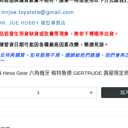
收到商品與購買數量不相符，請第一時間使用以下方式跟我
3M 研磨海綿
ansformers
mrjoe.toystore@gmail.com
3M 遮蓋膠帶
.k 機甲系列
3M 防毒面具/口罩
R. JOE HOBBY 模型專賣店
GSI 郡氏 溶劑
商品若發生到貨缺貨或砍量等現象，將依下標順序出貨。
GSI 郡氏 Mr.Color 硝基漆
正確發貨日期可能因各種廠商因素改變，懇請見諒。
GSI 郡氏 Mr.Color H 系列 水性
支持與購買，如有服務不周，還請給我們建議，我們會再
漆
～
GSI 郡氏 Mr.Color N 系列 環保
24 Hexa Gear 六角機牙 格特魯德 GERTRUDE 壽屋限
水性漆
GSI 郡氏 Mr.Color SVC系列 軟
膠專用水性漆
加
GSI 郡氏 Mr.Color 噴罐
GSI 郡氏 Mr. Hobby 工具系列
御電館 ODENKAN 溶劑