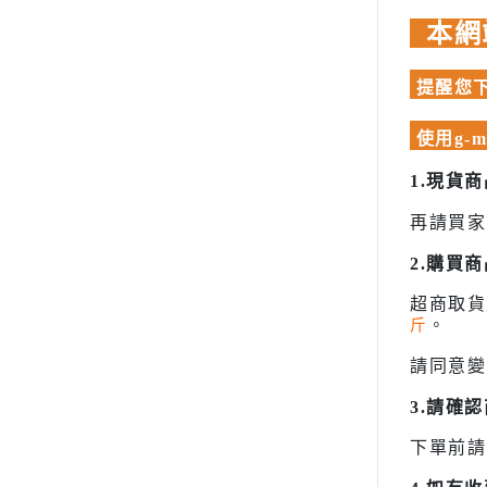
模型專用地台（Action Base)
聖衣神話
品牌工具漆料
本網
懷舊老模
洛伊德ZOI
MADWORKS專區
限定版套件
初音未來
Phrozen 3D列印相關
提醒您下
BUILDERS PARTS 製作家零件
頭文字D
關於
HD
使用g-
密斯特喬模型製作報名
裝甲騎兵
1.現貨
大秘寶-媽見打
攻殼機動
AirBeast 水性漆系列
再請買家
五星物語
JOJO的
2.購買
閃電霹靂
超商取
斤
。
超級機器
請同意變
超人力霸王 
超時空要
3.請確
星際大戰 S
下單前請
櫻花大戰