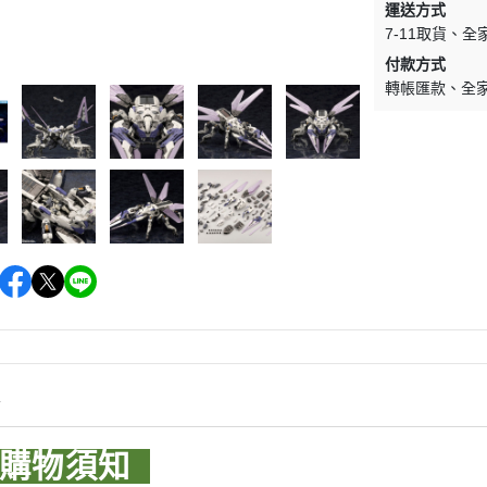
運送方式
WAVE 其他工具類
千值錬 系列
DISNEY
LBX 紙箱戰機
7-11取貨
全
WAVE 研磨工具
御模道 系列
付款方式
E
其他種類模型
轉帳匯款
全
GodHand 神之手 研磨工具
THREE ZERO 系列
學院
GodHand 神之手 畫筆類
造型大師 竹谷隆之
夢 神奇寶貝
GodHand 神之手 尖嘴鉗/工作鉗
呂旻恩作品 GK系列
類
其他品牌組裝模型
sterHunter
GodHand 神之手 斜口鉗
其他科幻模型
傳
GodHand 神之手 鑽頭類
GodHand 神之手 其他工具類
 漫威 超級英雄
模型向上委員會
超級英雄
德國 MOLOTOW 工具
 大魔神 真蓋特 系列
情
INFINITY 噴筆/工具
men Rider
IWATA 岩田 工具系列
購物須知
南
SPARMAX 噴漆設備