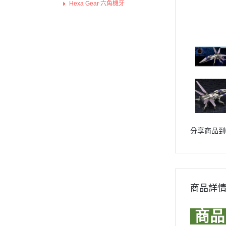
Hexa Gear 六角機牙
Markings 遮噴片
1/144 創鬥者系列配件包
迪士尼卡通 
機戰傭兵 / 骨裝機兵 Frame Arms / 裝
樹脂造型套件
甲騎兵
1/48 MEGA SIZE
LOVE LIV
機獸新世紀 洛伊德 ZOIDS
葉片/植物套件
1/60 PG
我的英雄
勇者系列
哈囉/迷你凱 吉祥物系列
精靈寶可
壽屋其他系列組裝模型
SD/BB戰士
數碼寶貝
MSG 武裝零件 武裝 改造配件
BB戰士 LEGENDBB
魔物獵人Mon
富士美 FUJIMI
SD鋼彈世界 群英集 / 三國創傑
魔神英雄
百萬屋 MEGAHOUSE
傳
青島社 AOSHIMA
魔動王
分享商品到
BB戰士 三國傳
其他品牌
Marvel
汽機車模型
BB戰士 SD戰國傳
DC宇宙 
軍事模型
SDCS系列
無敵鐵金剛
商品詳
模型工具分類
EXSD EX-STANDARD
假面騎士 Ka
摩多 MODO 工具漆料
EX MODEL 系列
商品
名偵探柯
西班牙 Acrylicos Vallejo