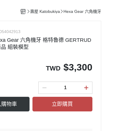
整備團隊套組
特殊/工程車種
水貼紙專區
figma可動系列
動物系列 四驅車
壽屋 Katobukiya
Hexa Gear 六角機牙
船艦類模型
斜口鉗
ACT MODE 系列
四驅車 零件 / 配件
熊
戰鬥機/飛行器
刀具
PLAMAX
054042913
戰鬥人員/裝備
銼刀
Hexa Gear 六角機牙 格特魯德 GERTRUD
油漆筆/麥克筆/鋼彈麥克筆
商品 組裝模型
噴筆/噴漆設備
ME
模型畫筆
$
3,300
TWD
鑷子
砂紙
噴罐 補土/保護漆
補土
入購物車
立即購買
空罐
模型改造零件/膠板
金屬改造套件