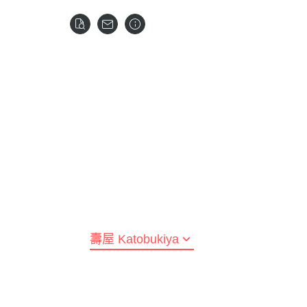
全部商品
預購新品
鋼彈模型
LEGO 樂高
壽屋 Katobukiya
富士美 FUJIMI
百
水星的魔女
SPY×FA
摩多 MODO 工具漆料
西班牙 Acrylicos Va
Frame Arms Girl 骨裝機娘 /
富士美 Fujimi 船艦類
MEG
1/100 MG
七龍珠
Megami Device 女神裝置
MODO 工具耗材
Model Color 模型色
富士美 Fujimi 汽車類
MEG
1/100 RE系列
航海王 海賊