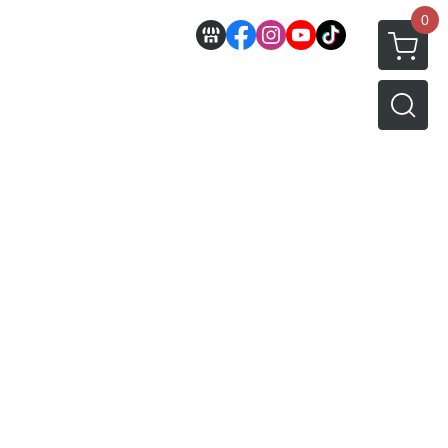
0
邊
好微笑 GoodSmile
田宮 TAMIYA
機車模型
軍事模型
模型工具分類
MODEROID 組裝模型
田宮汽車類
 3D列印相關
關於
密斯特喬模型製作報名
戰車/坦克
放大鏡工具
/ SEGA /
POP UP PARADE
田宮軍事模類
設備
模型課程介紹
軍用車輛
LED 發光組件 燈飾
黏土人 Nendoroid
田宮機車類