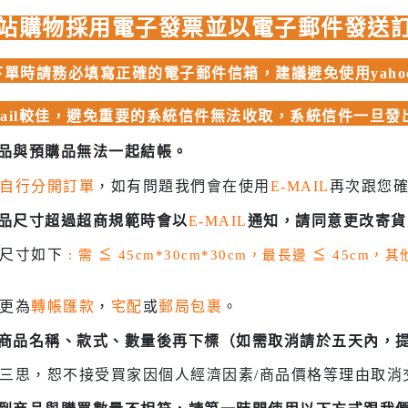
 聖鬥士星矢
站購物採用電子發票並以電子郵件發送
HIQPARTS 工具/材料
DS
HOBBY BASE 工具/零件 系列
單時請務必填寫正確的電子郵件信箱，建議避免使用yahoo、
TSUNODA 角田 斜口鉗
mail較佳，避免重要的系統信件無法收取，系統信件一旦
TSUNODA 角田 工具鉗
USTAR 優速達
商品與預購品無法一起結帳。
隊
MASTER TOOLS 銅棒
自行分開訂單
，如有問題我們會在使用
E-MAIL
再次跟您
MASTER TOOLS 其他工具
奇妙冒險
商品尺寸超過超商規範時會以
E-MAIL
通知，請同意更改寄貨
蓋亞 GAIA 工具
車
貨尺寸如下
: 需
≦
45cm*30cm*30cm，最長邊
≦
45cm，
蓋亞 GAIA 模型漆
人大戰
E7 硝基漆
更為
轉帳匯款
，
宅配
或
郵局包裹
。
Ultraman
E7 溶劑
塞
認商品名稱、款式、數量後再下標（如需取消請於五天內，
長谷川 HASEGAWA 工具
TAR WARS
三思，恕不接受買家因個人經濟因素/商品價格等理由取消
GIC 虎爪工具系列