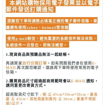
本網站購物採用電子發票並以電子
郵件發送訂購通知
提醒您下單時請務必填寫正確的電子郵件信箱，建
議避免使用yahoo、hotmail等信箱
使用g-mail較佳，避免重要的系統信件無法收取，
系統信件一旦發出，即無法補發。
1.現貨商品與預購品無法一起結帳。
再請買家
自行分開訂單
，如有問題我們會在使用
E-
MAIL
再次跟您確認，還請再下單時使用常用的電子
信箱。
2.購買商品尺寸超過超商規範時會以
E-MAIL
通知，
請同意更改寄貨方式。
超商取貨尺寸如下
: 需
≦
45cm*30cm*30cm，最長
邊
≦
45cm，其他兩邊則需均
≦
30cm；重量不得超
過5公斤
。