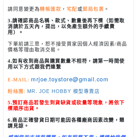
請同意變更為
轉帳匯款
，
宅配
或
郵局包裹
。
3.請確認商品名稱、款式、數量後再下標（如需取
消請於五天內，提出，以免產生額外的手續費
用）。
下單前請三思，恕不接受買家因個人經濟因素/商品
價格等理由取消交易。
4.如有收到商品與購買數量不相符，請第一時間使
用以下方式跟我們連繫
mrjoe.toystore@gmail.com
E-MAIL:
粉絲團:
MR. JOE HOBBY 模型專賣店
5.預訂商品若發生到貨缺貨或砍量等現象，將依下
標順序出貨。
6.商品正確發貨日期可能因各種廠商因素改變，懇
請見諒。