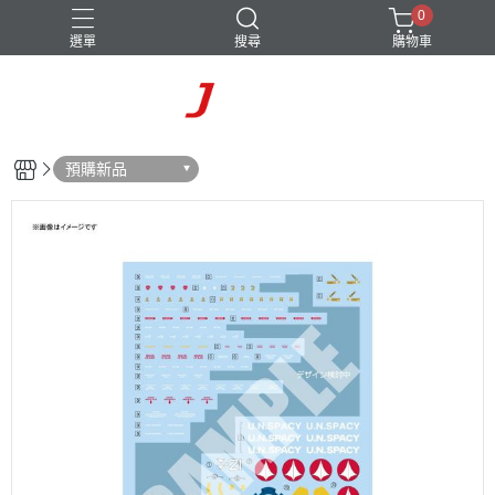
0
選單
搜尋
購物車
預購新品