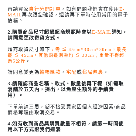
再請買家
自行分開訂單
，如有問題我們會在使用
E-
MAIL
再次跟您確認，還請再下單時使用常用的電子
信箱。
2.購買商品尺寸超過超商規範時會以
E-MAIL
通知，
請同意更改寄貨方式。
超商取貨尺寸如下
: 需
≦
45cm*30cm*30cm，最長
邊
≦
45cm，其他兩邊則需均
≦
30cm；重量不得超
過5公斤
。
請同意變更為
轉帳匯款
，
宅配
或
郵局包裹
。
3.請確認商品名稱、款式、數量後再下標（如需取
消請於五天內，提出，以免產生額外的手續費
用）。
下單前請三思，恕不接受買家因個人經濟因素/商品
價格等理由取消交易。
4.如有收到商品與購買數量不相符，請第一時間使
用以下方式跟我們連繫