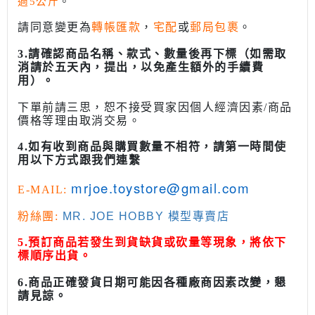
過5公斤
。
請同意變更為
轉帳匯款
，
宅配
或
郵局包裹
。
3.請確認商品名稱、款式、數量後再下標（如需取
消請於五天內，提出，以免產生額外的手續費
用）。
下單前請三思，恕不接受買家因個人經濟因素/商品
價格等理由取消交易。
4.如有收到商品與購買數量不相符，請第一時間使
用以下方式跟我們連繫
mrjoe.toystore@gmail.com
E-MAIL:
粉絲團:
MR. JOE HOBBY 模型專賣店
5.預訂商品若發生到貨缺貨或砍量等現象，將依下
標順序出貨。
6.商品正確發貨日期可能因各種廠商因素改變，懇
請見諒。