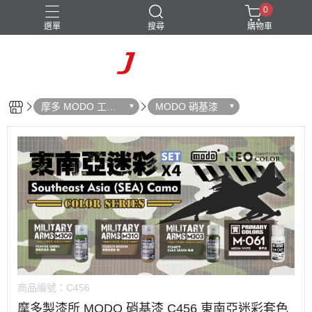
0
選單
搜尋
購物車
摩多 MODO 工具
MODO 硝基漆
漆料
商品編號：
C456
摩多製漆所 MODO 硝基漆 C456 東南亞迷彩套色