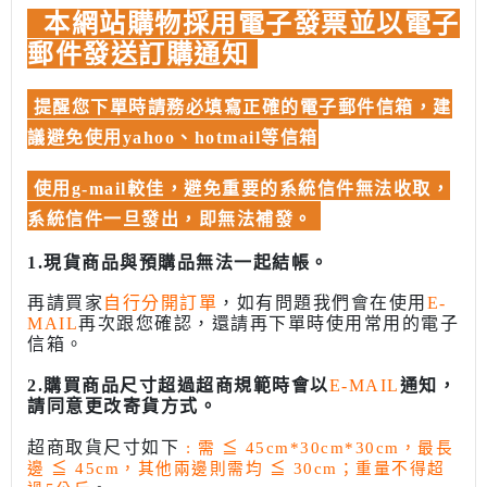
本網站購物採用電子發票並以電子
郵件發送訂購通知
提醒您下單時請務必填寫正確的電子郵件信箱，建
議避免使用yahoo、hotmail等信箱
使用g-mail較佳，避免重要的系統信件無法收取，
系統信件一旦發出，即無法補發。
1.現貨商品與預購品無法一起結帳。
再請買家
自行分開訂單
，如有問題我們會在使用
E-
MAIL
再次跟您確認，還請再下單時使用常用的電子
信箱。
2.購買商品尺寸超過超商規範時會以
E-MAIL
通知，
請同意更改寄貨方式。
超商取貨尺寸如下
: 需
≦
45cm*30cm*30cm，最長
邊
≦
45cm，其他兩邊則需均
≦
30cm；重量不得超