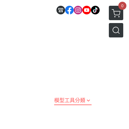
0
邊
好微笑 GoodSmile
田宮 TAMIYA
機車模型
軍事模型
模型工具分類
MODEROID 組裝模型
田宮汽車類
 3D列印相關
關於
密斯特喬模型製作報名
戰車/坦克
放大鏡工具
/ SEGA /
POP UP PARADE
田宮軍事模類
設備
模型課程介紹
軍用車輛
LED 發光組件 燈飾
黏土人 Nendoroid
田宮機車類