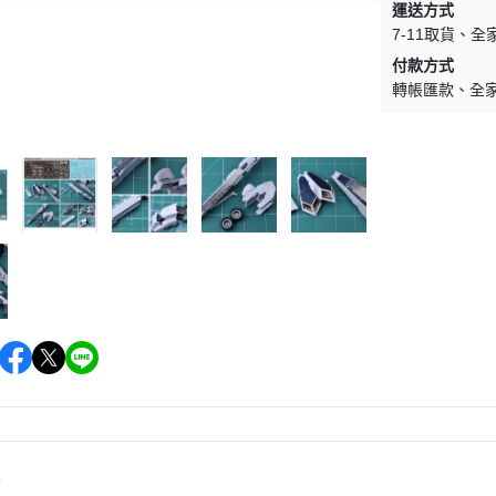
運送方式
WAVE 其他工具類
千值錬 系列
DISNEY
LBX 紙箱戰機
7-11取貨
全
WAVE 研磨工具
御模道 系列
付款方式
E
其他種類模型
轉帳匯款
全
GodHand 神之手 研磨工具
THREE ZERO 系列
學院
GodHand 神之手 畫筆類
造型大師 竹谷隆之
夢 神奇寶貝
GodHand 神之手 尖嘴鉗/工作鉗
呂旻恩作品 GK系列
類
其他品牌組裝模型
sterHunter
GodHand 神之手 斜口鉗
其他科幻模型
傳
GodHand 神之手 鑽頭類
GodHand 神之手 其他工具類
 漫威 超級英雄
模型向上委員會
超級英雄
德國 MOLOTOW 工具
 大魔神 真蓋特 系列
INFINITY 噴筆/工具
men Rider
IWATA 岩田 工具系列
南
情
SPARMAX 噴漆設備