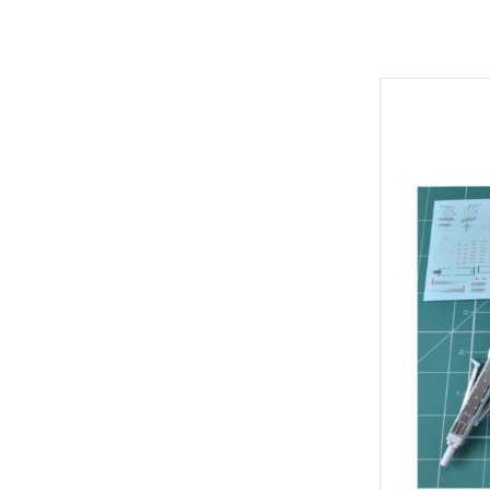
Hexa Gear 六角機牙
MODO 硝基漆/水性漆溶劑
Game Color 遊戲色彩
富士美 Fujimi 摩托車類
1/100 Hi-Resolution Model
福音戰士Eva
機戰傭兵 / 骨裝機兵 Frame Arms
MODO 水性漆
Mecha Color 機甲色
富士美 Fujimi 自由研究系列
1/100 鐵血的孤兒
火影忍者
首頁
/ 裝甲騎兵
MODO 硝基漆
Metal Color 金屬色彩
富士美 Fujimi 其他類
全部商品
1/144 RG
進擊的巨
機獸新世紀 洛伊德 ZOIDS
PANZER ACES 
預購新品
1/144 HGUC、HGCE、HGAC
機動戰士
勇者系列
鋼彈模型
PREMIUM COLOR
1/144 HG 鐵血的孤兒
刀劍神域
壽屋其他系列組裝模型
LEGO 樂高
Diorama Effects 佈
1/144 HG THE ORIGIN
Re:從零
MSG 武裝零件 武裝 改造配件
動畫分類
Weathering Effect
1/144 HGTB 雷霆宙域
鬼滅之刃
萬代組裝模型
Surface Primer 表
1/144 HGBF 鋼彈創鬥者
機動警察
萬代玩具/收藏
Auxiliary 輔助溶劑
1/144 HGBD 潛網大戰系列
關於我轉
景品動漫周邊
Pigments 色粉
1/144 HG 潛網大戰RE:RISE
Fate 系列
好微笑 GoodSmile
Model Air 模型噴塗
1/144 HG SEED
蠟筆小新
田宮 TAMIYA
Liquid Gold 液態金
1/144 HG OO
通靈王 /
壽屋 Katobukiya
AV水性漆套組
富士美 FUJIMI
1/144 HG G之復興
哥吉拉、
HOBBY PAINT 噴罐
百萬屋 MEGAHOUSE
1/144 HG AGE
宮崎駿 吉