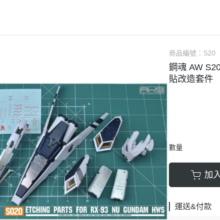
軟膠類 公仔 / 玩具
萬榮國際WJ 工具 / 漆料
MAD 蝕刻片
列印耗材樹脂
青島社軍事
GK、改造套件
車手人物/
ngelion
七龍珠
超合金魂系列
可動公仔 / 可動玩偶
彩
TAMIYA 田宮 工具耗材
MAD GK改造套件
青島社其他模型
海雅 HIYA
超人力霸王
S.H.Figuarts 可動
轉蛋 食玩 盒玩 盲盒
TAMIYA 田宮 溶劑
MAD 研磨膏系列
BE@RBRICK 庫柏力克
人
30 MINUTES FANTASY
S.H.MonsterArts 可動
動漫週邊收藏品
裝甲王牌色彩
TAMIYA 田宮 琺瑯漆
MAD 砂紙工具
商品編號：
S20
WAVE 模型套件
鋼彈
30 MINUTES MISSIONS
GUNDAM UNIVERSE
鋼魂 AW S
各款式拼圖
 高階色彩
TAMIYA 田宮 水性漆
MAD 服飾
造型村 VOLKS
30 MINUTES SISTERS
Figuarts mini 可動公仔
貼改造套件
模型相關書籍
景效果
TAMIYA 田宮 硝基漆
鋼魂 水貼
孩之寶 HASBRO
開始的異世界生活
境界戰機
SMP 盒玩 組裝模型
s 風化效果漆
TAMIYA 田宮 噴罐
鋼魂 蝕刻片
風雷模型 / 風雷可動 FLA
數碼寶貝
戰隊玩具
面底漆
TAMIYA 田宮 PS 噴罐
NERON 工具系列
中動玩具 系列
海賊王/偉大的航道
萬代 運動育成手環 / 記憶卡
TAMIYA 田宮 TS 噴罐
HEDGEHOG 電子/焊接 工具
長谷川 HASEGAWA
生變成史萊姆這檔事
新世紀福音戰士 EVA
NXEDGE STYLE
數量
邊境模型 BORDER
多美 TAKARATOMY
宇宙戰艦大和號
聖鬥士聖衣神話
色彩
WAVE 膠板類
海洋堂 KAIYODO
櫻花大戰
KERORO魂
加
屬色
WAVE 膠條類
三花 TAKOM
 通靈童子
驚爆危機
WAVA 金屬棒類
山口式自在置物
金剛 怪獸宇宙
組裝人偶類
運送&付款
WAVE 改造補品
MEDICOS 超像可動
卜力
精靈寶可夢/神奇寶貝