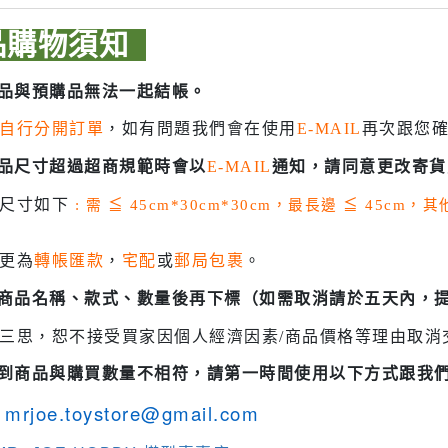
 聖鬥士星矢
HIQPARTS 工具/材料
品購物須知
DS
HOBBY BASE 工具/零件 系列
商品與預購品無法一起結帳。
TSUNODA 角田 斜口鉗
TSUNODA 角田 工具鉗
自行分開訂單
，如有問題我們會在使用
E-MAIL
再次跟您
USTAR 優速達
商品尺寸超過超商規範時會以
E-MAIL
通知，請同意更改寄貨
隊
MASTER TOOLS 銅棒
貨尺寸如下
: 需
≦
45cm*30cm*30cm，最長邊
≦
45cm，
MASTER TOOLS 其他工具
奇妙冒險
蓋亞 GAIA 工具
更為
轉帳匯款
，
宅配
或
郵局包裹
。
車
蓋亞 GAIA 模型漆
認商品名稱、款式、數量後再下標（如需取消請於五天內，
人大戰
E7 硝基漆
三思，恕不接受買家因個人經濟因素/商品價格等理由取消
Ultraman
E7 溶劑
塞
收到商品與購買數量不相符，請第一時間使用以下方式跟我
長谷川 HASEGAWA 工具
TAR WARS
mrjoe.toystore@gmail.com
GIC 虎爪工具系列