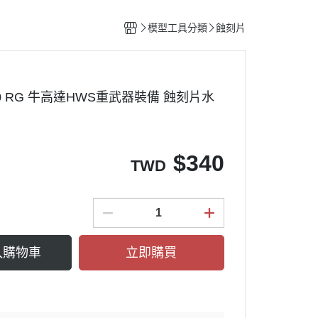
整備團隊套組
特殊/工程車種
水貼紙專區
figma可動系列
動物系列 四驅車
模型工具分類
蝕刻片
船艦類模型
斜口鉗
ACT MODE 系列
四驅車 零件 / 配件
熊
戰鬥機/飛行器
刀具
PLAMAX
戰鬥人員/裝備
銼刀
20 RG 牛高達HWS重武器裝備 蝕刻片水
油漆筆/麥克筆/鋼彈麥克筆
噴筆/噴漆設備
ME
模型畫筆
$
340
TWD
鑷子
砂紙
噴罐 補土/保護漆
補土
入購物車
立即購買
空罐
模型改造零件/膠板
金屬改造套件