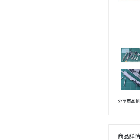
青島社 AOSHIMA
Markings 遮噴片
1/144 創鬥者系列配件包
迪士尼卡通 
其他品牌
樹脂造型套件
1/48 MEGA SIZE
LOVE LIV
汽機車模型
葉片/植物套件
1/60 PG
我的英雄
軍事模型
哈囉/迷你凱 吉祥物系列
精靈寶可
模型工具分類
SD/BB戰士
數碼寶貝
放大鏡工具
BB戰士 LEGENDBB
魔物獵人Mon
LED 發光組件 燈飾
SD鋼彈世界 群英集 / 三國創傑
魔神英雄
水貼紙專區
傳
斜口鉗
魔動王
刀具
BB戰士 三國傳
Marvel
銼刀
BB戰士 SD戰國傳
分享商品到
DC宇宙 
油漆筆/麥克筆/鋼彈麥克筆
SDCS系列
無敵鐵金剛
噴筆/噴漆設備
EXSD EX-STANDARD
假面騎士 Ka
模型畫筆
EX MODEL 系列
鑷子
名偵探柯
商品詳