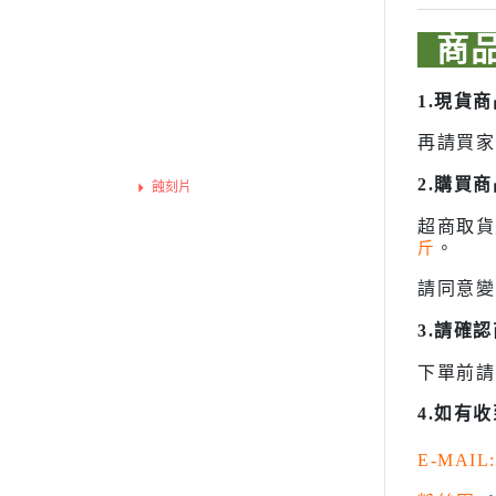
模型專用地台（Action Base)
砂紙
聖衣神話
噴罐 補土/保護漆
懷舊老模
商
洛伊德ZOI
補土
限定版套件
初音未來
空罐
1.現貨
BUILDERS PARTS 製作家零件
頭文字D
模型改造零件/膠板
HD
再請買家
裝甲騎兵
金屬改造套件
2.購買
蝕刻片
攻殼機動
舊化工具
超商取
五星物語
斤
。
情景表現、場景製作
JOJO的
模型膠水
請同意變
閃電霹靂
其他工具
3.請確
超級機器
摩多 MODO 工具漆料
下單前請
超人力霸王 
西班牙 Acrylicos Vallejo
品牌工具漆料
超時空要
4.如有
MADWORKS專區
星際大戰 S
E-MAIL:
Phrozen 3D列印相關
櫻花大戰