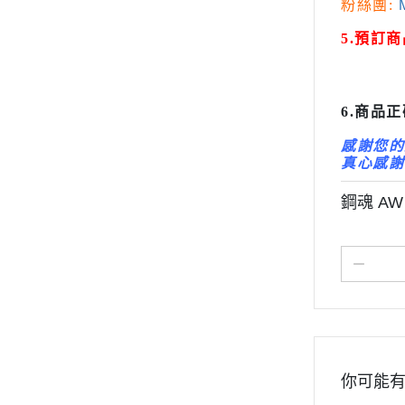
粉絲團:
M
關於
變形金剛 Tr
5.預訂
密斯特喬模型製作報名
橫山宏 Ma
大秘寶-媽見打
AirBeast 水性漆系列
6.商品
感謝您的
真心感謝
鋼魂 A
你可能