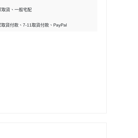
蝕刻片
家取貨
一般宅配
舊化工具
家取貨付款
7-11取貨付款
PayPal
情景表現、場景製作
模型膠水
其他工具