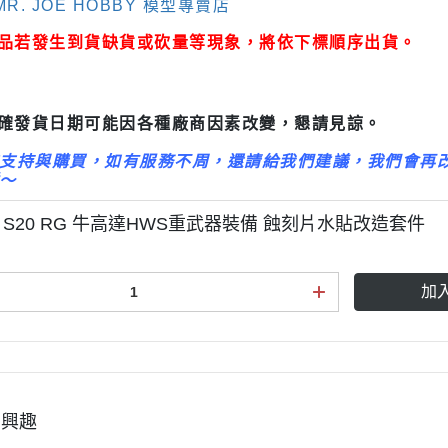
R. JOE HOBBY 模型專賣店
3M 研磨海綿
ansformers
3M 遮蓋膠帶
商品若發生到貨缺貨或砍量等現象，將依下標順序出貨。
.k 機甲系列
3M 防毒面具/口罩
GSI 郡氏 溶劑
正確發貨日期可能因各種廠商因素改變，懇請見諒。
GSI 郡氏 Mr.Color 硝基漆
支持與購買，如有服務不周，還請給我們建議，我們會再
GSI 郡氏 Mr.Color H 系列 水性
～
漆
W S20 RG 牛高達HWS重武器裝備 蝕刻片水貼改造套件
GSI 郡氏 Mr.Color N 系列 環保
水性漆
加
GSI 郡氏 Mr.Color SVC系列 軟
膠專用水性漆
GSI 郡氏 Mr.Color 噴罐
GSI 郡氏 Mr. Hobby 工具系列
御電館 ODENKAN 溶劑
有興趣