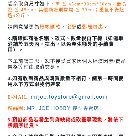
超商取貨尺寸如下
: 需
≦
45cm*30cm*30cm，最長
邊
≦
45cm，其他兩邊則需均
≦
30cm；重量不得超
過5公斤
。
請同意變更為
轉帳匯款
，
宅配
或
郵局包裹
。
3.請確認商品名稱、款式、數量後再下標（如需取
消請於五天內，提出，以免產生額外的手續費
用）。
下單前請三思，恕不接受買家因個人經濟因素/商品
價格等理由取消交易。
4.如有收到商品與購買數量不相符，請第一時間使
用以下方式跟我們連繫
mrjoe.toystore@gmail.com
E-MAIL:
粉絲團:
MR. JOE HOBBY 模型專賣店
5.預訂商品若發生到貨缺貨或砍量等現象，將依下
標順序出貨。