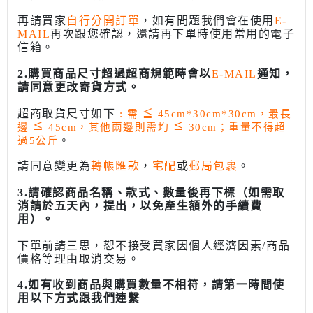
再請買家
自行分開訂單
，如有問題我們會在使用
E-
MAIL
再次跟您確認，還請再下單時使用常用的電子
信箱。
2.購買商品尺寸超過超商規範時會以
E-MAIL
通知，
請同意更改寄貨方式。
超商取貨尺寸如下
: 需
≦
45cm*30cm*30cm，最長
邊
≦
45cm，其他兩邊則需均
≦
30cm；重量不得超
過5公斤
。
請同意變更為
轉帳匯款
，
宅配
或
郵局包裹
。
3.請確認商品名稱、款式、數量後再下標（如需取
消請於五天內，提出，以免產生額外的手續費
用）。
下單前請三思，恕不接受買家因個人經濟因素/商品
價格等理由取消交易。
4.如有收到商品與購買數量不相符，請第一時間使
用以下方式跟我們連繫