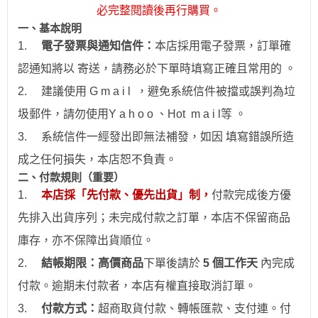
必完整閱讀後再行購買。
一、
基本說明
1.
電子發票與通知信件：
本店採用電子發票，訂單確
認通知將以 寄送，請務必於下單時填寫正確且常用的 。
2.
建議使用 G m a i l ，避免系統信件被擋或誤判為垃
圾郵件，請勿使用Y a h o o 、Hot
m a i l
等 。
3.
系統信件一經發出即無法補發，如因 填寫錯誤所造
成之任何損失，本店恕不負責。
二、付款規則（重要）
1.
本店採「先付款、優先出貨」制，
付款完成後方優
先排入出貨序列；未完成付款之訂單，本店不保留商品
庫存，亦不保障出貨順位。
2.
結帳期限：
高價商品
下單後請於
5 個工作天
內完成
付款。逾期未付款者，本店有權直接取消訂單。
3.
付款方式：
超商取貨付款、
轉帳
匯款、支付連。付