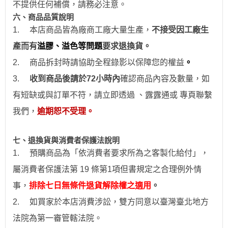
不提供任何補償，請務必注意。
六、商品品質說明
1.
本店商品皆為廠商工廠大量生產，
不接受因工廠生
產而有
溢膠、溢色等問題
要求退換貨。
2.
商品拆封時請協助全程錄影以保障您的權益
。
3.
收到商品後請於
72
小時
內
確認商品內容及數量，如
有短缺或與訂單不符，請立即透過
、露露通
或
專頁
聯繫
我們，
逾期恕不受理。
七、退換貨與消費者保護法說明
1.
預購商品為「依消費者要求所為之客製化給付」，
屬消費者保護法第 19 條第1項但書規定之合理例外情
事，
排除七日無條件退貨解除權之適用
。
2.
如買家於本店消費涉訟，雙方同意以臺灣臺北地方
法院為第一審管轄法院。