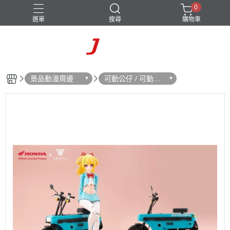
0
選單
搜尋
購物車
景品動漫周邊
可動公仔 / 可動玩
偶