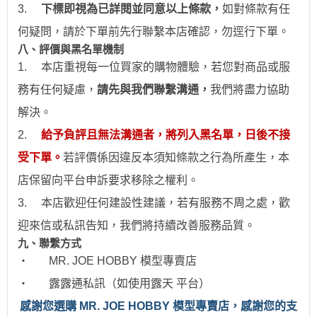
3.
下標即視為已詳閱並同意以上條款，
如對條款有任
何疑問，請於下單前先行聯繫本店確認，勿逕行下單。
八、評價與黑名單機制
1.
本店重視每一位買家的購物體驗，若您對商品或服
務有任何疑慮，
請先與我們聯繫溝通，
我們將盡力協助
解決。
2.
給予負評且無法溝通者，將列入黑名單，日後不接
受下單。
若評價係因違反本須知條款之行為所產生，本
店保留向平台申訴要求移除之權利。
3.
本店歡迎任何建設性建議，若有服務不周之處，歡
迎來信或私訊告知，我們將持續改善服務品質。
九、聯繫方式
‧
MR. JOE HOBBY
模型專賣店
‧
露露通私訊（如使用露天 平台）
感
謝您選購 MR. JOE HOBBY 模型專賣店，感謝您的支