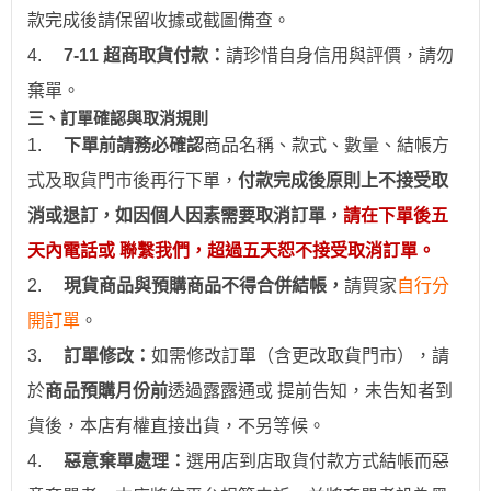
款完成後請保留收據或截圖備查。
4.
7-11
超商取貨付款：
請珍惜自身信用與評價，請勿
棄單。
三、訂單確認與取消規則
1.
下
單前請務必確認
商品名稱、款式、數量、結帳方
式及取貨門市後再行下單，
付款完成後原則上不接受取
消或退訂，如因個人因素需要取消訂單，
請在下單後五
天內電話或 聯繫我們，超過五天恕不接受取消訂單。
2.
現貨商品與預購商品不得合併結帳
，
請買家
自行分
開訂單
。
3.
訂
單修改：
如需修改訂單（含更改取貨門市），請
於
商品預購月份前
透過
露露通
或
提前
告知，未告知者到
貨後，本店有權直接出貨，不另等候。
4.
惡意棄單處理：
選用
店到店取貨付款
方式結帳而惡