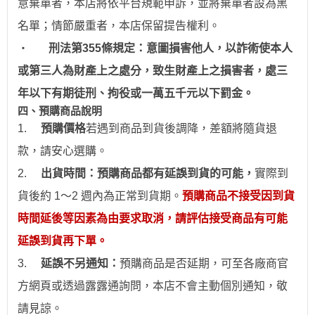
意棄單者，本店將依平台規範申訴，並
將棄單者設為
黑
名單；情節嚴重者，
本店保留提告權利
。
‧
刑法第355條規定：意圖損害他人，以詐術使本人
或第三人為財產上之處分，致生財產上之損害者，處三
年以下有期徒刑、拘役或一萬五千元以下罰金。
四、預購商品說明
1.
預購價格
若
遇到
商品到貨後調降，差額將隨貨退
款，請安心
選
購。
2.
出貨時間：預購商品都有延誤到貨的可能，
實際到
貨後約 1～2 週內為正常到貨期。
預購商品不接受因到貨
時間
延後
等因素為由要求取消，請評估接受商品有可能
延誤到貨再下單。
3.
延誤不另通知：
預購商品是否延期，可至各廠商官
方網頁或透過露露通詢問，本店不會主動個別通
知
，敬
請見諒。