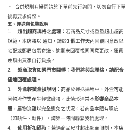
‧
合併規則有疑問請於下單前先行詢問，切勿自行下單
後再要求調整。
五、運送與包裝說明
1.
超出超商規格之處理：
若商品尺寸或重量超出超商
規範，本店將以 通知，請於
3 個工作天
內回覆同意改以
宅配或郵局包裹寄送。逾期未回覆視同同意更改，運費
差額由買家自行負擔。
2.
超商取貨如遇門市關轉：我們將與您聯絡，請配合
儘速回覆處理。
3.
外盒輕微盒損說明：
商品於運送過程中，外盒可能
因物流作業產生輕微碰損，此情形通常
不影響商品本
體
，屬物流難以完全避免之狀況。若商品本體有瑕疵
（如缺件、斷件），請第一時間聯繫我們處理。
4.
使用折扣碼時：
若遇商品尺寸超出超商限制，本店