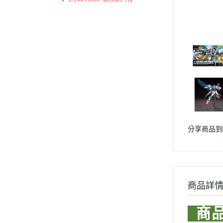
Markings 遮噴片
1/144 創鬥者系列配件包
迪士尼卡通 
1/144 HGBD 潛網大戰系列
樹脂造型套件
1/144 HG 潛網大戰RE:RISE
1/48 MEGA SIZE
LOVE LIV
1/144 HG SEED
葉片/植物套件
1/60 PG
我的英雄
1/144 HG OO
哈囉/迷你凱 吉祥物系列
精靈寶可
1/144 HG G之復興
SD/BB戰士
數碼寶貝
1/144 HG AGE
BB戰士 LEGENDBB
魔物獵人Mon
1/144 創鬥者系列配件包
1/48 MEGA SIZE
SD鋼彈世界 群英集 / 三國創傑
魔神英雄
傳
1/60 PG
魔動王
分享商品到
哈囉/迷你凱 吉祥物系列
BB戰士 三國傳
Marvel
SD/BB戰士
BB戰士 SD戰國傳
DC宇宙 
BB戰士 LEGENDBB
SDCS系列
無敵鐵金剛
SD鋼彈世界 群英集 / 三國創傑傳
商品詳
EXSD EX-STANDARD
假面騎士 Ka
BB戰士 三國傳
EX MODEL 系列
BB戰士 SD戰國傳
商
名偵探柯
SDCS系列