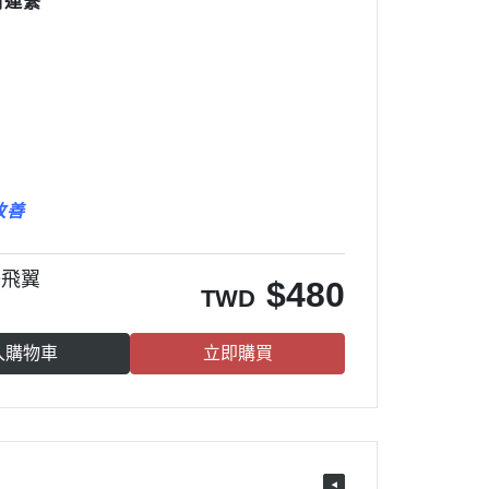
們連繫
改善
子飛翼
$
480
TWD
入購物車
立即購買