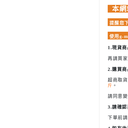
模型專用地台（Action Base)
聖衣神話
本網
EXSD EX-STANDARD
懷舊老模
洛伊德ZOI
EX MODEL 系列
限定版套件
初音未來
提醒您下
模型專用地台（Action Base)
BUILDERS PARTS 製作家零件
頭文字D
懷舊老模
HD
使用g-
限定版套件
裝甲騎兵
1.現貨
BUILDERS PARTS 製作家零件HD
攻殼機動
LEGO 樂高
再請買家
五星物語
動畫分類
JOJO的
2.購買
萬代組裝模型
閃電霹靂
超商取
萬代玩具/收藏
斤
。
超級機器
景品動漫周邊
請同意變
超人力霸王 
好微笑 GoodSmile
超時空要
3.請確
田宮 TAMIYA
星際大戰 S
壽屋 Katobukiya
下單前請
富士美 FUJIMI
櫻花大戰