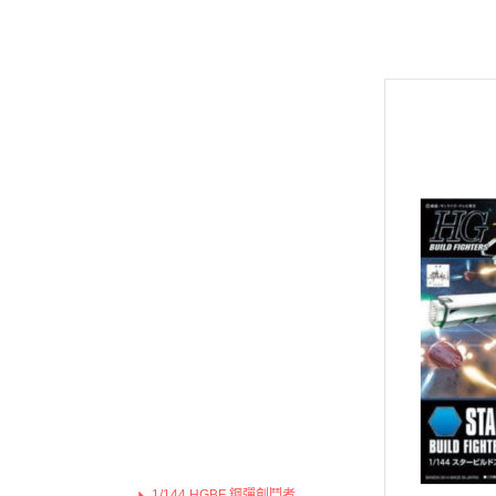
Hexa Gear 六角機牙
MODO 硝基漆/水性漆溶劑
Game Color 遊戲色彩
富士美 Fujimi 摩托車類
1/100 Hi-Resolution Model
福音戰士Eva
機戰傭兵 / 骨裝機兵 Frame Arms
MODO 水性漆
Mecha Color 機甲色
富士美 Fujimi 自由研究系列
1/100 鐵血的孤兒
火影忍者
首頁
/ 裝甲騎兵
MODO 硝基漆
Metal Color 金屬色彩
富士美 Fujimi 其他類
全部商品
1/144 RG
進擊的巨
機獸新世紀 洛伊德 ZOIDS
PANZER ACES 
預購新品
1/144 HGUC、HGCE、HGAC
機動戰士
勇者系列
鋼彈模型
PREMIUM COLOR
1/144 HG 鐵血的孤兒
刀劍神域
壽屋其他系列組裝模型
水星的魔女
Diorama Effects 佈
1/144 HG THE ORIGIN
Re:從零
MSG 武裝零件 武裝 改造配件
1/100 MG
Weathering Effect
1/144 HGTB 雷霆宙域
鬼滅之刃
1/100 RE系列
Surface Primer 表
1/144 HGBF 鋼彈創鬥者
機動警察
1/100 Hi-Resolution Model
Auxiliary 輔助溶劑
1/144 HGBD 潛網大戰系列
關於我轉
1/100 鐵血的孤兒
Pigments 色粉
1/144 RG
1/144 HG 潛網大戰RE:RISE
Fate 系列
1/144 HGUC、HGCE、HGAC
Model Air 模型噴塗
1/144 HG SEED
蠟筆小新
1/144 HG 鐵血的孤兒
Liquid Gold 液態金
1/144 HG OO
通靈王 /
1/144 HG THE ORIGIN
AV水性漆套組
1/144 HG G之復興
哥吉拉、
1/144 HGTB 雷霆宙域
HOBBY PAINT 噴罐
1/144 HG AGE
宮崎駿 吉
1/144 HGBF 鋼彈創鬥者