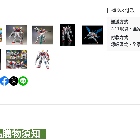
WAVE 其他工具類
千值錬 系列
DISNEY
LBX 紙箱戰機
運送&付款
WAVE 研磨工具
御模道 系列
E
其他種類模型
運送方式
GodHand 神之手 研磨工具
THREE ZERO 系列
7-11取貨
全
學院
GodHand 神之手 畫筆類
付款方式
造型大師 竹谷隆之
夢 神奇寶貝
轉帳匯款
全
GodHand 神之手 尖嘴鉗/工作鉗
呂旻恩作品 GK系列
類
其他品牌組裝模型
sterHunter
GodHand 神之手 斜口鉗
其他科幻模型
傳
GodHand 神之手 鑽頭類
GodHand 神之手 其他工具類
 漫威 超級英雄
模型向上委員會
超級英雄
德國 MOLOTOW 工具
 大魔神 真蓋特 系列
情
INFINITY 噴筆/工具
men Rider
IWATA 岩田 工具系列
品購物須知
南
SPARMAX 噴漆設備