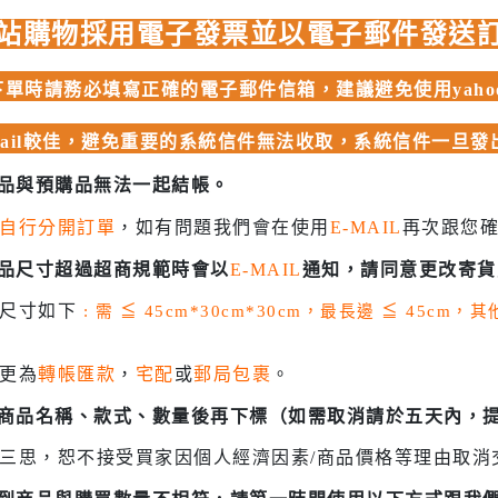
 聖鬥士星矢
站購物採用電子發票並以電子郵件發送
HIQPARTS 工具/材料
DS
HOBBY BASE 工具/零件 系列
單時請務必填寫正確的電子郵件信箱，建議避免使用yahoo、
TSUNODA 角田 斜口鉗
mail較佳，避免重要的系統信件無法收取，系統信件一旦
TSUNODA 角田 工具鉗
USTAR 優速達
商品與預購品無法一起結帳。
隊
MASTER TOOLS 銅棒
自行分開訂單
，如有問題我們會在使用
E-MAIL
再次跟您
MASTER TOOLS 其他工具
奇妙冒險
商品尺寸超過超商規範時會以
E-MAIL
通知，請同意更改寄貨
蓋亞 GAIA 工具
車
貨尺寸如下
: 需
≦
45cm*30cm*30cm，最長邊
≦
45cm，
蓋亞 GAIA 模型漆
人大戰
E7 硝基漆
更為
轉帳匯款
，
宅配
或
郵局包裹
。
Ultraman
E7 溶劑
塞
認商品名稱、款式、數量後再下標（如需取消請於五天內，
長谷川 HASEGAWA 工具
TAR WARS
三思，恕不接受買家因個人經濟因素/商品價格等理由取消
GIC 虎爪工具系列