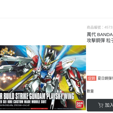
軟膠類 公仔 / 玩具
萬榮國際WJ 工具 / 漆料
MAD 蝕刻片
列印耗材樹脂
青島社軍事
GK、改造套件
車手人物/
ngelion
七龍珠
超合金魂系列
可動公仔 / 可動玩偶
彩
TAMIYA 田宮 工具耗材
MAD GK改造套件
青島社其他模型
海雅 HIYA
超人力霸王
S.H.Figuarts 可動
轉蛋 食玩 盒玩 盲盒
TAMIYA 田宮 溶劑
MAD 研磨膏系列
BE@RBRICK 庫柏力克
人
30 MINUTES FANTASY
S.H.MonsterArts 可動
動漫週邊收藏品
裝甲王牌色彩
TAMIYA 田宮 琺瑯漆
MAD 砂紙工具
商品編號：
4573
WAVE 模型套件
鋼彈
30 MINUTES MISSIONS
GUNDAM UNIVERSE
萬代 BANDA
各款式拼圖
 高階色彩
TAMIYA 田宮 水性漆
MAD 服飾
造型村 VOLKS
30 MINUTES SISTERS
Figuarts mini 可動公仔
攻擊鋼彈 粒
模型相關書籍
景效果
TAMIYA 田宮 硝基漆
鋼魂 水貼
孩之寶 HASBRO
開始的異世界生活
境界戰機
SMP 盒玩 組裝模型
s 風化效果漆
TAMIYA 田宮 噴罐
鋼魂 蝕刻片
風雷模型 / 風雷可動 FLA
數碼寶貝
戰隊玩具
面底漆
TAMIYA 田宮 PS 噴罐
NERON 工具系列
中動玩具 系列
海賊王/偉大的航道
萬代 運動育成手環 / 記憶卡
TAMIYA 田宮 TS 噴罐
HEDGEHOG 電子/焊接 工具
長谷川 HASEGAWA
生變成史萊姆這檔事
新世紀福音戰士 EVA
NXEDGE STYLE
邊境模型 BORDER
多美 TAKARATOMY
宇宙戰艦大和號
聖鬥士聖衣神話
促銷
夏日鋼彈
色彩
WAVE 膠板類
海洋堂 KAIYODO
櫻花大戰
KERORO魂
數量
屬色
WAVE 膠條類
三花 TAKOM
 通靈童子
驚爆危機
WAVA 金屬棒類
山口式自在置物
金剛 怪獸宇宙
組裝人偶類
加
WAVE 改造補品
MEDICOS 超像可動
卜力
精靈寶可夢/神奇寶貝