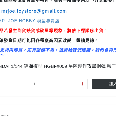
收到商品與購買數量不相符，請第一時間使用以下方式跟我
3M 研磨海綿
ansformers
mrjoe.toystore@gmail.com
3M 遮蓋膠帶
.k 機甲系列
3M 防毒面具/口罩
R. JOE HOBBY 模型專賣店
GSI 郡氏 溶劑
商品若發生到貨缺貨或砍量等現象，將依下標順序出貨。
GSI 郡氏 Mr.Color 硝基漆
正確發貨日期可能因各種廠商因素改變，懇請見諒。
GSI 郡氏 Mr.Color H 系列 水性
支持與購買，如有服務不周，還請給我們建議，我們會再
漆
～
GSI 郡氏 Mr.Color N 系列 環保
NDAI 1/144 鋼彈模型 HGBF#009 星際製作攻擊鋼彈 粒
水性漆
GSI 郡氏 Mr.Color SVC系列 軟
膠專用水性漆
加
GSI 郡氏 Mr.Color 噴罐
GSI 郡氏 Mr. Hobby 工具系列
御電館 ODENKAN 溶劑