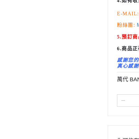
4.如有
百萬屋 MEGAHOUSE
變形金剛 Tr
E-MAIL:
青島社 AOSHIMA
橫山宏 Ma
其他品牌
粉絲團:
M
汽機車模型
5.預訂
軍事模型
6.商品
模型工具分類
感謝您的
摩多 MODO 工具漆料
真心感謝
西班牙 Acrylicos Vallejo
萬代 BA
品牌工具漆料
MADWORKS專區
Phrozen 3D列印相關
關於
密斯特喬模型製作報名
大秘寶-媽見打
AirBeast 水性漆系列