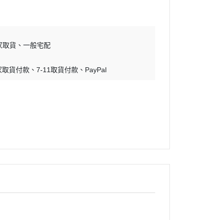
蝕刻片
舊化工具
情景表現、場景製作
家取貨
一般宅配
模型膠水
家取貨付款
7-11取貨付款
PayPal
其他工具