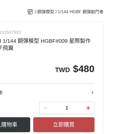
整備團隊套組
特殊/工程車種
水貼紙專區
figma可動系列
動物系列 四驅車
鋼彈模型
1/144 HGBF 鋼彈創鬥者
船艦類模型
斜口鉗
ACT MODE 系列
四驅車 零件 / 配件
熊
戰鬥機/飛行器
刀具
PLAMAX
102587893
戰鬥人員/裝備
銼刀
I 1/144 鋼彈模型 HGBF#009 星際製作
油漆筆/麥克筆/鋼彈麥克筆
子飛翼
噴筆/噴漆設備
ME
模型畫筆
$
480
TWD
鑷子
砂紙
噴罐 補土/保護漆
季
補土
空罐
模型改造零件/膠板
入購物車
立即購買
金屬改造套件