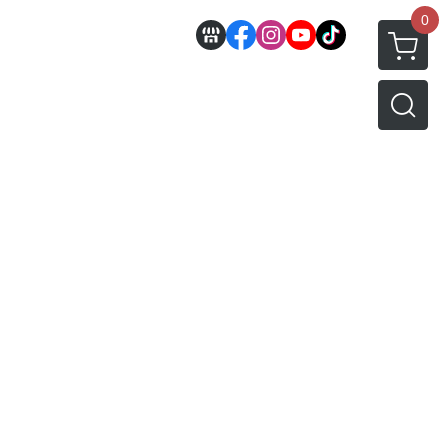
0
邊
好微笑 GoodSmile
田宮 TAMIYA
機車模型
軍事模型
模型工具分類
MODEROID 組裝模型
田宮汽車類
 3D列印相關
關於
密斯特喬模型製作報名
戰車/坦克
放大鏡工具
/ SEGA /
POP UP PARADE
田宮軍事模類
設備
模型課程介紹
軍用車輛
LED 發光組件 燈飾
黏土人 Nendoroid
田宮機車類