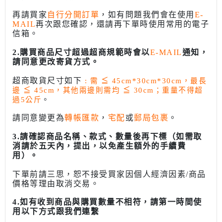
再請買家
自行分開訂單
，如有問題我們會在使用
E-
MAIL
再次跟您確認，還請再下單時使用常用的電子
信箱。
2.購買商品尺寸超過超商規範時會以
E-MAIL
通知，
請同意更改寄貨方式。
超商取貨尺寸如下
: 需
≦
45cm*30cm*30cm，最長
邊
≦
45cm，其他兩邊則需均
≦
30cm；重量不得超
過5公斤
。
請同意變更為
轉帳匯款
，
宅配
或
郵局包裹
。
3.請確認商品名稱、款式、數量後再下標（如需取
消請於五天內，提出，以免產生額外的手續費
用）。
下單前請三思，恕不接受買家因個人經濟因素/商品
價格等理由取消交易。
4.如有收到商品與購買數量不相符，請第一時間使
用以下方式跟我們連繫