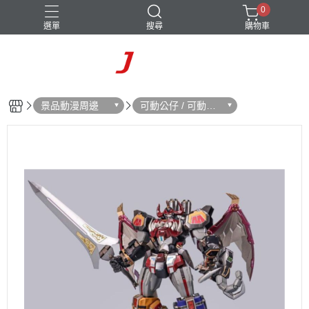
0
選單
搜尋
購物車
景品動漫周邊
可動公仔 / 可動玩
偶