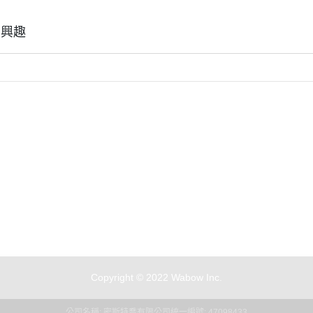
御電館 ODENKAN OB系列 基本
色系列
有興趣
御電館 ODENKAN TP系列 亮光
系列
御電館 ODENKAN TE系列 消光
系列
御電館 ODENKAN TM系列 金屬
色系列
御電館 ODENKAN TS系列 純色
全部商品
付款方式說明
現金積點規則
系列
們
訂單查詢
寄送方式說明
隱私權條款
御電館 ODENKAN SC系列 特殊
訂單相關說明
售後服務說明
噴漆
Copyright © 2022 Wabow Inc.
公司名稱: 密斯特喬有限公司
統一編號: 47098433