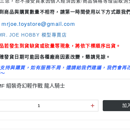
三思，恕不接受買家因個人經濟因素/商品價格等理由取消
3M 研磨海綿
ansformers
收到商品與購買數量不相符，請第一時間使用以下方式跟我
3M 遮蓋膠帶
.k 機甲系列
3M 防毒面具/口罩
mrjoe.toystore@gmail.com
GSI 郡氏 溶劑
R. JOE HOBBY 模型專賣店
GSI 郡氏 Mr.Color 硝基漆
商品若發生到貨缺貨或砍量等現象，將依下標順序出貨。
GSI 郡氏 Mr.Color H 系列 水性
正確發貨日期可能因各種廠商因素改變，懇請見諒。
漆
GSI 郡氏 Mr.Color N 系列 環保
支持與購買，如有服務不周，還請給我們建議，我們會再
～
水性漆
GSI 郡氏 Mr.Color SVC系列 軟
0MF 組裝奇幻輕作戰 龍人騎士
膠專用水性漆
GSI 郡氏 Mr.Color 噴罐
加
GSI 郡氏 Mr. Hobby 工具系列
御電館 ODENKAN 溶劑