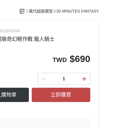
整備團隊套組
特殊/工程車種
水貼紙專區
figma可動系列
動物系列 四驅車
萬代組裝模型
30 MINUTES FANTASY
船艦類模型
斜口鉗
ACT MODE 系列
四驅車 零件 / 配件
熊
戰鬥機/飛行器
刀具
PLAMAX
102693594
戰鬥人員/裝備
銼刀
 組裝奇幻輕作戰 龍人騎士
油漆筆/麥克筆/鋼彈麥克筆
噴筆/噴漆設備
$
690
TWD
ME
模型畫筆
鑷子
砂紙
噴罐 補土/保護漆
入購物車
立即購買
補土
空罐
模型改造零件/膠板
金屬改造套件