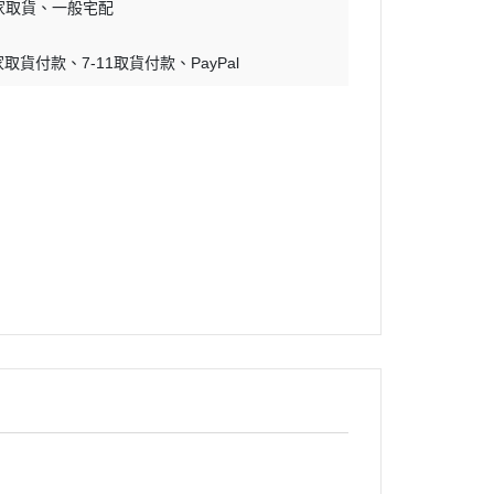
家取貨
一般宅配
蝕刻片
家取貨付款
7-11取貨付款
舊化工具
PayPal
情景表現、場景製作
模型膠水
其他工具