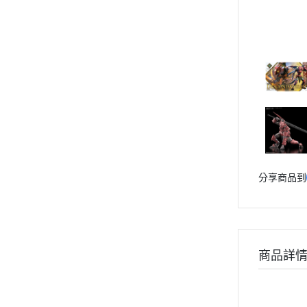
30 MINUTES SISTERS
Markings 遮噴片
1/144 創鬥者系列配件包
迪士尼卡通 
境界戰機
樹脂造型套件
1/48 MEGA SIZE
LOVE LIV
數碼寶貝
葉片/植物套件
海賊王/偉大的航道
1/60 PG
我的英雄
新世紀福音戰士 EVA
哈囉/迷你凱 吉祥物系列
精靈寶可
宇宙戰艦大和號
SD/BB戰士
數碼寶貝
櫻花大戰
BB戰士 LEGENDBB
魔物獵人Mon
驚爆危機
SD鋼彈世界 群英集 / 三國創傑
魔神英雄
組裝人偶類
傳
精靈寶可夢/神奇寶貝
魔動王
分享商品到
BB戰士 三國傳
LBX 紙箱戰機
Marvel
其他種類模型
BB戰士 SD戰國傳
DC宇宙 
萬代玩具/收藏
SDCS系列
無敵鐵金剛
商品詳
景品動漫周邊
EXSD EX-STANDARD
假面騎士 Ka
好微笑 GoodSmile
EX MODEL 系列
名偵探柯
田宮 TAMIYA