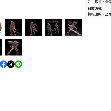
7-11取貨
全
WAVE 其他工具類
千值錬 系列
DISNEY
LBX 紙箱戰機
付款方式
WAVE 研磨工具
御模道 系列
轉帳匯款
全
E
其他種類模型
GodHand 神之手 研磨工具
THREE ZERO 系列
學院
GodHand 神之手 畫筆類
造型大師 竹谷隆之
夢 神奇寶貝
GodHand 神之手 尖嘴鉗/工作鉗
呂旻恩作品 GK系列
類
其他品牌組裝模型
sterHunter
GodHand 神之手 斜口鉗
其他科幻模型
傳
GodHand 神之手 鑽頭類
GodHand 神之手 其他工具類
 漫威 超級英雄
模型向上委員會
超級英雄
德國 MOLOTOW 工具
 大魔神 真蓋特 系列
情
INFINITY 噴筆/工具
men Rider
IWATA 岩田 工具系列
南
SPARMAX 噴漆設備