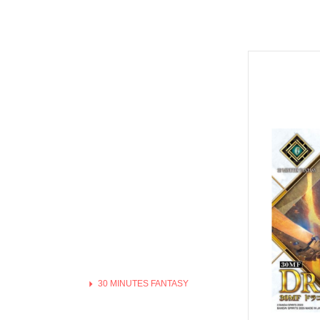
Hexa Gear 六角機牙
MODO 硝基漆/水性漆溶劑
Game Color 遊戲色彩
富士美 Fujimi 摩托車類
1/100 Hi-Resolution Model
福音戰士Eva
機戰傭兵 / 骨裝機兵 Frame Arms
MODO 水性漆
Mecha Color 機甲色
富士美 Fujimi 自由研究系列
1/100 鐵血的孤兒
火影忍者
首頁
/ 裝甲騎兵
MODO 硝基漆
Metal Color 金屬色彩
富士美 Fujimi 其他類
全部商品
1/144 RG
進擊的巨
機獸新世紀 洛伊德 ZOIDS
PANZER ACES 
預購新品
1/144 HGUC、HGCE、HGAC
機動戰士
勇者系列
鋼彈模型
PREMIUM COLOR
1/144 HG 鐵血的孤兒
刀劍神域
壽屋其他系列組裝模型
LEGO 樂高
Diorama Effects 佈
1/144 HG THE ORIGIN
Re:從零
MSG 武裝零件 武裝 改造配件
動畫分類
Weathering Effect
1/144 HGTB 雷霆宙域
鬼滅之刃
萬代組裝模型
Surface Primer 表
1/144 HGBF 鋼彈創鬥者
機動警察
Figure-rise standard
Auxiliary 輔助溶劑
1/144 HGBD 潛網大戰系列
關於我轉
ENTRY GRADE
Pigments 色粉
1/144 HG 潛網大戰RE:RISE
Fate 系列
星際大戰 STARWARS
Model Air 模型噴塗
七龍珠
1/144 HG SEED
蠟筆小新
超人力霸王
Liquid Gold 液態金
1/144 HG OO
通靈王 /
30 MINUTES FANTASY
AV水性漆套組
1/144 HG G之復興
哥吉拉、
30 MINUTES MISSIONS
HOBBY PAINT 噴罐
1/144 HG AGE
宮崎駿 吉