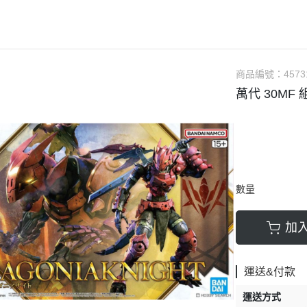
軟膠類 公仔 / 玩具
萬榮國際WJ 工具 / 漆料
MAD 蝕刻片
列印耗材樹脂
青島社軍事
GK、改造套件
車手人物/
ngelion
七龍珠
超合金魂系列
可動公仔 / 可動玩偶
彩
TAMIYA 田宮 工具耗材
MAD GK改造套件
青島社其他模型
海雅 HIYA
超人力霸王
S.H.Figuarts 可動
轉蛋 食玩 盒玩 盲盒
TAMIYA 田宮 溶劑
MAD 研磨膏系列
BE@RBRICK 庫柏力克
人
30 MINUTES FANTASY
S.H.MonsterArts 可動
動漫週邊收藏品
裝甲王牌色彩
TAMIYA 田宮 琺瑯漆
MAD 砂紙工具
商品編號：
4573
WAVE 模型套件
鋼彈
30 MINUTES MISSIONS
GUNDAM UNIVERSE
萬代 30MF
各款式拼圖
 高階色彩
TAMIYA 田宮 水性漆
MAD 服飾
造型村 VOLKS
30 MINUTES SISTERS
Figuarts mini 可動公仔
模型相關書籍
景效果
TAMIYA 田宮 硝基漆
鋼魂 水貼
孩之寶 HASBRO
開始的異世界生活
境界戰機
SMP 盒玩 組裝模型
s 風化效果漆
TAMIYA 田宮 噴罐
鋼魂 蝕刻片
風雷模型 / 風雷可動 FLA
數碼寶貝
戰隊玩具
面底漆
TAMIYA 田宮 PS 噴罐
NERON 工具系列
中動玩具 系列
海賊王/偉大的航道
萬代 運動育成手環 / 記憶卡
TAMIYA 田宮 TS 噴罐
HEDGEHOG 電子/焊接 工具
長谷川 HASEGAWA
數量
生變成史萊姆這檔事
新世紀福音戰士 EVA
NXEDGE STYLE
邊境模型 BORDER
多美 TAKARATOMY
宇宙戰艦大和號
聖鬥士聖衣神話
加
色彩
WAVE 膠板類
海洋堂 KAIYODO
櫻花大戰
KERORO魂
屬色
WAVE 膠條類
三花 TAKOM
 通靈童子
驚爆危機
運送&付款
WAVA 金屬棒類
山口式自在置物
金剛 怪獸宇宙
組裝人偶類
運送方式
WAVE 改造補品
MEDICOS 超像可動
卜力
精靈寶可夢/神奇寶貝