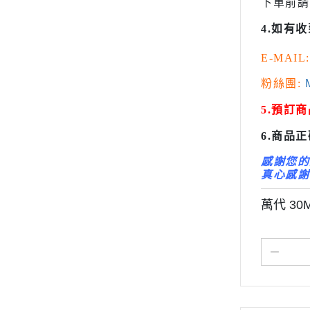
下單前請
大秘寶-媽見打
變形金剛 Tr
4.如有
AirBeast 水性漆系列
橫山宏 Ma
E-MAIL:
粉絲團:
M
5.預訂
6.商品
感謝您的
真心感謝
萬代 3