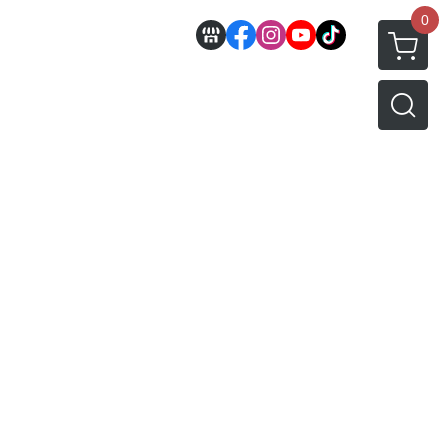
0
邊
好微笑 GoodSmile
田宮 TAMIYA
機車模型
軍事模型
模型工具分類
MODEROID 組裝模型
田宮汽車類
 3D列印相關
關於
密斯特喬模型製作報名
戰車/坦克
放大鏡工具
/ SEGA /
POP UP PARADE
田宮軍事模類
設備
模型課程介紹
軍用車輛
LED 發光組件 燈飾
黏土人 Nendoroid
田宮機車類