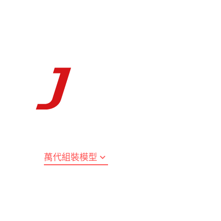
動畫分類
萬代組裝模型
萬代玩具/收藏
景品動漫周
萬屋 MEGAHOUSE
青島社 AOSHIMA
其他品牌
汽
MILY 間諜家家酒
Figure-rise standard
METAL BUILD
PVC、公仔、景品
llejo
品牌工具漆料
MADWORKS專區
Phrozen
AHOUSE 預購新品
青島社汽車
CCSTOYS 可動完成品
汽車/跑車
ENTRY GRADE
METAL ROBOT魂
景品 BANPRESTO 
AirBeast 水性漆系列
FURYU
彩
萬代 BANDAI SPIRITS 工具
MAD 刻線刀具
列印相關機器
AHOUSE 現貨商品
青島社機車
X-PLUS 系列
機車
王 ONEPIECE
星際大戰 STARWARS
ROBOT魂