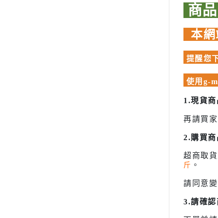
模型專用地台（Action Base)
聖衣神話
商
壽屋 Katobukiya
懷舊老模
洛伊德ZOI
富士美 FUJIMI
本網
限定版套件
初音未來
百萬屋 MEGAHOUSE
BUILDERS PARTS 製作家零件
青島社 AOSHIMA
頭文字D
提醒您下
HD
其他品牌
裝甲騎兵
汽機車模型
使用g-
攻殼機動
軍事模型
五星物語
1.現貨
模型工具分類
JOJO的
再請買家
摩多 MODO 工具漆料
閃電霹靂
2.購買
西班牙 Acrylicos Vallejo
超級機器
品牌工具漆料
超商取
超人力霸王 
斤
。
MADWORKS專區
超時空要
Phrozen 3D列印相關
請同意變
星際大戰 S
關於
3.請確
密斯特喬模型製作報名
櫻花大戰