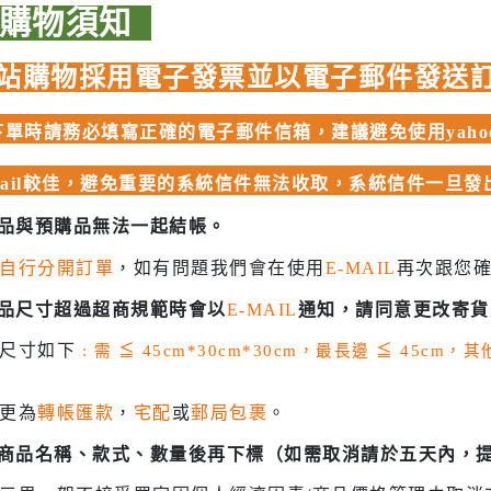
 聖鬥士星矢
品購物須知
HIQPARTS 工具/材料
DS
HOBBY BASE 工具/零件 系列
站購物採用電子發票並以電子郵件發送
TSUNODA 角田 斜口鉗
單時請務必填寫正確的電子郵件信箱，建議避免使用yahoo、
TSUNODA 角田 工具鉗
USTAR 優速達
mail較佳，避免重要的系統信件無法收取，系統信件一旦
隊
MASTER TOOLS 銅棒
商品與預購品無法一起結帳。
MASTER TOOLS 其他工具
奇妙冒險
自行分開訂單
，如有問題我們會在使用
E-MAIL
再次跟您
蓋亞 GAIA 工具
車
商品尺寸超過超商規範時會以
E-MAIL
通知，請同意更改寄貨
蓋亞 GAIA 模型漆
人大戰
貨尺寸如下
: 需
≦
45cm*30cm*30cm，最長邊
≦
45cm，
E7 硝基漆
Ultraman
E7 溶劑
塞
更為
轉帳匯款
，
宅配
或
郵局包裹
。
長谷川 HASEGAWA 工具
TAR WARS
認商品名稱、款式、數量後再下標（如需取消請於五天內，
GIC 虎爪工具系列