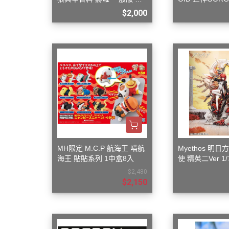
裝模型
ardian 組裝模
$2,000
MH限定 M.C.P 航海王 喵航
Myethos 明
海王 貼貼系列 1中盒8入
使 精英二Ver 1
$2,480
$2,150