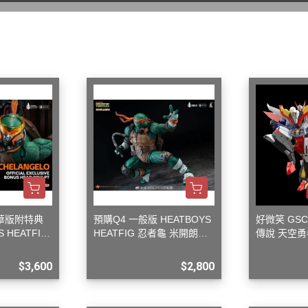
WAVE 其他工具類
千值錬 系列
DISNEY
LBX 紙箱戰機
WAVE 研磨工具
御模道 系列
E
其他種類模型
GodHand 神之手 研磨工具
THREE ZERO 系列
學院
GodHand 神之手 畫筆類
造型大師 竹谷隆之
夢 神奇寶貝
GodHand 神之手 尖嘴鉗/工作鉗
呂旻恩作品 GK系列
類
其他品牌組裝模型
sterHunter
GodHand 神之手 斜口鉗
其他科幻模型
傳
GodHand 神之手 鑽頭類
GodHand 神之手 其他工具類
 漫威 超級英雄
模型向上委員會
豪華版附特典
預購Q4 一般版 HEATBOYS
好微笑 GSC
超級英雄
 HEATFIG
HEATFIG 忍者龜 米開朗基
傳說 天空勇
德國 MOLOTOW 工具
 大魔神 真蓋特 系列
 1/9
羅 1/9
馬戰士
INFINITY 噴筆/工具
$3,600
$2,800
men Rider
IWATA 岩田 工具系列
南
SPARMAX 噴漆設備