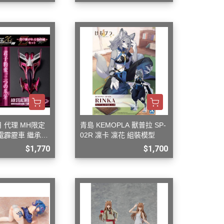
月 代理 MH限定
青島 KEMOPLA 獸普拉 SP-
閃電霹靂車 繼承之
02R 凜卡 凜花 組裝模型
-6 Z-7 套組
$1,770
$1,700