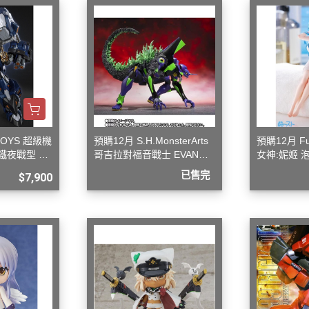
 聖鬥士星矢
HIQPARTS 工具/材料
DS
HOBBY BASE 工具/零件 系列
TSUNODA 角田 斜口鉗
TSUNODA 角田 工具鉗
USTAR 優速達
隊
MASTER TOOLS 銅棒
TOYS 超級機
預購12月 S.H.MonsterArts
預購12月 F
鐵夜戰型 合
哥吉拉對福音戰士 EVANGE
女神:妮姬 
MASTER TOOLS 其他工具
奇妙冒險
LION 初號機 G覺醒形態
吊帶洋裝ver
已售完
$7,900
蓋亞 GAIA 工具
車
蓋亞 GAIA 模型漆
人大戰
E7 硝基漆
Ultraman
E7 溶劑
塞
長谷川 HASEGAWA 工具
TAR WARS
GIC 虎爪工具系列