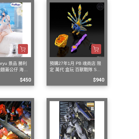
uryu 景品 勝利
預購27年1月 PB 魂商店 限
泡麵蓋公仔 海倫
定 萬代 盒玩 百獸戰隊 SMP
.(附特典)
牙吠孔雀王 & 牙吠眼鏡蛇
$450
$940