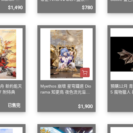
型
雅 First Engage Ver. 組裝
$1,490
$780
日方舟 新約能天
Myethos 崩壞 星穹鐵道 Dio
預購12月 青島
/7 附特典
rama 知更鳥 夜色流光溢彩V
5 魔物獵人
er
組裝模型
已售完
$1,900