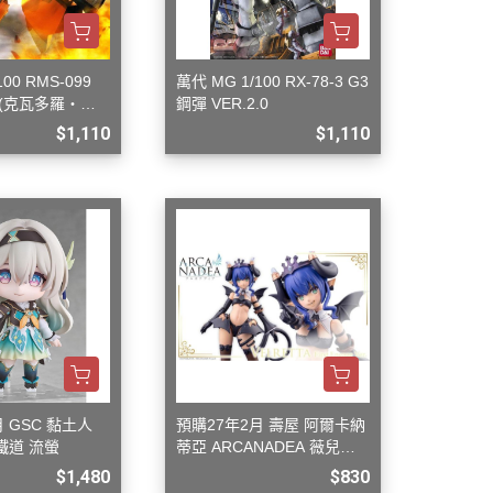
00 RMS-099
萬代 MG 1/100 RX-78-3 G3
(克瓦多羅・巴
鋼彈 VER.2.0
$1,110
$1,110
 GSC 黏土人
預購27年2月 壽屋 阿爾卡納
鐵道 流螢
蒂亞 ARCANADEA 薇兒蕾
特 First Engage Ver. 組裝
$1,480
$830