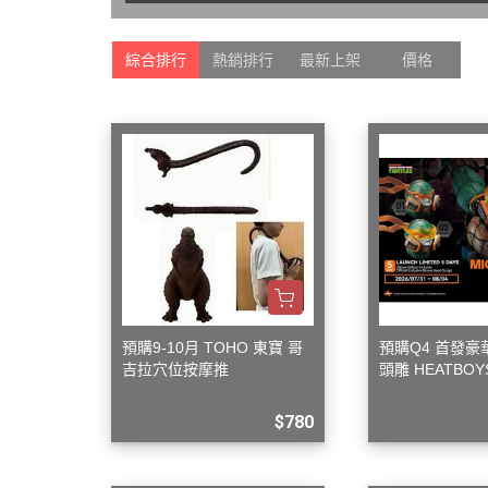
Markings 遮噴片
1/144 創鬥者系列配件包
迪士尼卡通 
樹脂造型套件
綜合排行
熱銷排行
最新上架
價格
1/48 MEGA SIZE
LOVE LIV
葉片/植物套件
1/60 PG
我的英雄
哈囉/迷你凱 吉祥物系列
精靈寶可
SD/BB戰士
數碼寶貝
BB戰士 LEGENDBB
魔物獵人Mon
SD鋼彈世界 群英集 / 三國創傑
魔神英雄
傳
魔動王
BB戰士 三國傳
Marvel
BB戰士 SD戰國傳
預購9-10月 TOHO 東寶 哥
預購Q4 首發
DC宇宙 
吉拉穴位按摩推
頭雕 HEATBOYS
SDCS系列
無敵鐵金剛
忍者龜 米開朗基羅
EXSD EX-STANDARD
$780
假面騎士 Ka
EX MODEL 系列
名偵探柯