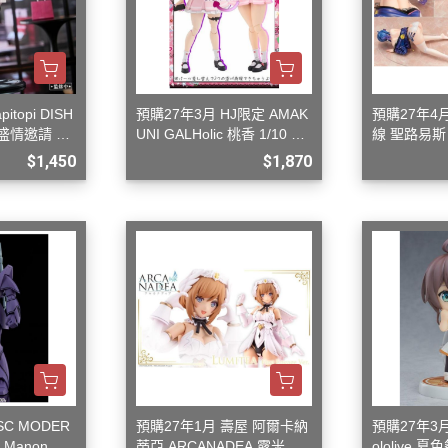
topi DISH
預購27年3月 HJ限定 AMAK
預購27年4月
 盛情邀請 1/
UNI GALHolic 桃香 1/10 組
線 聖路易斯 
裝模型
6 G0827
$1,450
$1,870
SC MODER
預購27年1月 壽屋 阿爾卡納
預購27年3月
Manon Gu
蒂亞 ARCANADEA 露米蒂
ololive 