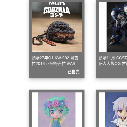
模型專用地台（Action Base)
聖衣神話
懷舊老模
洛伊德ZOI
限定版套件
初音未來
BUILDERS PARTS 製作家零件
頭文字D
HD
裝甲騎兵
攻殼機動
預購27年Q1 KW-002 哥吉
預購11月 CCS
五星物語
拉2016 正宗哥吉拉 iPASS
器人大戰OG 古
JOJO的
一卡通
金可動完成品
已售完
閃電霹靂
超級機器
超人力霸王 
超時空要
星際大戰 S
櫻花大戰