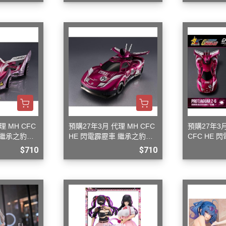
御電館 ODENKAN OB系列 基本
色系列
御電館 ODENKAN TP系列 亮光
系列
御電館 ODENKAN TE系列 消光
系列
御電館 ODENKAN TM系列 金屬
色系列
御電館 ODENKAN TS系列 純色
理 MH CFC
預購27年3月 代理 MH CFC
預購27年3
系列
 繼承之豹魂
HE 閃電霹靂車 繼承之豹魂
CFC HE 
美洲豹 Z-6
豹魂 美洲豹 Z
$710
$710
御電館 ODENKAN SC系列 特殊
噴漆