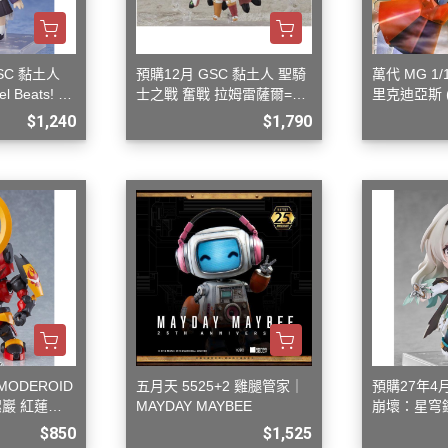
3M 研磨海綿
ansformers
3M 遮蓋膠帶
.k 機甲系列
SC 黏土人
預購12月 GSC 黏土人 聖騎
萬代 MG 1/1
3M 防毒面具/口罩
 Beats! 立
士之戰 奮戰 拉姆雷薩爾=瓦
里克迪亞斯 
GSI 郡氏 溶劑
倫泰
吉納機)
$1,240
$1,790
GSI 郡氏 Mr.Color 硝基漆
GSI 郡氏 Mr.Color H 系列 水性
漆
GSI 郡氏 Mr.Color N 系列 環保
水性漆
GSI 郡氏 Mr.Color SVC系列 軟
膠專用水性漆
GSI 郡氏 Mr.Color 噴罐
GSI 郡氏 Mr. Hobby 工具系列
MODEROID
五月天 5525+2 雞腿管家｜
預購27年4月
巖 紅蓮螺
MAYDAY MAYBEE
崩壞：星穹
御電館 ODENKAN 溶劑
型
$850
$1,525