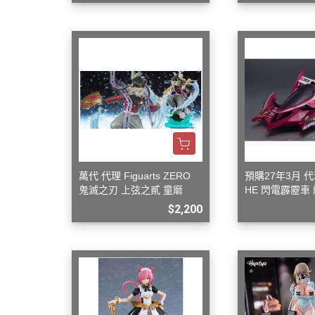
萬代 代理 Figuarts ZERO
預購27年3月 代
鬼滅之刃 上弦之貳 童磨
HE 閃電霹靂車
美洲豹 Z-7
$2,200