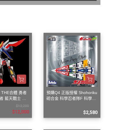
蝕刻片
舊化工具
情景表現、場景製作
模型膠水
其他工具
 THE合體 勇者
預購Q4 正版授權 Shohoriku
者 藍天戰士 飛
砌合金 科學忍者隊F 科學小
飛俠 旋風斯巴達
$13,200
$12,000
$2,580