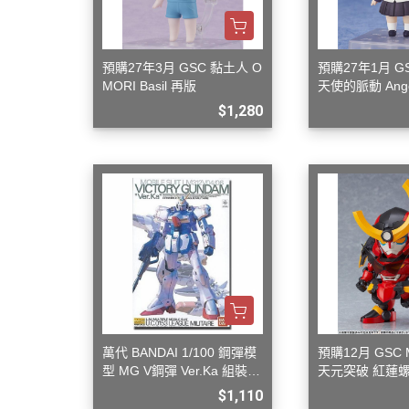
變形金剛 Tr
橫山宏 Ma
預購27年3月 GSC 黏土人 O
預購27年1月 G
MORI Basil 再版
天使的脈動 Angel
華奏 再版
$1,280
萬代 BANDAI 1/100 鋼彈模
預購12月 GSC 
型 MG V鋼彈 Ver.Ka 組裝模
天元突破 紅蓮螺
型
巖 再版 組裝模
$1,110