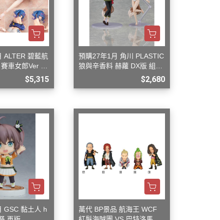
 ALTER 碧藍航
預購27年1月 角川 PLASTIC
賽車女郎Ver 1/
狼與辛香料 赫蘿 DX版 組裝
模型
$5,315
$2,680
 GSC 黏土人 h
萬代 BP景品 航海王 WCF
夏色祭 再版
紅髮海賊團 VS 巴特洛馬 一