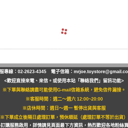
軟膠類 公仔 / 玩具
萬榮國際WJ 工具 / 漆料
MAD 蝕刻片
列印耗材樹脂
青島社軍事
GK、改造套件
車手人物/
ngelion
七龍珠
超合金魂系列
可動公仔 / 可動玩偶
彩
TAMIYA 田宮 工具耗材
MAD GK改造套件
青島社其他模型
海雅 HIYA
超人力霸王
S.H.Figuarts 可動
轉蛋 食玩 盒玩 盲盒
TAMIYA 田宮 溶劑
MAD 研磨膏系列
BE@RBRICK 庫柏力克
人
30 MINUTES FANTASY
S.H.MonsterArts 可動
動漫週邊收藏品
裝甲王牌色彩
TAMIYA 田宮 琺瑯漆
MAD 砂紙工具
WAVE 模型套件
鋼彈
30 MINUTES MISSIONS
GUNDAM UNIVERSE
各款式拼圖
 高階色彩
TAMIYA 田宮 水性漆
MAD 服飾
造型村 VOLKS
30 MINUTES SISTERS
Figuarts mini 可動公仔
模型相關書籍
景效果
TAMIYA 田宮 硝基漆
鋼魂 水貼
孩之寶 HASBRO
開始的異世界生活
境界戰機
SMP 盒玩 組裝模型
s 風化效果漆
TAMIYA 田宮 噴罐
鋼魂 蝕刻片
風雷模型 / 風雷可動 FLA
數碼寶貝
戰隊玩具
面底漆
TAMIYA 田宮 PS 噴罐
NERON 工具系列
中動玩具 系列
海賊王/偉大的航道
萬代 運動育成手環 / 記憶卡
服專線：02-2623-4345 電子信箱：
mrjoe.toystore@gmail.c
TAMIYA 田宮 TS 噴罐
HEDGEHOG 電子/焊接 工具
長谷川 HASEGAWA
生變成史萊姆這檔事
新世紀福音戰士 EVA
NXEDGE STYLE
<歡迎直接來電、來信。或使用本站「聯絡我們」留訊功能>
邊境模型 BORDER
多美 TAKARATOMY
宇宙戰艦大和號
聖鬥士聖衣神話
※下單與聯絡請盡可能使用G-mail信箱系統，避免信件漏接。
色彩
WAVE 膠板類
海洋堂 KAIYODO
櫻花大戰
KERORO魂
※客服時間：週二～週六 12:00~20:00
屬色
WAVE 膠條類
三花 TAKOM
 通靈童子
驚爆危機
※店休時間：週日～週一 暫停出貨與客服
WAVA 金屬棒類
山口式自在置物
金剛 怪獸宇宙
組裝人偶類
※下單成立後隔日處理訂單，預休順延（處理訂單不等於出貨）
WAVE 改造補品
外訂購服務啟用，詳情請見頁面最下方資訊，熱烈歡迎各地粉絲買家
MEDICOS 超像可動
卜力
精靈寶可夢/神奇寶貝