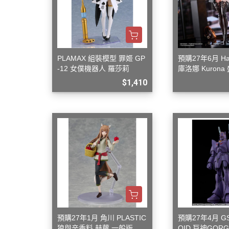
PLAMAX 組裝模型 罪姬 GP
預購27年6月 Hapi
-12 女僕機器人 羅莎莉
庫洛娜 Kurona
6
$1,410
預購27年1月 角川 PLASTIC
預購27年4月 G
狼與辛香料 赫蘿 一般版 組
OID 巨神GORG 