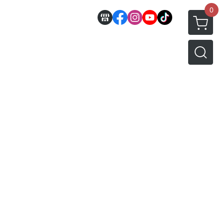
0
邊
好微笑 GoodSmile
田宮 TAMIYA
機車模型
軍事模型
模型工具分類
MODEROID 組裝模型
田宮汽車類
 3D列印相關
關於
密斯特喬模型製作報名
戰車/坦克
放大鏡工具
/ SEGA /
POP UP PARADE
田宮軍事模類
設備
模型課程介紹
軍用車輛
LED 發光組件 燈飾
黏土人 Nendoroid
田宮機車類