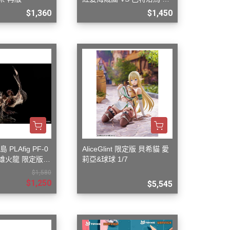
套五款+一隨機
$1,360
$1,450
 PLAfig PF-0
AliceGlint 限定版 貝希貓 愛
 雄火龍 限定版
莉亞&球球 1/7
$1,580
$1,250
$5,545