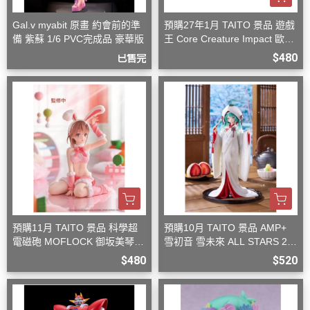
Gal.v myabit 原畫 約會前的準
預購27年1月 TAITO 景品 遊戲
備 紫蘇 1/6 PVC完成品 豪華版
王 Core Creature Impact 歐西
里斯的天空龍
$480
已售完
預購11月 TAITO 景品 科學超
預購10月 TAITO 景品 AMP+
電磁砲 MOFLOCK 御坂美琴
雪初音 雪未來 ALL STARS 20
毛絨兔女郎裝
13版 白無垢
$480
$520