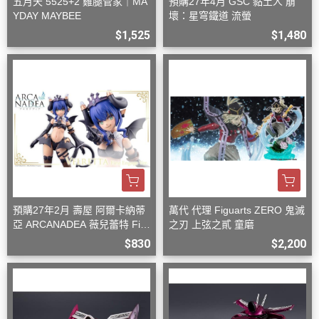
五月天 5525+2 雞腿管家｜MA
預購27年4月 GSC 黏土人 崩
YDAY MAYBEE
壞：星穹鐵道 流螢
$1,525
$1,480
預購27年2月 壽屋 阿爾卡納蒂
萬代 代理 Figuarts ZERO 鬼滅
亞 ARCANADEA 薇兒蕾特 Firs
之刃 上弦之貳 童磨
t Engage Ver. 組裝
$830
$2,200