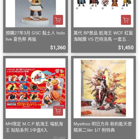
預購27年3月 GSC 黏土人 holo
萬代 BP景品 航海王 WCF 紅髮
live 夏色祭 再版
海賊團 VS 巴特洛馬 一套五款
+一隨機
$1,360
$1,450
MH限定 M.C.P 航海王 喵航海
Myethos 明日方舟 新約能天使
王 貼貼系列 1中盒8入
精英二Ver 1/7 附特典
$2,480