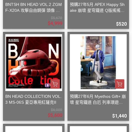
BNTSH BN HEAD VOL.2 ZGM
預購27年5月 APEX Happy Sh
F-X20A 攻擊自由鋼彈 頭像 53
ake 崩壞 星穹鐵道 Q版搖搖樂
x59x32cm
波提歐
$5,670
$4,999
$520
BN HEAD COLLECTION VOL.
預購27年6月 Myethos Gift+ 崩
3 MS-06S 夏亞專用紅薩克II
壞 星穹鐵道 白厄 列車環遊記V
er 1/8
$6,000
$5,600
$1,440