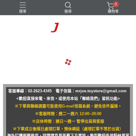
0
選單
搜尋
購物車
navigate_before
navigate_next
客服專線：02-2623-4345 電子信箱：
mrjoe.toystore@gmail.com
<歡迎直接來電、來信。或使用本站「聯絡我們」留訊功能>
※下單與聯絡請盡可能使用G-mail信箱系統，避免信件漏接。
※客服時間：週二～週六 12:00~20:00
※店休時間：週日～週一 暫停出貨與客服
※下單成立後隔日處理訂單，預休順延（處理訂單不等於出貨）
海外訂購服務啟用，詳情請見頁面最下方資訊，熱烈歡迎各地粉絲買家