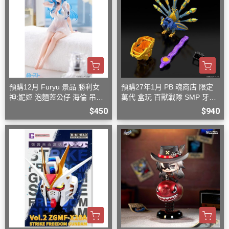
預購12月 Furyu 景品 勝利女
預購27年1月 PB 魂商店 限定
神:妮姬 泡麵蓋公仔 海倫 吊帶
萬代 盒玩 百獸戰隊 SMP 牙吠
洋裝ver.(附特典)
孔雀王 & 牙吠眼鏡蛇
$450
$940