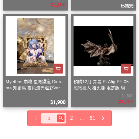
$2,150
已售完
Myethos 崩壞 星穹鐵道 Diora
預購12月 青島 PLAfig PF-05
ma 知更鳥 夜色流光溢彩Ver
魔物獵人 雄火龍 限定版 組裝
模型
$1,580
$1,250
$1,900
2
...
61