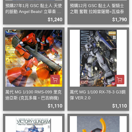
預購27年1月 GSC 黏土人 天使
預購12月 GSC 黏土人 聖騎士
的脈動 Angel Beats! 立華奏 再
之戰 奮戰 拉姆雷薩爾=瓦倫泰
版
$1,240
$1,790
萬代 MG 1/100 RMS-099 里克
萬代 MG 1/100 RX-78-3 G3鋼
迪亞斯 (克瓦多羅・巴吉納機)
彈 VER.2.0
$1,110
$1,110