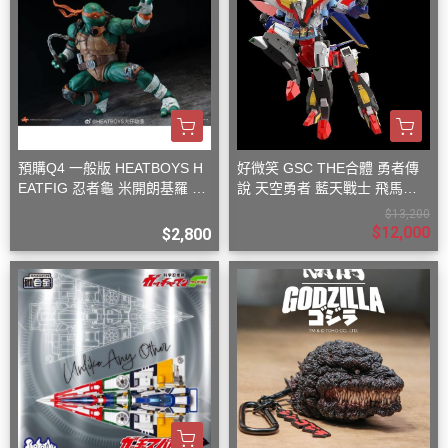
預購Q4 一般版 HEATBOYS H
好微笑 GSC THE合體 勇者傳
EATFIG 忍者龜 米開朗基羅 1/
說 天空勇者 藍天戰士 飛馬戰
9
士
$13,200
$12,000
$2,800