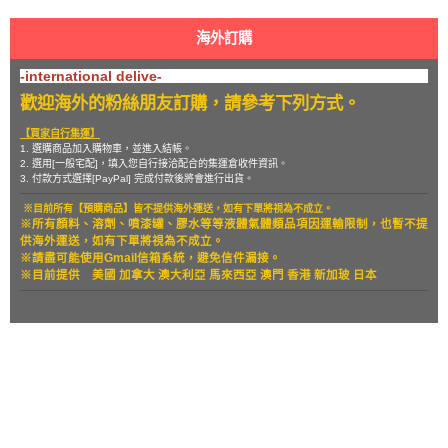
海外訂購
-international delive-
歡迎海外的粉絲朋友訂購，請參考下列方式。
【買家自行集運】
1. 選購商品加入購物車，並進入結帳。
2. 選用[一般宅配]，填入您自行接洽配合的集運倉收件資訊。
3. 付款方式選擇[PayPal] 完成付款後將會進行出貨。
※目前所有【預購商品】皆不提供海外運送，如有下單將視為不成立。
※所有顏料、溶劑、噴漆罐、膠水等等液體氣體類品項因運輸限制，也暫
不提
供海外運送，如有下單將視為不成立。
※請盡可能使用Gmail信箱系統，避免信件漏接。
※目前提供
美國 加拿大 澳大利亞 馬來西亞 澳門 香港 新加玻 日本
關於
全部商品