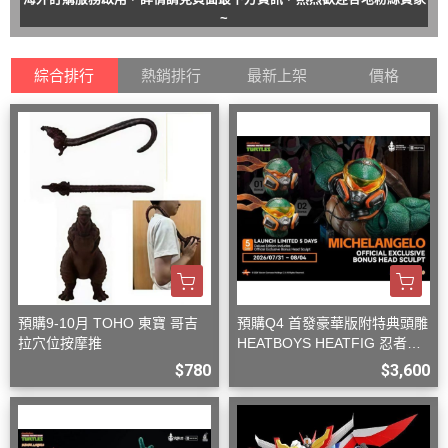
~
綜合排行
熱銷排行
最新上架
價格
預購9-10月 TOHO 東寶 哥吉
預購Q4 首發豪華版附特典頭雕
拉穴位按摩推
HEATBOYS HEATFIG 忍者龜
米開朗基羅 1/9
$780
$3,600