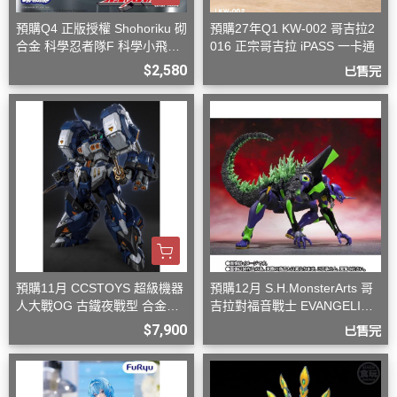
預購Q4 正版授權 Shohoriku 砌
預購27年Q1 KW-002 哥吉拉2
合金 科學忍者隊F 科學小飛俠
016 正宗哥吉拉 iPASS 一卡通
旋風斯巴達
$2,580
已售完
預購11月 CCSTOYS 超級機器
預購12月 S.H.MonsterArts 哥
人大戰OG 古鐵夜戰型 合金可
吉拉對福音戰士 EVANGELION
動完成品
初號機 G覺醒形態
$7,900
已售完