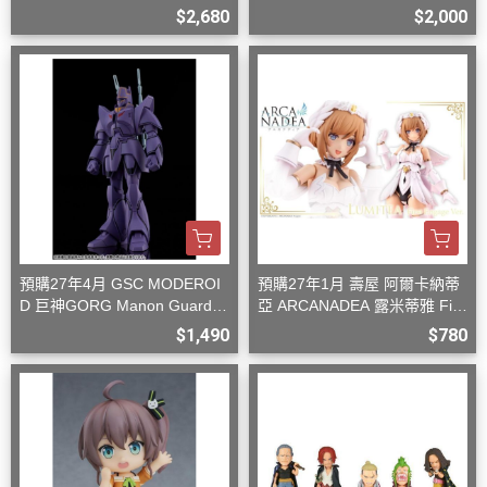
型
$2,680
$2,000
預購27年4月 GSC MODEROI
預購27年1月 壽屋 阿爾卡納蒂
D 巨神GORG Manon Guardia
亞 ARCANADEA 露米蒂雅 Firs
n 組裝模型
t Engage Ver. 組裝
$1,490
$780