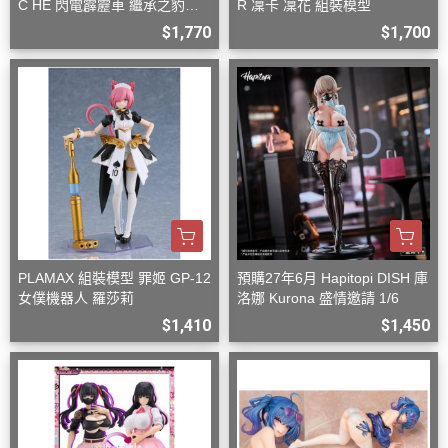
C HE 閃電霹靂車 繼承之豹魂
R 凜卡 凜花 組裝模型
美洲豹 Z-6 Z-7 套組
$1,770
$1,700
PLAMAX 組裝模型 罪姬 GP-12
預購27年6月 Hapitopi DISH 庫
女僕機器人 羅莎莉
洛娜 Kurona 盛情邀請 1/6
$1,410
$1,450