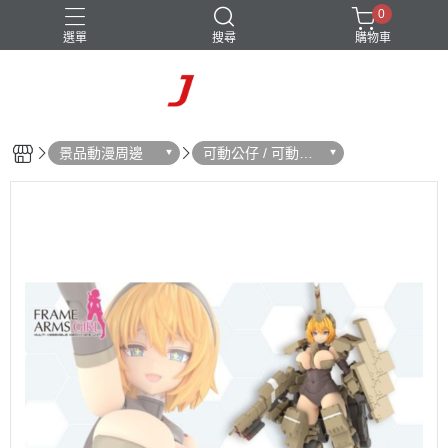
0
選單
搜尋
購物車
景品動漫周邊
可動公仔 / 可動玩
偶