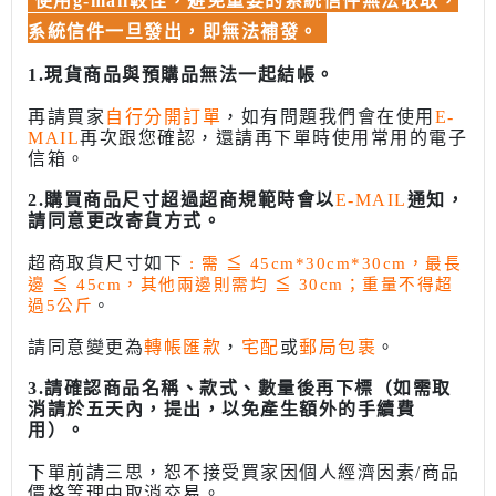
使用g-mail較佳，避免重要的系統信件無法收取，
系統信件一旦發出，即無法補發。
1.現貨商品與預購品無法一起結帳。
再請買家
自行分開訂單
，如有問題我們會在使用
E-
MAIL
再次跟您確認，還請再下單時使用常用的電子
信箱。
2.購買商品尺寸超過超商規範時會以
E-MAIL
通知，
請同意更改寄貨方式。
超商取貨尺寸如下
: 需
≦
45cm*30cm*30cm，最長
邊
≦
45cm，其他兩邊則需均
≦
30cm；重量不得超
過5公斤
。
請同意變更為
轉帳匯款
，
宅配
或
郵局包裹
。
3.請確認商品名稱、款式、數量後再下標（如需取
消請於五天內，提出，以免產生額外的手續費
用）。
下單前請三思，恕不接受買家因個人經濟因素/商品
價格等理由取消交易。