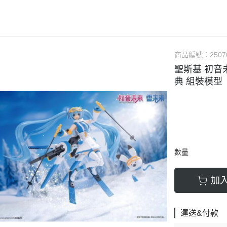
軟膠類 公仔 / 玩具
萬榮國際WJ 工具 / 漆料
MAD 蝕刻片
列印耗材樹脂
青島社軍事
GK、改造套件
車手人物/
ngelion
七龍珠
超合金魂系列
可動公仔 / 可動玩偶
彩
TAMIYA 田宮 工具耗材
MAD GK改造套件
青島社其他模型
海雅 HIYA
超人力霸王
S.H.Figuarts 可動
轉蛋 食玩 盒玩 盲盒
TAMIYA 田宮 溶劑
MAD 研磨膏系列
BE@RBRICK 庫柏力克
人
30 MINUTES FANTASY
S.H.MonsterArts 可動
動漫週邊收藏品
裝甲王牌色彩
TAMIYA 田宮 琺瑯漆
MAD 砂紙工具
商品編號：
2507
WAVE 模型套件
鋼彈
30 MINUTES MISSIONS
GUNDAM UNIVERSE
聖斯基 初音
各款式拼圖
 高階色彩
TAMIYA 田宮 水性漆
MAD 服飾
造型村 VOLKS
30 MINUTES SISTERS
Figuarts mini 可動公仔
典 組裝模型
模型相關書籍
景效果
TAMIYA 田宮 硝基漆
鋼魂 水貼
孩之寶 HASBRO
開始的異世界生活
境界戰機
SMP 盒玩 組裝模型
s 風化效果漆
TAMIYA 田宮 噴罐
鋼魂 蝕刻片
風雷模型 / 風雷可動 FLA
數碼寶貝
戰隊玩具
面底漆
TAMIYA 田宮 PS 噴罐
NERON 工具系列
中動玩具 系列
海賊王/偉大的航道
萬代 運動育成手環 / 記憶卡
TAMIYA 田宮 TS 噴罐
HEDGEHOG 電子/焊接 工具
長谷川 HASEGAWA
生變成史萊姆這檔事
新世紀福音戰士 EVA
NXEDGE STYLE
數量
邊境模型 BORDER
多美 TAKARATOMY
宇宙戰艦大和號
聖鬥士聖衣神話
色彩
WAVE 膠板類
海洋堂 KAIYODO
櫻花大戰
KERORO魂
加
屬色
WAVE 膠條類
三花 TAKOM
 通靈童子
驚爆危機
WAVA 金屬棒類
山口式自在置物
金剛 怪獸宇宙
組裝人偶類
運送&付款
WAVE 改造補品
MEDICOS 超像可動
卜力
精靈寶可夢/神奇寶貝