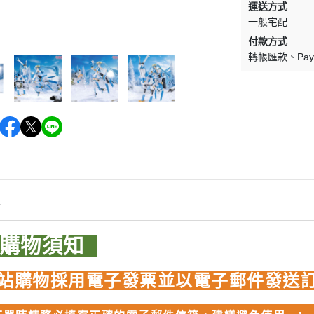
運送方式
WAVE 其他工具類
千值錬 系列
DISNEY
LBX 紙箱戰機
一般宅配
WAVE 研磨工具
御模道 系列
付款方式
E
其他種類模型
轉帳匯款
Pay
GodHand 神之手 研磨工具
THREE ZERO 系列
學院
GodHand 神之手 畫筆類
造型大師 竹谷隆之
夢 神奇寶貝
GodHand 神之手 尖嘴鉗/工作鉗
呂旻恩作品 GK系列
類
其他品牌組裝模型
sterHunter
GodHand 神之手 斜口鉗
其他科幻模型
傳
GodHand 神之手 鑽頭類
GodHand 神之手 其他工具類
 漫威 超級英雄
情
模型向上委員會
超級英雄
品購物須知
德國 MOLOTOW 工具
 大魔神 真蓋特 系列
INFINITY 噴筆/工具
men Rider
站購物採用電子發票並以電子郵件發送
IWATA 岩田 工具系列
南
SPARMAX 噴漆設備