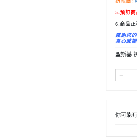
粉絲團:
M
超人力霸王 Ultraman
變形金剛 Tr
超時空要塞
5.預訂
橫山宏 Ma
星際大戰 STAR WARS
6.商品
櫻花大戰
感謝您的
變形金剛 Transformers
真心感謝
橫山宏 Ma.k 機甲系列
萬代組裝模型
聖斯基 
萬代玩具/收藏
景品動漫周邊
好微笑 GoodSmile
田宮 TAMIYA
壽屋 Katobukiya
富士美 FUJIMI
你可能
百萬屋 MEGAHOUSE
青島社 AOSHIMA
其他品牌