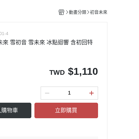
整備團隊套組
特殊/工程車種
水貼紙專區
figma可動系列
動物系列 四驅車
動畫分類
初音未來
船艦類模型
斜口鉗
ACT MODE 系列
四驅車 零件 / 配件
熊
戰鬥機/飛行器
刀具
PLAMAX
01-4
戰鬥人員/裝備
銼刀
未來 雪初音 雪未來 冰點迴響 含初回特
油漆筆/麥克筆/鋼彈麥克筆
噴筆/噴漆設備
ME
模型畫筆
$
1,110
TWD
鑷子
砂紙
噴罐 補土/保護漆
補土
入購物車
立即購買
空罐
模型改造零件/膠板
金屬改造套件