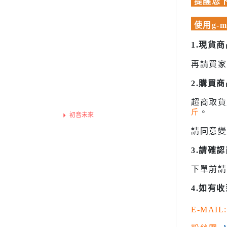
模型專用地台（Action Base)
提醒您下
魔動王
聖衣神話
Marvel 漫威 超級英雄
懷舊老模
洛伊德ZOI
使用g-
DC宇宙 超級英雄
限定版套件
初音未來
無敵鐵金剛 大魔神 真蓋特 系列
1.現貨
BUILDERS PARTS 製作家零件
頭文字D
假面騎士 Kamen Rider
再請買家
HD
裝甲騎兵
名偵探柯南
2.購買
聖衣神話 聖鬥士星矢
攻殼機動
洛伊德ZOIDS
超商取
五星物語
斤
。
初音未來
JOJO的
頭文字D
請同意變
閃電霹靂
裝甲騎兵
3.請確
超級機器
攻殼機動隊
下單前請
超人力霸王 
五星物語
JOJO的奇妙冒險
4.如有
超時空要
閃電霹靂車
星際大戰 S
E-MAIL:
超級機器人大戰
櫻花大戰