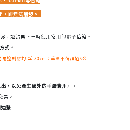
hotmail等信箱
發出，即無法補發。
確認，還請再下單時使用常用的電子信箱。
方式。
其他兩邊則需均
≦
30cm；重量不得超過5公
提出，以免產生額外的手續費用）。
交易。
們連繫