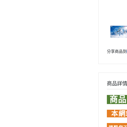
Re:從零開始的異世界生活
Markings 遮噴片
1/144 創鬥者系列配件包
迪士尼卡通 
鬼滅之刃
樹脂造型套件
機動警察
1/48 MEGA SIZE
LOVE LIV
葉片/植物套件
關於我轉生變成史萊姆這檔事
1/60 PG
我的英雄
Fate 系列
哈囉/迷你凱 吉祥物系列
精靈寶可
蠟筆小新
SD/BB戰士
數碼寶貝
通靈王 / 通靈童子
分享商品到
BB戰士 LEGENDBB
魔物獵人Mon
哥吉拉、金剛 怪獸宇宙
SD鋼彈世界 群英集 / 三國創傑
魔神英雄
宮崎駿 吉卜力
傳
迪士尼卡通 DISNEY
魔動王
LOVE LIVE
BB戰士 三國傳
Marvel
商品詳
我的英雄學院
BB戰士 SD戰國傳
DC宇宙 
精靈寶可夢 神奇寶貝
商
SDCS系列
無敵鐵金剛
數碼寶貝
EXSD EX-STANDARD
假面騎士 Ka
魔物獵人MonsterHunter
本網
EX MODEL 系列
名偵探柯
魔神英雄傳