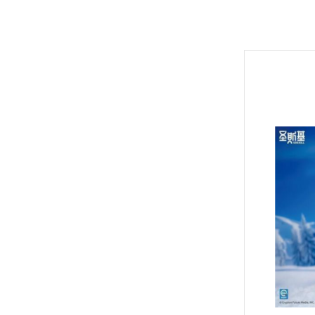
Hexa Gear 六角機牙
MODO 硝基漆/水性漆溶劑
Game Color 遊戲色彩
富士美 Fujimi 摩托車類
1/100 Hi-Resolution Model
福音戰士Eva
機戰傭兵 / 骨裝機兵 Frame Arms
MODO 水性漆
Mecha Color 機甲色
富士美 Fujimi 自由研究系列
1/100 鐵血的孤兒
火影忍者
首頁
/ 裝甲騎兵
MODO 硝基漆
Metal Color 金屬色彩
富士美 Fujimi 其他類
全部商品
1/144 RG
進擊的巨
機獸新世紀 洛伊德 ZOIDS
PANZER ACES 
預購新品
1/144 HGUC、HGCE、HGAC
機動戰士
勇者系列
鋼彈模型
PREMIUM COLOR
1/144 HG 鐵血的孤兒
刀劍神域
壽屋其他系列組裝模型
LEGO 樂高
Diorama Effects 佈
1/144 HG THE ORIGIN
Re:從零
MSG 武裝零件 武裝 改造配件
動畫分類
Weathering Effect
1/144 HGTB 雷霆宙域
鬼滅之刃
SPY×FAMILY 間諜家家酒
Surface Primer 表
1/144 HGBF 鋼彈創鬥者
機動警察
七龍珠
Auxiliary 輔助溶劑
1/144 HGBD 潛網大戰系列
關於我轉
航海王 海賊王 ONEPIECE
Pigments 色粉
1/144 HG 潛網大戰RE:RISE
Fate 系列
福音戰士Evangelion
Model Air 模型噴塗
火影忍者
1/144 HG SEED
蠟筆小新
進擊的巨人
Liquid Gold 液態金
1/144 HG OO
通靈王 /
機動戰士鋼彈
AV水性漆套組
1/144 HG G之復興
哥吉拉、
刀劍神域
HOBBY PAINT 噴罐
1/144 HG AGE
宮崎駿 吉