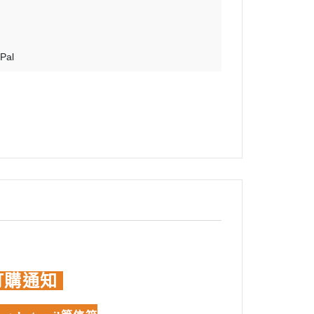
蝕刻片
舊化工具
Pal
情景表現、場景製作
模型膠水
其他工具
訂購通知