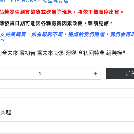
R. JOE HOBBY 模型專賣店
3M 研磨海綿
ansformers
商品若發生到貨缺貨或砍量等現象，將依下標順序出貨。
3M 遮蓋膠帶
.k 機甲系列
3M 防毒面具/口罩
正確發貨日期可能因各種廠商因素改變，懇請見諒。
GSI 郡氏 溶劑
支持與購買，如有服務不周，還請給我們建議，我們會再
～
GSI 郡氏 Mr.Color 硝基漆
GSI 郡氏 Mr.Color H 系列 水性
初音未來 雪初音 雪未來 冰點迴響 含初回特典 組裝模型
漆
GSI 郡氏 Mr.Color N 系列 環保
加
水性漆
GSI 郡氏 Mr.Color SVC系列 軟
膠專用水性漆
GSI 郡氏 Mr.Color 噴罐
有興趣
GSI 郡氏 Mr. Hobby 工具系列
御電館 ODENKAN 溶劑