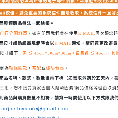
單時請務必填寫正確的電子郵件信箱，建議避免使用yahoo、
 聖鬥士星矢
HIQPARTS 工具/材料
DS
mail較佳，避免重要的系統信件無法收取，系統信件一旦
HOBBY BASE 工具/零件 系列
商品與預購品無法一起結帳。
TSUNODA 角田 斜口鉗
自行分開訂單
，如有問題我們會在使用
E-MAIL
再次跟您
TSUNODA 角田 工具鉗
USTAR 優速達
商品尺寸超過超商規範時會以
E-MAIL
通知，請同意更改寄貨
隊
MASTER TOOLS 銅棒
貨尺寸如下
: 需
≦
45cm*30cm*30cm，最長邊
≦
45cm，
MASTER TOOLS 其他工具
奇妙冒險
更為
轉帳匯款
，
宅配
或
郵局包裹
。
蓋亞 GAIA 工具
車
蓋亞 GAIA 模型漆
認商品名稱、款式、數量後再下標（如需取消請於五天內，
人大戰
E7 硝基漆
三思，恕不接受買家因個人經濟因素/商品價格等理由取消
Ultraman
E7 溶劑
收到商品與購買數量不相符，請第一時間使用以下方式跟我
塞
長谷川 HASEGAWA 工具
TAR WARS
mrjoe.toystore@gmail.com
GIC 虎爪工具系列