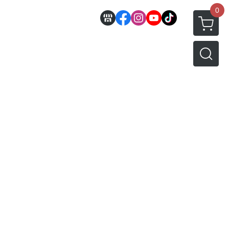
0
邊
好微笑 GoodSmile
田宮 TAMIYA
機車模型
軍事模型
模型工具分類
MODEROID 組裝模型
田宮汽車類
 3D列印相關
關於
密斯特喬模型製作報名
戰車/坦克
放大鏡工具
/ SEGA /
POP UP PARADE
田宮軍事模類
設備
模型課程介紹
軍用車輛
LED 發光組件 燈飾
黏土人 Nendoroid
田宮機車類