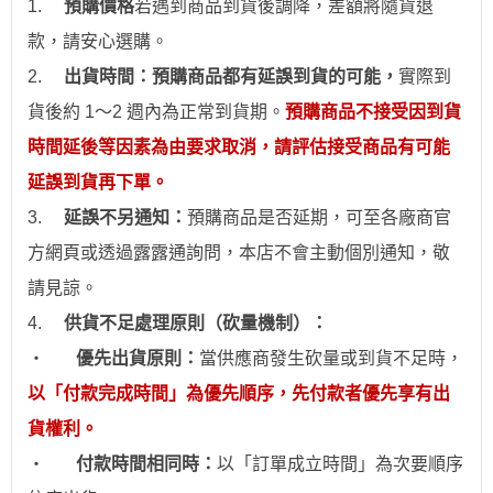
1.
預購價格
若
遇到
商品到貨後調降，差額將隨貨退
款，請安心
選
購。
2.
出貨時間：預購商品都有延誤到貨的可能，
實際到
貨後約 1～2 週內為正常到貨期。
預購商品不接受因到貨
時間
延後
等因素為由要求取消，請評估接受商品有可能
延誤到貨再下單。
3.
延誤不另通知：
預購商品是否延期，可至各廠商官
方網頁或透過露露通詢問，本店不會主動個別通
知
，敬
請見諒。
4.
供貨不足處理原則（砍量機制）：
‧
優先出貨原則：
當供應商發生砍量或到貨不足時，
以「付款完成時間」為優先順序，先付款者優先享有出
貨權利。
‧
付款時間相同時：
以「訂單成立時間」為次要順序