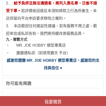
2.
給予負評且無法溝通者，將列入黑名單，日後不接
受下單。
若評價係因違反本須知條款之行為所產生，本
店保留向平台申訴要求移除之權利。
3.
本店歡迎任何建設性建議，若有服務不周之處，歡
迎來信或私訊告知，我們將持續改善服務品質。
九、聯繫方式
‧
MR. JOE HOBBY
模型專賣店
‧
露露通私訊（如使用露天 平台）
感
謝您選購 MR. JOE HOBBY 模型專賣店，感謝您的支
持與信任
♥
你可能有興趣
我要購買