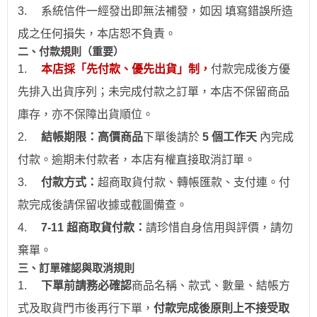
3.
系統信件一經發出即無法補發，如因 填寫錯誤所造
成之任何損失，本店恕不負責。
二、付款規則（重要）
1.
本店採「先付款、優先出貨」制，
付款完成後方優
先排入出貨序列；未完成付款之訂單，本店不保留商品
庫存，亦不保障出貨順位。
2.
結帳期限：
高價商品
下單後請於
5 個工作天
內完成
付款。逾期未付款者，本店有權直接取消訂單。
3.
付款方式：
超商取貨付款、
轉帳
匯款、支付連。付
款完成後請保留收據或截圖備查。
4.
7-11
超商取貨付款：
請珍惜自身信用與評價，請勿
棄單。
三、訂單確認與取消規則
1.
下
單前請務必確認
商品名稱、款式、數量、結帳方
式及取貨門市後再行下單，
付款完成後原則上不接受取