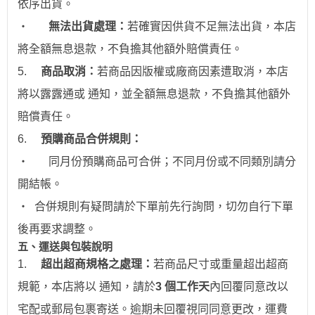
依序出貨。
‧
無法出貨處理：
若確實因供貨不足無法出貨，本店
將全額無息退款，不負擔其他額外賠償責任。
5.
商品取消：
若商品因版權或廠商因素遭取消，本店
將以露露通或 通知，並全額無息退款
，不負擔其他額外
賠償責任。
6.
預購商品合併規則：
‧
同月份預購商品可合併；不同月份或不同類別請分
開結帳。
‧
合併規則有疑問請於下單前先行詢問，切勿自行下單
後再要求調整。
五、運送與包裝說明
1.
超出超商規格之處理：
若商品尺寸或重量超出超商
規範，本店將以 通知，請於
3 個工作天
內回覆同意改以
宅配或郵局包裹寄送。逾期未回覆視同同意更改，運費