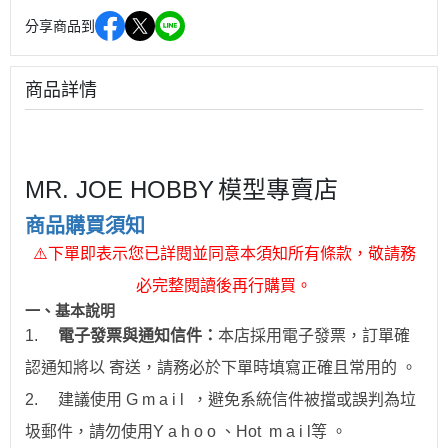
分享商品到
商品詳情
MR. JOE HOBBY
模型專賣店
商品購買須知
⚠
下單即表示您已詳閱並同意本須知所有條款，敬請務
必完整閱讀後再行購買。
一、
基本說明
1.
電子發票與通知信件：
本店採用電子發票，訂單確
認通知將以 寄送，請務必於下單時填寫正確且常用的 。
2.
建議使用 G m a i l ，避免系統信件被擋或誤判為垃
圾郵件，請勿使用Y a h o o 、Hot
m a i l
等 。