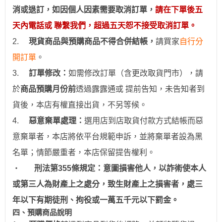
消或退訂，如因個人因素需要取消訂單，
請在下單後五
天內電話或 聯繫我們，超過五天恕不接受取消訂單。
2.
現貨商品與預購商品不得合併結帳
，
請買家
自行分
開訂單
。
3.
訂
單修改：
如需修改訂單（含更改取貨門市），請
於
商品預購月份前
透過
露露通
或
提前
告知，未告知者到
貨後，本店有權直接出貨，不另等候。
4.
惡意棄單處理：
選用
店到店取貨付款
方式結帳而惡
意棄單者，本店將依平台規範申訴，並
將棄單者設為
黑
名單；情節嚴重者，
本店保留提告權利
。
‧
刑法第355條規定：意圖損害他人，以詐術使本人
或第三人為財產上之處分，致生財產上之損害者，處三
年以下有期徒刑、拘役或一萬五千元以下罰金。
四、預購商品說明