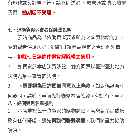
有短缺或與訂單不符，請立即透過
、露露通
或
專頁
聯繫
我們，
逾期恕不受理。
七、退換貨與消費者保護法說明
1.
預購商品為「依消費者要求所為之客製化給付」，
屬消費者保護法第 19 條第1項但書規定之合理例外情
事，
排除七日無條件退貨解除權之適用
。
2.
如買家於本店消費涉訟，雙方同意以臺灣臺北地方
法院為第一審管轄法院。
3.
下標即視為已詳閱並同意以上條款，
如對條款有任
何疑問，請於下單前先行聯繫本店確認，勿逕行下單。
八、評價與黑名單機制
1.
本店重視每一位買家的購物體驗，若您對商品或服
務有任何疑慮，
請先與我們聯繫溝通，
我們將盡力協助
解決。