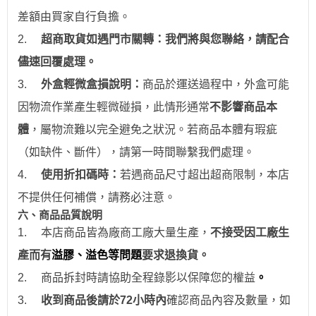
差額由買家自行負擔。
2.
超商取貨如遇門市關轉：我們將與您聯絡，請配合
儘速回覆處理。
3.
外盒輕微盒損說明：
商品於運送過程中，外盒可能
因物流作業產生輕微碰損，此情形通常
不影響商品本
體
，屬物流難以完全避免之狀況。若商品本體有瑕疵
（如缺件、斷件），請第一時間聯繫我們處理。
4.
使用折扣碼時：
若遇商品尺寸超出超商限制，本店
不提供任何補償，請務必注意。
六、商品品質說明
1.
本店商品皆為廠商工廠大量生產，
不接受因工廠生
產而有
溢膠、溢色等問題
要求退換貨。
2.
商品拆封時請協助全程錄影以保障您的權益
。
3.
收到商品後請於
72
小時
內
確認商品內容及數量，如