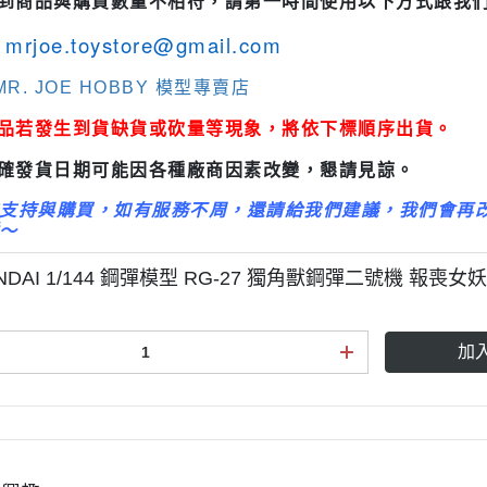
收到商品與購買數量不相符，請第一時間使用以下方式跟我
3M 研磨海綿
ansformers
mrjoe.toystore@gmail.com
3M 遮蓋膠帶
.k 機甲系列
3M 防毒面具/口罩
R. JOE HOBBY 模型專賣店
GSI 郡氏 溶劑
商品若發生到貨缺貨或砍量等現象，將依下標順序出貨。
GSI 郡氏 Mr.Color 硝基漆
正確發貨日期可能因各種廠商因素改變，懇請見諒。
GSI 郡氏 Mr.Color H 系列 水性
支持與購買，如有服務不周，還請給我們建議，我們會再
漆
～
GSI 郡氏 Mr.Color N 系列 環保
NDAI 1/144 鋼彈模型 RG-27 獨角獸鋼彈二號機 報喪女
水性漆
GSI 郡氏 Mr.Color SVC系列 軟
膠專用水性漆
加
GSI 郡氏 Mr.Color 噴罐
GSI 郡氏 Mr. Hobby 工具系列
御電館 ODENKAN 溶劑