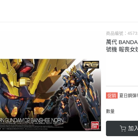
軟膠類 公仔 / 玩具
萬榮國際WJ 工具 / 漆料
MAD 蝕刻片
列印耗材樹脂
青島社軍事
GK、改造套件
車手人物/
ngelion
七龍珠
超合金魂系列
可動公仔 / 可動玩偶
彩
TAMIYA 田宮 工具耗材
MAD GK改造套件
青島社其他模型
海雅 HIYA
超人力霸王
S.H.Figuarts 可動
轉蛋 食玩 盒玩 盲盒
TAMIYA 田宮 溶劑
MAD 研磨膏系列
BE@RBRICK 庫柏力克
人
30 MINUTES FANTASY
S.H.MonsterArts 可動
動漫週邊收藏品
裝甲王牌色彩
TAMIYA 田宮 琺瑯漆
MAD 砂紙工具
商品編號：
4573
WAVE 模型套件
鋼彈
30 MINUTES MISSIONS
GUNDAM UNIVERSE
萬代 BANDA
各款式拼圖
 高階色彩
TAMIYA 田宮 水性漆
MAD 服飾
造型村 VOLKS
30 MINUTES SISTERS
Figuarts mini 可動公仔
號機 報喪女
模型相關書籍
景效果
TAMIYA 田宮 硝基漆
鋼魂 水貼
孩之寶 HASBRO
開始的異世界生活
境界戰機
SMP 盒玩 組裝模型
s 風化效果漆
TAMIYA 田宮 噴罐
鋼魂 蝕刻片
風雷模型 / 風雷可動 FLA
數碼寶貝
戰隊玩具
面底漆
TAMIYA 田宮 PS 噴罐
NERON 工具系列
中動玩具 系列
海賊王/偉大的航道
萬代 運動育成手環 / 記憶卡
TAMIYA 田宮 TS 噴罐
HEDGEHOG 電子/焊接 工具
長谷川 HASEGAWA
生變成史萊姆這檔事
新世紀福音戰士 EVA
NXEDGE STYLE
邊境模型 BORDER
多美 TAKARATOMY
宇宙戰艦大和號
聖鬥士聖衣神話
促銷
夏日鋼彈
色彩
WAVE 膠板類
海洋堂 KAIYODO
櫻花大戰
KERORO魂
數量
屬色
WAVE 膠條類
三花 TAKOM
 通靈童子
驚爆危機
WAVA 金屬棒類
山口式自在置物
金剛 怪獸宇宙
組裝人偶類
加
WAVE 改造補品
MEDICOS 超像可動
卜力
精靈寶可夢/神奇寶貝