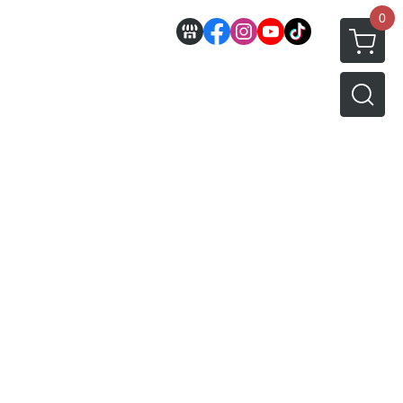
0
邊
好微笑 GoodSmile
田宮 TAMIYA
機車模型
軍事模型
模型工具分類
MODEROID 組裝模型
田宮汽車類
 3D列印相關
關於
密斯特喬模型製作報名
戰車/坦克
放大鏡工具
/ SEGA /
POP UP PARADE
田宮軍事模類
設備
模型課程介紹
軍用車輛
LED 發光組件 燈飾
黏土人 Nendoroid
田宮機車類