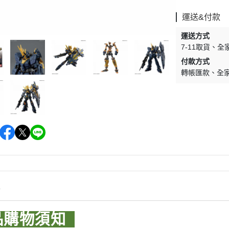
WAVE 其他工具類
千值錬 系列
DISNEY
LBX 紙箱戰機
運送&付款
WAVE 研磨工具
御模道 系列
E
其他種類模型
運送方式
GodHand 神之手 研磨工具
THREE ZERO 系列
7-11取貨
全
學院
GodHand 神之手 畫筆類
付款方式
造型大師 竹谷隆之
夢 神奇寶貝
轉帳匯款
全
GodHand 神之手 尖嘴鉗/工作鉗
呂旻恩作品 GK系列
類
其他品牌組裝模型
sterHunter
GodHand 神之手 斜口鉗
其他科幻模型
傳
GodHand 神之手 鑽頭類
GodHand 神之手 其他工具類
 漫威 超級英雄
模型向上委員會
超級英雄
德國 MOLOTOW 工具
 大魔神 真蓋特 系列
情
INFINITY 噴筆/工具
men Rider
IWATA 岩田 工具系列
品購物須知
南
SPARMAX 噴漆設備