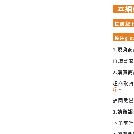
模型專用地台（Action Base)
聖衣神話
本網
EXSD EX-STANDARD
懷舊老模
洛伊德ZOI
EX MODEL 系列
限定版套件
初音未來
提醒您下
模型專用地台（Action Base)
BUILDERS PARTS 製作家零件
頭文字D
懷舊老模
HD
使用g-
限定版套件
裝甲騎兵
1.現貨
BUILDERS PARTS 製作家零件HD
攻殼機動
LEGO 樂高
再請買家
五星物語
動畫分類
JOJO的
2.購買
萬代組裝模型
閃電霹靂
超商取
萬代玩具/收藏
斤
。
超級機器
景品動漫周邊
請同意變
超人力霸王 
好微笑 GoodSmile
超時空要
3.請確
田宮 TAMIYA
星際大戰 S
壽屋 Katobukiya
下單前請
富士美 FUJIMI
櫻花大戰