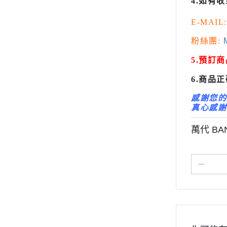
4.如有
百萬屋 MEGAHOUSE
變形金剛 Tr
E-MAIL:
青島社 AOSHIMA
橫山宏 Ma
其他品牌
粉絲團:
M
汽機車模型
5.預訂
軍事模型
6.商品
模型工具分類
感謝您的
摩多 MODO 工具漆料
真心感謝
西班牙 Acrylicos Vallejo
萬代 BA
品牌工具漆料
MADWORKS專區
Phrozen 3D列印相關
關於
密斯特喬模型製作報名
大秘寶-媽見打
AirBeast 水性漆系列