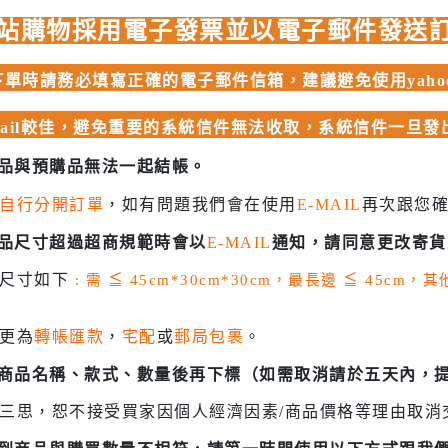
 聖鬥士星矢
站購物採用電子發票並以電子郵件發送
HIQPARTS 工具/材料
DS
HOBBY BASE 工具/零件 系列
單時請務必填寫正確的電子郵件信箱，建議避免使用yahoo、
TSUNODA 角田 斜口鉗
mail較佳，避免重要的系統信件無法收取，系統信件一旦
TSUNODA 角田 工具鉗
USTAR 優速達
商品與預購品無法一起結帳。
隊
MASTER TOOLS 銅棒
自行分開訂單
，如有問題我們會在使用
E-MAIL
再次跟您
MASTER TOOLS 其他工具
奇妙冒險
商品尺寸超過超商規範時會以
E-MAIL
通知，請同意更改寄貨
蓋亞 GAIA 工具
車
貨尺寸如下
: 需
≦
45cm*30cm*30cm，最長邊
≦
45cm，
蓋亞 GAIA 模型漆
人大戰
E7 硝基漆
更為
轉帳匯款
，
宅配
或
郵局包裹
。
Ultraman
E7 溶劑
塞
認商品名稱、款式、數量後再下標（如需取消請於五天內，
長谷川 HASEGAWA 工具
TAR WARS
三思，恕不接受買家因個人經濟因素/商品價格等理由取消
GIC 虎爪工具系列