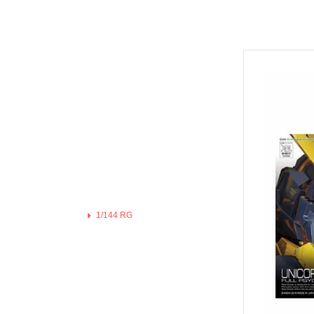
Hexa Gear 六角機牙
MODO 硝基漆/水性漆溶劑
Game Color 遊戲色彩
富士美 Fujimi 摩托車類
1/100 Hi-Resolution Model
福音戰士Eva
機戰傭兵 / 骨裝機兵 Frame Arms
MODO 水性漆
Mecha Color 機甲色
富士美 Fujimi 自由研究系列
1/100 鐵血的孤兒
火影忍者
首頁
/ 裝甲騎兵
MODO 硝基漆
Metal Color 金屬色彩
富士美 Fujimi 其他類
全部商品
1/144 RG
進擊的巨
機獸新世紀 洛伊德 ZOIDS
PANZER ACES 
預購新品
1/144 HGUC、HGCE、HGAC
機動戰士
勇者系列
鋼彈模型
PREMIUM COLOR
1/144 HG 鐵血的孤兒
刀劍神域
壽屋其他系列組裝模型
水星的魔女
Diorama Effects 佈
1/144 HG THE ORIGIN
Re:從零
MSG 武裝零件 武裝 改造配件
1/100 MG
Weathering Effect
1/144 HGTB 雷霆宙域
鬼滅之刃
1/100 RE系列
Surface Primer 表
1/144 HGBF 鋼彈創鬥者
機動警察
1/100 Hi-Resolution Model
Auxiliary 輔助溶劑
1/144 HGBD 潛網大戰系列
關於我轉
1/100 鐵血的孤兒
Pigments 色粉
1/144 RG
1/144 HG 潛網大戰RE:RISE
Fate 系列
1/144 HGUC、HGCE、HGAC
Model Air 模型噴塗
1/144 HG SEED
蠟筆小新
1/144 HG 鐵血的孤兒
Liquid Gold 液態金
1/144 HG OO
通靈王 /
1/144 HG THE ORIGIN
AV水性漆套組
1/144 HG G之復興
哥吉拉、
1/144 HGTB 雷霆宙域
HOBBY PAINT 噴罐
1/144 HG AGE
宮崎駿 吉
1/144 HGBF 鋼彈創鬥者