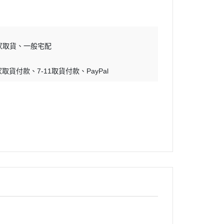
蝕刻片
舊化工具
情景表現、場景製作
家取貨
一般宅配
模型膠水
家取貨付款
7-11取貨付款
PayPal
其他工具