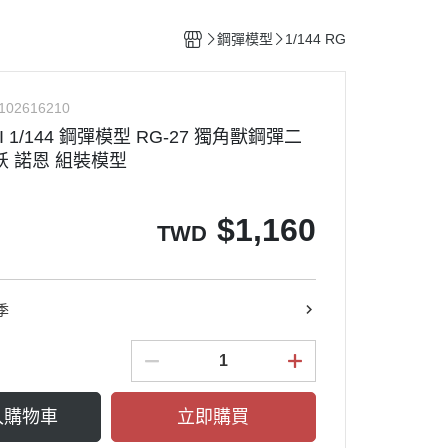
整備團隊套組
特殊/工程車種
水貼紙專區
figma可動系列
動物系列 四驅車
鋼彈模型
1/144 RG
船艦類模型
斜口鉗
ACT MODE 系列
四驅車 零件 / 配件
熊
戰鬥機/飛行器
刀具
PLAMAX
102616210
戰鬥人員/裝備
銼刀
I 1/144 鋼彈模型 RG-27 獨角獸鋼彈二
油漆筆/麥克筆/鋼彈麥克筆
妖 諾恩 組裝模型
噴筆/噴漆設備
ME
模型畫筆
$
1,160
TWD
鑷子
砂紙
噴罐 補土/保護漆
季
補土
空罐
模型改造零件/膠板
入購物車
立即購買
金屬改造套件