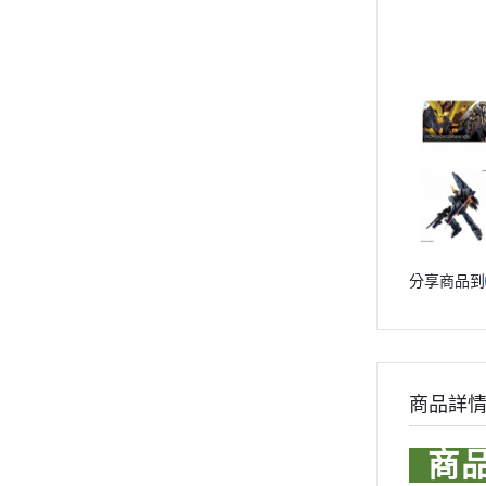
Markings 遮噴片
1/144 創鬥者系列配件包
迪士尼卡通 
1/144 HGBD 潛網大戰系列
樹脂造型套件
1/144 HG 潛網大戰RE:RISE
1/48 MEGA SIZE
LOVE LIV
1/144 HG SEED
葉片/植物套件
1/60 PG
我的英雄
1/144 HG OO
哈囉/迷你凱 吉祥物系列
精靈寶可
1/144 HG G之復興
SD/BB戰士
數碼寶貝
1/144 HG AGE
BB戰士 LEGENDBB
魔物獵人Mon
1/144 創鬥者系列配件包
1/48 MEGA SIZE
SD鋼彈世界 群英集 / 三國創傑
魔神英雄
傳
1/60 PG
魔動王
分享商品到
哈囉/迷你凱 吉祥物系列
BB戰士 三國傳
Marvel
SD/BB戰士
BB戰士 SD戰國傳
DC宇宙 
BB戰士 LEGENDBB
SDCS系列
無敵鐵金剛
SD鋼彈世界 群英集 / 三國創傑傳
商品詳
EXSD EX-STANDARD
假面騎士 Ka
BB戰士 三國傳
EX MODEL 系列
BB戰士 SD戰國傳
商
名偵探柯
SDCS系列