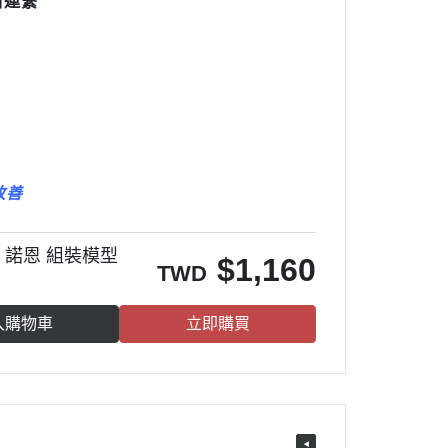
們連繫
改善
妖 諾恩 組裝模型
$
1,160
TWD
入購物車
立即購買