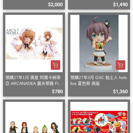
型
n 組裝模型
$2,000
$1,490
預購27年1月 壽屋 阿爾卡納蒂
預購27年3月 GSC 黏土人 holo
亞 ARCANADEA 露米蒂雅 Firs
live 夏色祭 再版
t Engage Ver. 組裝
$780
$1,360