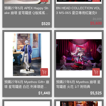
預購27年5月 APEX Happy Sh
BN HEAD COLLECTION VOL.
ake 崩壞 星穹鐵道 Q版搖搖樂
3 MS-06S 夏亞專用紅薩克II
波提歐
$6,000
$5,600
$520
預購27年6月 Myethos Gift+ 崩
預購27年6月 Myethos 崩壞 星
壞 星穹鐵道 白厄 列車環遊記V
穹鐵道 火花 1/7 附特典
er 1/8
$1,440
$5,525