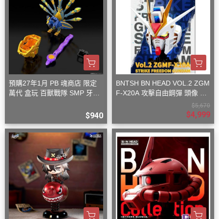
預購27年1月 PB 魂商店 限定
BNTSH BN HEAD VOL.2 ZGM
萬代 盒玩 百獸戰隊 SMP 牙吠
F-X20A 攻擊自由鋼彈 頭像 53
孔雀王 & 牙吠眼鏡蛇
x59x32cm
$5,670
$4,999
$940