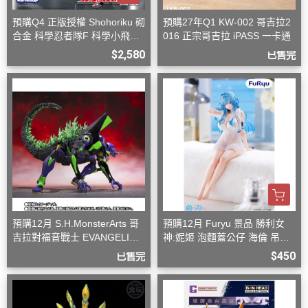
預購Q4 正版授權 Shohoriku 砌
預購27年Q1 KW-002 哥吉拉2
合金 科學忍者隊F 科學小飛俠
016 正宗哥吉拉 iPASS 一卡通
旋風斯巴達
$2,580
已售完
預購12月 S.H.MonsterArts 哥
預購12月 Furyu 景品 勝利女
吉拉對福音戰士 EVANGELION
神:妮姬 泡麵蓋公仔 海倫 吊帶
初號機 G覺醒形態
洋裝ver.(附特典)
$450
已售完