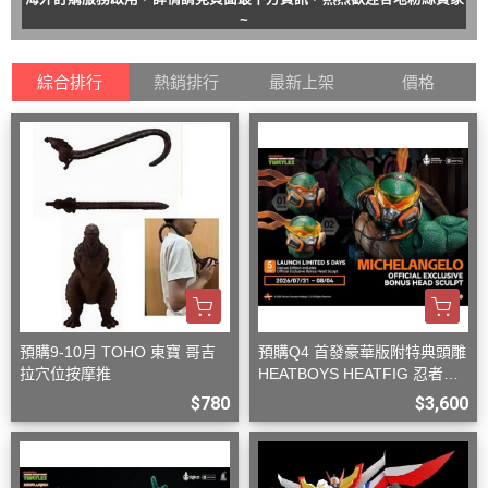
~
綜合排行
熱銷排行
最新上架
價格
預購9-10月 TOHO 東寶 哥吉
預購Q4 首發豪華版附特典頭雕
拉穴位按摩推
HEATBOYS HEATFIG 忍者龜
米開朗基羅 1/9
$780
$3,600