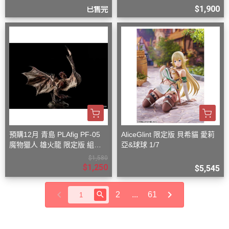
$1,900
已售完
預購12月 青島 PLAfig PF-05
AliceGlint 限定版 貝希貓 愛莉
魔物獵人 雄火龍 限定版 組裝
亞&球球 1/7
模型
$1,580
$1,250
$5,545
2
...
61