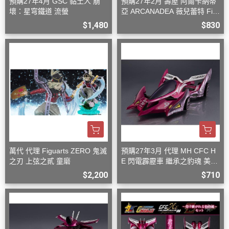
預購27年4月 GSC 黏土人 崩
預購27年2月 壽屋 阿爾卡納蒂
壞：星穹鐵道 流螢
亞 ARCANADEA 薇兒蕾特 Firs
t Engage Ver. 組裝
$1,480
$830
萬代 代理 Figuarts ZERO 鬼滅
預購27年3月 代理 MH CFC H
之刃 上弦之貳 童磨
E 閃電霹靂車 繼承之豹魂 美洲
豹 Z-7
$2,200
$710