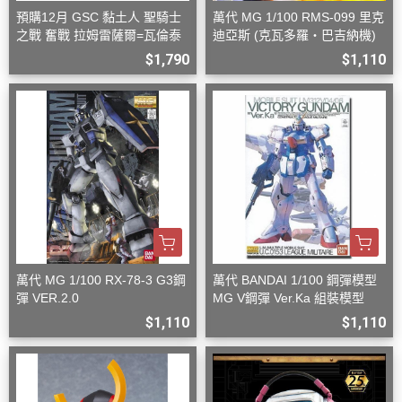
預購12月 GSC 黏土人 聖騎士
萬代 MG 1/100 RMS-099 里克
之戰 奮戰 拉姆雷薩爾=瓦倫泰
迪亞斯 (克瓦多羅・巴吉納機)
$1,790
$1,110
萬代 MG 1/100 RX-78-3 G3鋼
萬代 BANDAI 1/100 鋼彈模型
彈 VER.2.0
MG V鋼彈 Ver.Ka 組裝模型
$1,110
$1,110