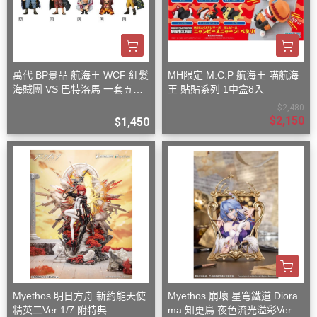
萬代 BP景品 航海王 WCF 紅髮
MH限定 M.C.P 航海王 喵航海
海賊團 VS 巴特洛馬 一套五款
王 貼貼系列 1中盒8入
+一隨機
$2,480
$2,150
$1,450
Myethos 明日方舟 新約能天使
Myethos 崩壞 星穹鐵道 Diora
精英二Ver 1/7 附特典
ma 知更鳥 夜色流光溢彩Ver