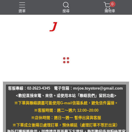
0
選單
搜尋
購物車
navigate_before
navigate_next
客服專線：02-2623-4345 電子信箱：
mrjoe.toystore@gmail.com
<歡迎直接來電、來信。或使用本站「聯絡我們」留訊功能>
※下單與聯絡請盡可能使用G-mail信箱系統，避免信件漏接。
※客服時間：週二～週六 12:00~20:00
※店休時間：週日～週一 暫停出貨與客服
※下單成立後隔日處理訂單，預休順延（處理訂單不等於出貨）
海外訂購服務啟用，詳情請見頁面最下方資訊，熱烈歡迎各地粉絲買家