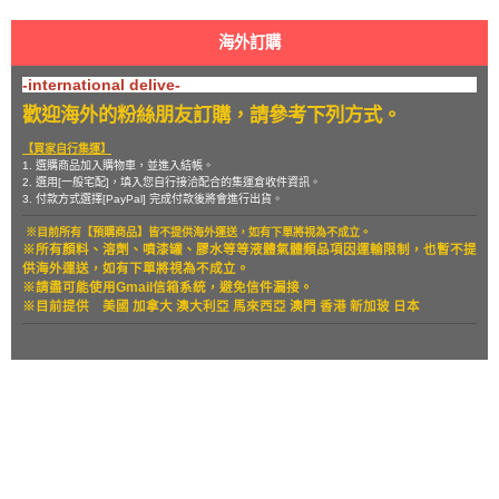
海外訂購
-international delive-
歡迎海外的粉絲朋友訂購，請參考下列方式。
【買家自行集運】
1. 選購商品加入購物車，並進入結帳。
2. 選用[一般宅配]，填入您自行接洽配合的集運倉收件資訊。
3. 付款方式選擇[PayPal] 完成付款後將會進行出貨。
※目前所有【預購商品】皆不提供海外運送，如有下單將視為不成立。
※所有顏料、溶劑、噴漆罐、膠水等等液體氣體類品項因運輸限制，也暫
不提
供海外運送，如有下單將視為不成立。
※請盡可能使用Gmail信箱系統，避免信件漏接。
※目前提供
美國 加拿大 澳大利亞 馬來西亞 澳門 香港 新加玻 日本
關於
全部商品