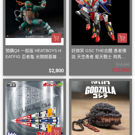
預購Q4 一般版 HEATBOYS H
好微笑 GSC THE合體 勇者傳
EATFIG 忍者龜 米開朗基羅 1/
說 天空勇者 藍天戰士 飛馬戰
9
士
$13,200
$12,000
$2,800