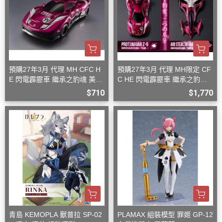
預購27年3月 代理 MH CFC H
預購27年3月 代理 MH限定 CF
E 閃電霹靂車 繼承之豹魂 美洲
C HE 閃電霹靂車 繼承之豹魂
豹 Z-6
美洲豹 Z-6 Z-7 套組
$710
$1,770
青島 KEMOPLA 獸普拉 SP-02
PLAMAX 組裝模型 罪姬 GP-12