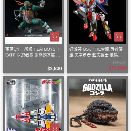
預購Q4 一般版 HEATBOYS H
好微笑 GSC THE合體 勇者傳
EATFIG 忍者龜 米開朗基羅 1/
說 天空勇者 藍天戰士 飛馬戰
9
士
$13,200
$12,000
$2,800