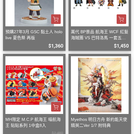
預購27年3月 GSC 黏土人 holo
萬代 BP景品 航海王 WCF 紅髮
live 夏色祭 再版
海賊團 VS 巴特洛馬 一套五款
+一隨機
$1,360
$1,450
MH限定 M.C.P 航海王 喵航海
Myethos 明日方舟 新約能天使
王 貼貼系列 1中盒8入
精英二Ver 1/7 附特典
$2,480