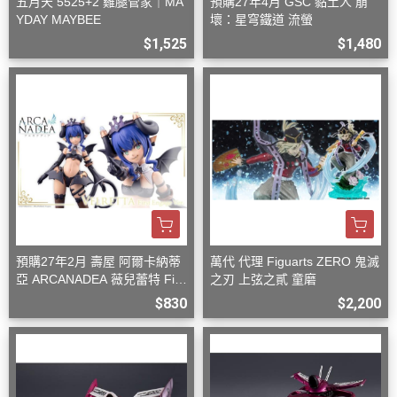
五月天 5525+2 雞腿管家｜MA
預購27年4月 GSC 黏土人 崩
YDAY MAYBEE
壞：星穹鐵道 流螢
$1,525
$1,480
預購27年2月 壽屋 阿爾卡納蒂
萬代 代理 Figuarts ZERO 鬼滅
亞 ARCANADEA 薇兒蕾特 Firs
之刃 上弦之貳 童磨
t Engage Ver. 組裝
$830
$2,200