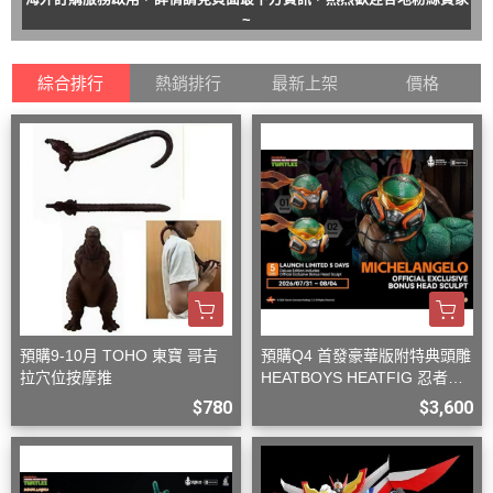
~
綜合排行
熱銷排行
最新上架
價格
預購9-10月 TOHO 東寶 哥吉
預購Q4 首發豪華版附特典頭雕
拉穴位按摩推
HEATBOYS HEATFIG 忍者龜
米開朗基羅 1/9
$780
$3,600