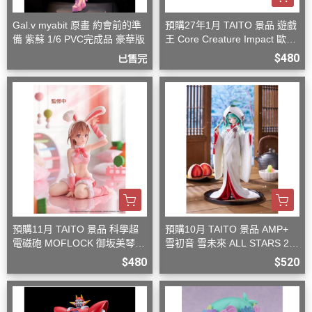
Gal.v myabit 原畫 約會前的準
預購27年1月 TAITO 景品 遊戲
備 紫蘇 1/6 PVC完成品 豪華版
王 Core Creature Impact 歐西
里斯的天空龍
$480
已售完
預購11月 TAITO 景品 科學超
預購10月 TAITO 景品 AMP+
電磁砲 MOFLOCK 御坂美琴
雪初音 雪未來 ALL STARS 20
毛絨兔女郎裝
13版 白無垢
$480
$520