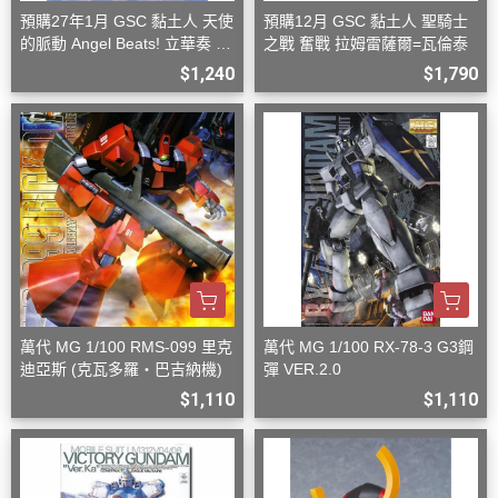
預購27年1月 GSC 黏土人 天使
預購12月 GSC 黏土人 聖騎士
的脈動 Angel Beats! 立華奏 再
之戰 奮戰 拉姆雷薩爾=瓦倫泰
版
$1,240
$1,790
萬代 MG 1/100 RMS-099 里克
萬代 MG 1/100 RX-78-3 G3鋼
迪亞斯 (克瓦多羅・巴吉納機)
彈 VER.2.0
$1,110
$1,110