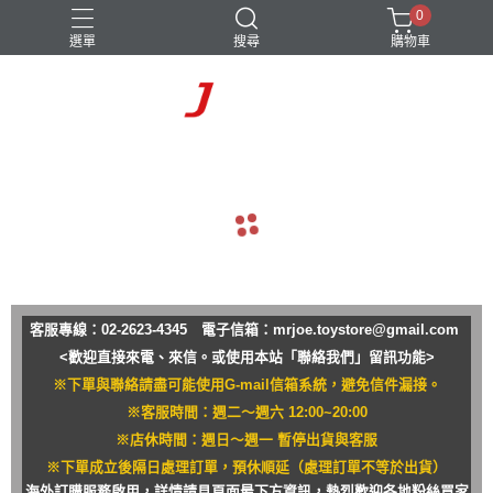
0
選單
搜尋
購物車
navigate_before
navigate_next
客服專線：02-2623-4345 電子信箱：
mrjoe.toystore@gmail.com
<歡迎直接來電、來信。或使用本站「聯絡我們」留訊功能>
※下單與聯絡請盡可能使用G-mail信箱系統，避免信件漏接。
※客服時間：週二～週六 12:00~20:00
※店休時間：週日～週一 暫停出貨與客服
※下單成立後隔日處理訂單，預休順延（處理訂單不等於出貨）
海外訂購服務啟用，詳情請見頁面最下方資訊，熱烈歡迎各地粉絲買家