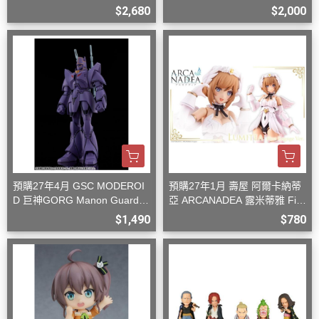
型
$2,680
$2,000
預購27年4月 GSC MODEROI
預購27年1月 壽屋 阿爾卡納蒂
D 巨神GORG Manon Guardia
亞 ARCANADEA 露米蒂雅 Firs
n 組裝模型
t Engage Ver. 組裝
$1,490
$780