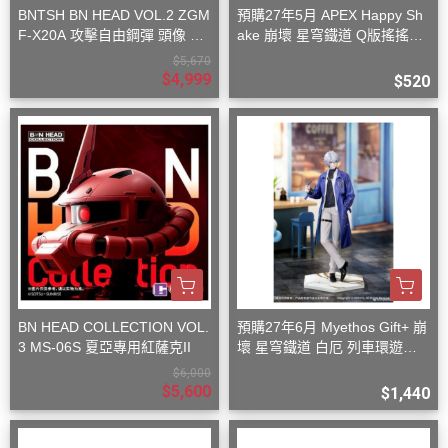
BNTSH BN HEAD VOL.2 ZGM
預購27年5月 APEX Happy Sh
F-X20A 攻擊自由鋼彈 頭像 53
ake 崩壞 星穹鐵道 Q版搖搖樂
x59x32cm
波提歐
$5,670
$4,999
$520
BN HEAD COLLECTION VOL.
預購27年6月 Myethos Gift+ 崩
3 MS-06S 夏亞專用紅薩克II
壞 星穹鐵道 白厄 列車環遊記V
er 1/8
$6,000
$5,600
$1,440