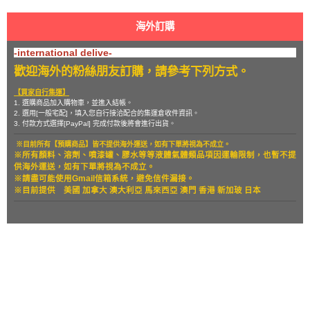
海外訂購
-international delive-
歡迎海外的粉絲朋友訂購，請參考下列方式。
【買家自行集運】
1. 選購商品加入購物車，並進入結帳。
2. 選用[一般宅配]，填入您自行接洽配合的集運倉收件資訊。
3. 付款方式選擇[PayPal] 完成付款後將會進行出貨。
※目前所有【預購商品】皆不提供海外運送，如有下單將視為不成立。
※所有顏料、溶劑、噴漆罐、膠水等等液體氣體類品項因運輸限制，也暫
不提
供海外運送，如有下單將視為不成立。
※請盡可能使用Gmail信箱系統，避免信件漏接。
※目前提供
美國 加拿大 澳大利亞 馬來西亞 澳門 香港 新加玻 日本
關於
全部商品