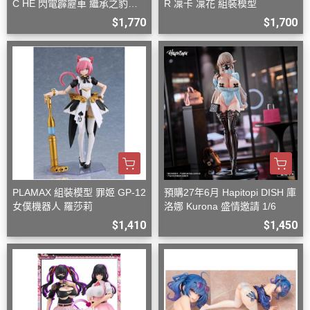
C HE 閃電霹靂車 繼承之豹魂
R 凜卡 凜花 組裝模型
美洲豹 Z-6 Z-7 套組
$1,770
$1,700
PLAMAX 組裝模型 罪姬 GP-12
預購27年6月 Hapitopi DISH 庫
女僕機器人 羅莎莉
洛娜 Kurona 盛情邀請 1/6
$1,410
$1,450