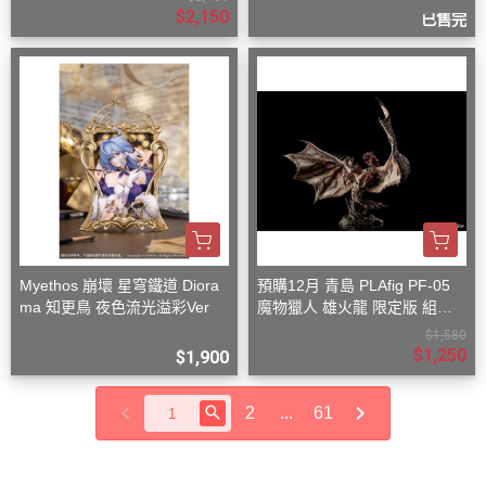
$2,150
已售完
Myethos 崩壞 星穹鐵道 Diora
預購12月 青島 PLAfig PF-05
ma 知更鳥 夜色流光溢彩Ver
魔物獵人 雄火龍 限定版 組裝
模型
$1,580
$1,250
$1,900
2
...
61