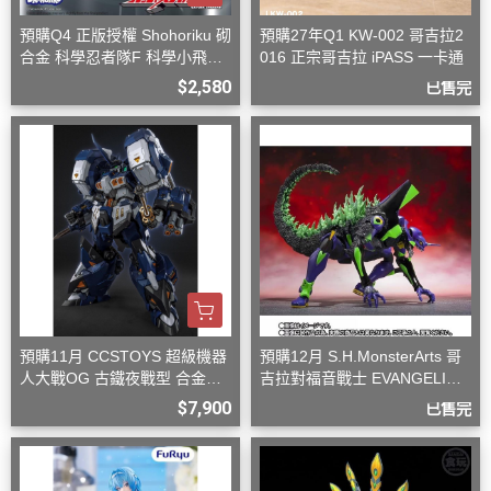
預購Q4 正版授權 Shohoriku 砌
預購27年Q1 KW-002 哥吉拉2
合金 科學忍者隊F 科學小飛俠
016 正宗哥吉拉 iPASS 一卡通
旋風斯巴達
$2,580
已售完
預購11月 CCSTOYS 超級機器
預購12月 S.H.MonsterArts 哥
人大戰OG 古鐵夜戰型 合金可
吉拉對福音戰士 EVANGELION
動完成品
初號機 G覺醒形態
$7,900
已售完