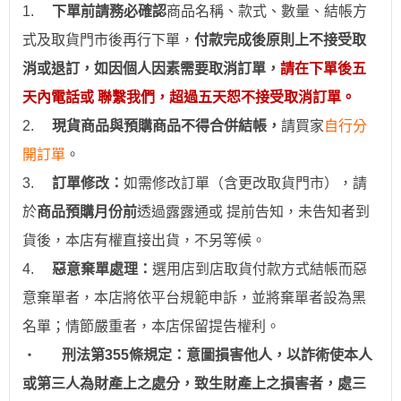
1.
下
單前請務必確認
商品名稱、款式、數量、結帳方
式及取貨門市後再行下單，
付款完成後原則上不接受取
消或退訂，如因個人因素需要取消訂單，
請在下單後五
天內電話或 聯繫我們，超過五天恕不接受取消訂單。
2.
現貨商品與預購商品不得合併結帳
，
請買家
自行分
開訂單
。
3.
訂
單修改：
如需修改訂單（含更改取貨門市），請
於
商品預購月份前
透過
露露通
或
提前
告知，未告知者到
貨後，本店有權直接出貨，不另等候。
4.
惡意棄單處理：
選用
店到店取貨付款
方式結帳而惡
意棄單者，本店將依平台規範申訴，並
將棄單者設為
黑
名單；情節嚴重者，
本店保留提告權利
。
‧
刑法第355條規定：意圖損害他人，以詐術使本人
或第三人為財產上之處分，致生財產上之損害者，處三