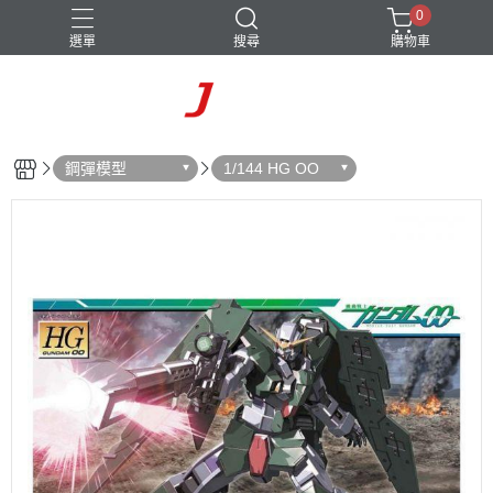
0
選單
搜尋
購物車
鋼彈模型
1/144 HG OO