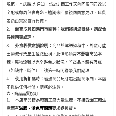
規範，本店將以 通知，請於
3 個工作天
內回覆同意改以
宅配或郵局包裹寄送。逾期未回覆視同同意更改，運費
差額由買家自行負擔。
2.
超商取貨如遇門市關轉：我們將與您聯絡，請配合
儘速回覆處理。
3.
外盒輕微盒損說明：
商品於運送過程中，外盒可能
因物流作業產生輕微碰損，此情形通常
不影響商品本
體
，屬物流難以完全避免之狀況。若商品本體有瑕疵
（如缺件、斷件），請第一時間聯繫我們處理。
4.
使用折扣碼時：
若遇商品尺寸超出超商限制，本店
不提供任何補償，請務必注意。
六、商品品質說明
1.
本店商品皆為廠商工廠大量生產，
不接受因工廠生
產而有
溢膠、溢色等問題
要求退換貨。