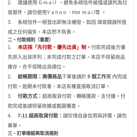
2.
建議使用 G m a i l ，避免系統信件被擋或誤判為垃
圾郵件，請勿使用Y a h o o 、Hot
m a i l
等 。
3.
系統信件一經發出即無法補發，如因 填寫錯誤所造
成之任何損失，本店恕不負責。
二、付款規則（重要）
1.
本店採「先付款、優先出貨」制，
付款完成後方優
先排入出貨序列；未完成付款之訂單，本店不保留商品
庫存，亦不保障出貨順位。
2.
結帳期限：
高價商品
下單後請於
5 個工作天
內完成
付款。逾期未付款者，本店有權直接取消訂單。
3.
付款方式：
超商取貨付款、
轉帳
匯款、支付連。付
款完成後請保留收據或截圖備查。
4.
7-11
超商取貨付款：
請珍惜自身信用與評價，請勿
棄單。
三、訂單確認與取消規則