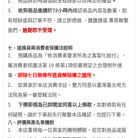
2.
商品拆封時請協助全程錄影以保障您的權益
。
3.
收到商品後請於
72
小時
內
確認商品內容及數量，如
有短缺或與訂單不符，請立即透過
、露露通
或
專頁
聯繫
我們，
逾期恕不受理。
七、退換貨與消費者保護法說明
1.
預購商品為「依消費者要求所為之客製化給付」，
屬消費者保護法第 19 條第1項但書規定之合理例外情
事，
排除七日無條件退貨解除權之適用
。
2.
如買家於本店消費涉訟，雙方同意以臺灣臺北地方
法院為第一審管轄法院。
3.
下標即視為已詳閱並同意以上條款，
如對條款有任
何疑問，請於下單前先行聯繫本店確認，勿逕行下單。
八、評價與黑名單機制
1.
本店重視每一位買家的購物體驗，若您對商品或服