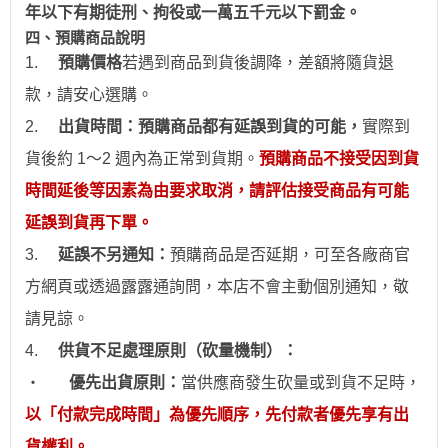
年以下有期徒刑、拘役或一萬五千元以下罰金。
四、預購商品說明
1.
預購價格
若
遇到
商品到貨後調降，差額將隨貨退
款，請安心
選
購。
2.
出貨時間：預購商品都有延誤到貨的可能，
實際到
貨後約 1～2 週內為正常到貨期。
預購商品不接受因到貨
時間
延後
等因素為由要求取消，請評估接受商品有可能
延誤到貨再下單。
3.
延誤不另通知：
預購商品是否延期，可至各廠商官
方網頁或透過露露通詢問，本店不會主動個別通
知
，敬
請見諒。
4.
供貨不足處理原則（砍量機制）：
‧
優先出貨原則：
當供應商發生砍量或到貨不足時，
以「付款完成時間」為優先順序，先付款者優先享有出
貨權利。