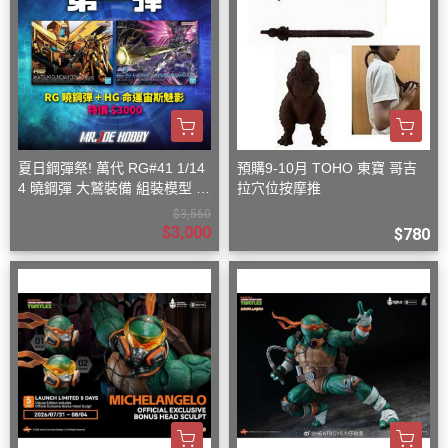
夏日鋼彈祭! 萬代 RG#41 1/14
預購9-10月 TOHO 東寶 哥吉
4 曉鋼彈 大鷲裝備 組裝模型 +
拉穴位按摩推
萬代 HG 1/144 命運鋼彈SpecII
$3,560
＆宙斯裝備
$3,000
$780