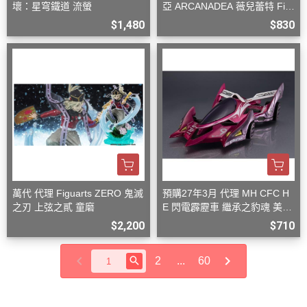
壞：星穹鐵道 流螢
亞 ARCANADEA 薇兒蕾特 Firs
t Engage Ver. 組裝
$1,480
$830
萬代 代理 Figuarts ZERO 鬼滅
預購27年3月 代理 MH CFC H
之刃 上弦之貳 童磨
E 閃電霹靂車 繼承之豹魂 美洲
豹 Z-7
$2,200
$710
2
...
60