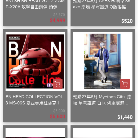
BNTSH BN HEAD VOL.2 ZGM
預購27年5月 APEX Happy Sh
F-X20A 攻擊自由鋼彈 頭像 53
ake 崩壞 星穹鐵道 Q版搖搖樂
x59x32cm
波提歐
$5,670
$4,999
$520
BN HEAD COLLECTION VOL.
預購27年6月 Myethos Gift+ 崩
3 MS-06S 夏亞專用紅薩克II
壞 星穹鐵道 白厄 列車環遊記V
er 1/8
$6,000
$5,600
$1,440