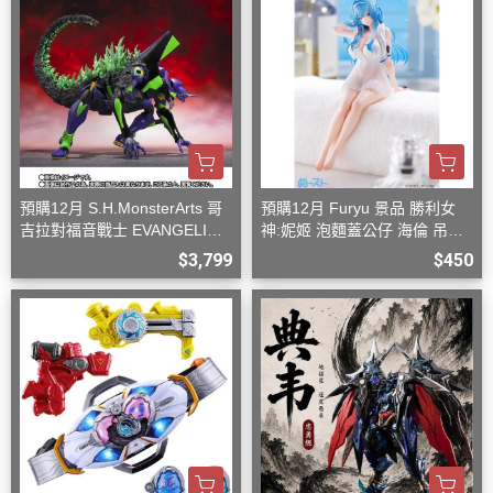
預購12月 S.H.MonsterArts 哥
預購12月 Furyu 景品 勝利女
吉拉對福音戰士 EVANGELION
神:妮姬 泡麵蓋公仔 海倫 吊帶
初號機 G覺醒形態
洋裝ver.(附特典)
$3,799
$450