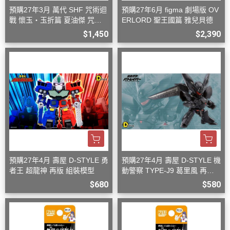
預購27年3月 萬代 SHF 咒術迴
預購27年6月 figma 劇場版 OV
戰 懷玉‧玉折篇 夏油傑 咒術
ERLORD 聖王國篇 雅兒貝德
高專 再版
$1,450
$2,390
預購27年4月 壽屋 D-STYLE 勇
預購27年4月 壽屋 D-STYLE 機
者王 超龍神 再版 組裝模型
動警察 TYPE-J9 葛里風 再版
組裝模型
$680
$580