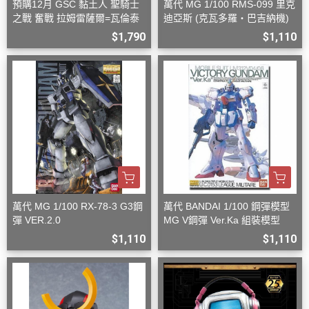
預購12月 GSC 黏土人 聖騎士
萬代 MG 1/100 RMS-099 里克
之戰 奮戰 拉姆雷薩爾=瓦倫泰
迪亞斯 (克瓦多羅・巴吉納機)
$1,790
$1,110
萬代 MG 1/100 RX-78-3 G3鋼
萬代 BANDAI 1/100 鋼彈模型
彈 VER.2.0
MG V鋼彈 Ver.Ka 組裝模型
$1,110
$1,110