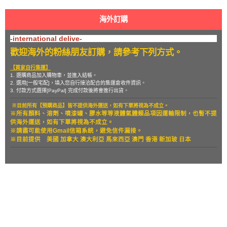
海外訂購
-international delive-
歡迎海外的粉絲朋友訂購，請參考下列方式。
【買家自行集運】
1. 選購商品加入購物車，並進入結帳。
2. 選用[一般宅配]，填入您自行接洽配合的集運倉收件資訊。
3. 付款方式選擇[PayPal] 完成付款後將會進行出貨。
※目前所有【預購商品】皆不提供海外運送，如有下單將視為不成立。
※所有顏料、溶劑、噴漆罐、膠水等等液體氣體類品項因運輸限制，也暫
不提
供海外運送，如有下單將視為不成立。
※請盡可能使用Gmail信箱系統，避免信件漏接。
※目前提供
美國 加拿大 澳大利亞 馬來西亞 澳門 香港 新加玻 日本
關於
全部商品