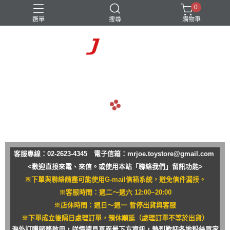
0
選單
搜尋
購物車
navigate_before
navigate_next
客服專線：02-2623-4345 電子信箱：
mrjoe.toystore@gmail.com
<歡迎直接來電、來信。或使用本站「聯絡我們」留訊功能>
※下單與聯絡請盡可能使用G-mail信箱系統，避免信件漏接。
※客服時間：週二～週六 12:00~20:00
※店休時間：週日～週一 暫停出貨與客服
※下單成立後隔日處理訂單，預休順延（處理訂單不等於出貨）
海外訂購服務啟用，詳情請見頁面最下方資訊，熱烈歡迎各地粉絲買家