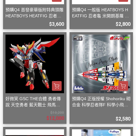
預購Q4 首發豪華版附特典頭雕
預購Q4 一般版 HEATBOYS H
HEATBOYS HEATFIG 忍者龜
EATFIG 忍者龜 米開朗基羅 1/
米開朗基羅 1/9
9
$3,600
$2,800
好微笑 GSC THE合體 勇者傳
預購Q4 正版授權 Shohoriku 砌
說 天空勇者 藍天戰士 飛馬戰
合金 科學忍者隊F 科學小飛俠
士
旋風斯巴達
$13,200
$12,000
$2,580