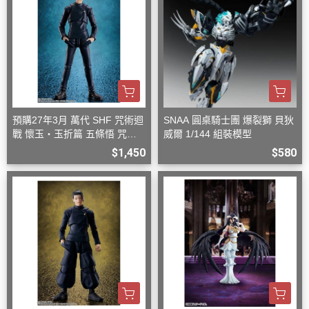
預購27年3月 萬代 SHF 咒術迴
SNAA 圓桌騎士團 爆裂獅 貝狄
戰 懷玉‧玉折篇 五條悟 咒術
威爾 1/144 組裝模型
高專 再版
$1,450
$580