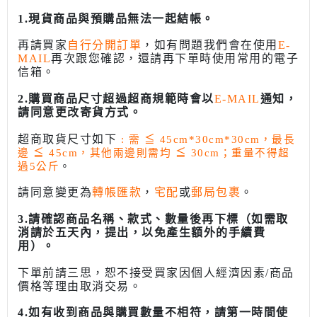
1.現貨商品與預購品無法一起結帳。
再請買家
自行分開訂單
，如有問題我們會在使用
E-
MAIL
再次跟您確認，還請再下單時使用常用的電子
信箱。
2.購買商品尺寸超過超商規範時會以
E-MAIL
通知，
請同意更改寄貨方式。
超商取貨尺寸如下
: 需
≦
45cm*30cm*30cm，最長
邊
≦
45cm，其他兩邊則需均
≦
30cm；重量不得超
過5公斤
。
請同意變更為
轉帳匯款
，
宅配
或
郵局包裹
。
3.請確認商品名稱、款式、數量後再下標（如需取
消請於五天內，提出，以免產生額外的手續費
用）。
下單前請三思，恕不接受買家因個人經濟因素/商品
價格等理由取消交易。
4.如有收到商品與購買數量不相符，請第一時間使