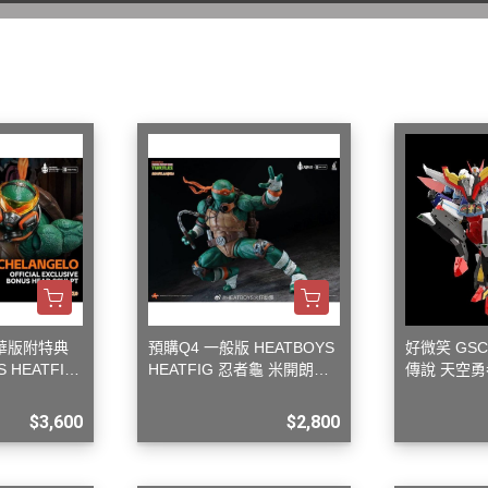
WAVE 其他工具類
千值錬 系列
DISNEY
LBX 紙箱戰機
WAVE 研磨工具
御模道 系列
E
其他種類模型
GodHand 神之手 研磨工具
THREE ZERO 系列
學院
GodHand 神之手 畫筆類
造型大師 竹谷隆之
夢 神奇寶貝
GodHand 神之手 尖嘴鉗/工作鉗
呂旻恩作品 GK系列
類
其他品牌組裝模型
sterHunter
GodHand 神之手 斜口鉗
其他科幻模型
傳
GodHand 神之手 鑽頭類
GodHand 神之手 其他工具類
 漫威 超級英雄
模型向上委員會
豪華版附特典
預購Q4 一般版 HEATBOYS
好微笑 GSC
超級英雄
 HEATFIG
HEATFIG 忍者龜 米開朗基
傳說 天空勇
德國 MOLOTOW 工具
 大魔神 真蓋特 系列
 1/9
羅 1/9
馬戰士
INFINITY 噴筆/工具
$3,600
$2,800
men Rider
IWATA 岩田 工具系列
南
SPARMAX 噴漆設備