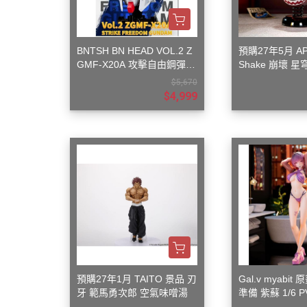
變形金剛 Tr
橫山宏 Ma
BNTSH BN HEAD VOL.2 Z
預購27年5月 AP
GMF-X20A 攻擊自由鋼彈
Shake 崩壞 
頭像 53x59x32cm
搖樂 波提歐
$5,670
$4,999
預購27年1月 TAITO 景品 刃
Gal.v myabi
牙 範馬勇次郎 空氣味噌湯
準備 紫蘇 1/6 
豪華版