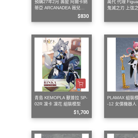
預購27年2月 壽屋 阿爾卡納
萬代 代理 Figua
蒂亞 ARCANADEA 薇兒蕾
鬼滅之刃 上弦之
特 First Engage Ver. 組裝
$830
青島 KEMOPLA 獸普拉 SP-
PLAMAX 組裝
02R 凜卡 凜花 組裝模型
-12 女僕機器人
$1,700