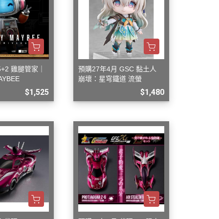
5+2 雞腿管家｜
預購27年4月 GSC 黏土人
AYBEE
崩壞：星穹鐵道 流螢
$1,525
$1,480