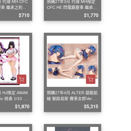
 代理 MH CFC
預購27年3月 代理 MH限定
靂車 繼承之豹魂
CFC HE 閃電霹靂車 繼承之
豹魂 美洲豹 Z-6 Z-7 套組
$710
$1,770
 HJ限定 AMAK
預購27年4月 ALTER 碧藍航
lic 桃香 1/10 組
線 聖路易斯 賽車女郎Ver 1/
6 G0827
$1,870
$5,315