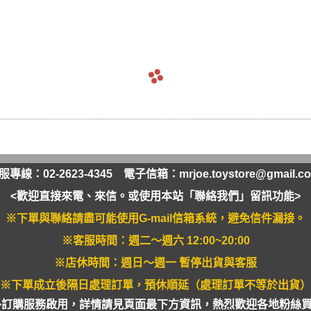
軟膠類 公仔 / 玩具
萬榮國際WJ 工具 / 漆料
MAD 蝕刻片
列印耗材樹脂
青島社軍事
GK、改造套件
車手人物/
ngelion
七龍珠
超合金魂系列
可動公仔 / 可動玩偶
彩
TAMIYA 田宮 工具耗材
MAD GK改造套件
青島社其他模型
海雅 HIYA
超人力霸王
S.H.Figuarts 可動
轉蛋 食玩 盒玩 盲盒
TAMIYA 田宮 溶劑
MAD 研磨膏系列
BE@RBRICK 庫柏力克
人
30 MINUTES FANTASY
S.H.MonsterArts 可動
動漫週邊收藏品
裝甲王牌色彩
TAMIYA 田宮 琺瑯漆
MAD 砂紙工具
WAVE 模型套件
鋼彈
30 MINUTES MISSIONS
GUNDAM UNIVERSE
各款式拼圖
 高階色彩
TAMIYA 田宮 水性漆
MAD 服飾
造型村 VOLKS
30 MINUTES SISTERS
Figuarts mini 可動公仔
模型相關書籍
景效果
TAMIYA 田宮 硝基漆
鋼魂 水貼
孩之寶 HASBRO
開始的異世界生活
境界戰機
SMP 盒玩 組裝模型
s 風化效果漆
TAMIYA 田宮 噴罐
鋼魂 蝕刻片
風雷模型 / 風雷可動 FLA
數碼寶貝
戰隊玩具
面底漆
TAMIYA 田宮 PS 噴罐
NERON 工具系列
中動玩具 系列
海賊王/偉大的航道
萬代 運動育成手環 / 記憶卡
服專線：02-2623-4345 電子信箱：
mrjoe.toystore@gmail.c
TAMIYA 田宮 TS 噴罐
HEDGEHOG 電子/焊接 工具
長谷川 HASEGAWA
生變成史萊姆這檔事
新世紀福音戰士 EVA
NXEDGE STYLE
<歡迎直接來電、來信。或使用本站「聯絡我們」留訊功能>
邊境模型 BORDER
多美 TAKARATOMY
宇宙戰艦大和號
聖鬥士聖衣神話
※下單與聯絡請盡可能使用G-mail信箱系統，避免信件漏接。
色彩
WAVE 膠板類
海洋堂 KAIYODO
櫻花大戰
KERORO魂
※客服時間：週二～週六 12:00~20:00
屬色
WAVE 膠條類
三花 TAKOM
 通靈童子
驚爆危機
※店休時間：週日～週一 暫停出貨與客服
WAVA 金屬棒類
山口式自在置物
金剛 怪獸宇宙
組裝人偶類
※下單成立後隔日處理訂單，預休順延（處理訂單不等於出貨）
WAVE 改造補品
外訂購服務啟用，詳情請見頁面最下方資訊，熱烈歡迎各地粉絲買家
MEDICOS 超像可動
卜力
精靈寶可夢/神奇寶貝