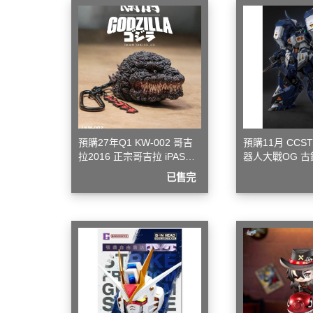
模型專用地台（Action Base)
聖衣神話
懷舊老模
洛伊德ZOI
限定版套件
初音未來
BUILDERS PARTS 製作家零件
頭文字D
HD
裝甲騎兵
攻殼機動
預購27年Q1 KW-002 哥吉
預購11月 CCS
五星物語
拉2016 正宗哥吉拉 iPASS
器人大戰OG 古
JOJO的
一卡通
金可動完成品
已售完
閃電霹靂
超級機器
超人力霸王 
超時空要
星際大戰 S
櫻花大戰