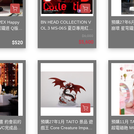
3M 研磨海綿
ansformers
3M 遮蓋膠帶
.k 機甲系列
EX Happy
BN HEAD COLLECTION V
預購27年6月 M
3M 防毒面具/口罩
星穹鐵道 Q版搖
OL.3 MS-06S 夏亞專用紅薩
崩壞 星穹鐵
GSI 郡氏 溶劑
克II
遊記Ver 1/8
$6,000
$5,600
GSI 郡氏 Mr.Color 硝基漆
$520
GSI 郡氏 Mr.Color H 系列 水性
漆
GSI 郡氏 Mr.Color N 系列 環保
水性漆
GSI 郡氏 Mr.Color SVC系列 軟
膠專用水性漆
GSI 郡氏 Mr.Color 噴罐
GSI 郡氏 Mr. Hobby 工具系列
t 原畫 約會前的
預購27年1月 TAITO 景品 遊
預購11月 T
御電館 ODENKAN 溶劑
PVC完成品
戲王 Core Creature Impact
超電磁砲 MO
歐西里斯的天空龍
美琴 毛絨