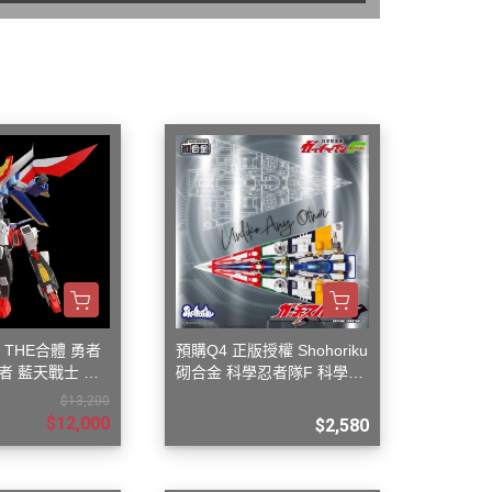
蝕刻片
舊化工具
情景表現、場景製作
模型膠水
其他工具
 THE合體 勇者
預購Q4 正版授權 Shohoriku
者 藍天戰士 飛
砌合金 科學忍者隊F 科學小
飛俠 旋風斯巴達
$13,200
$12,000
$2,580