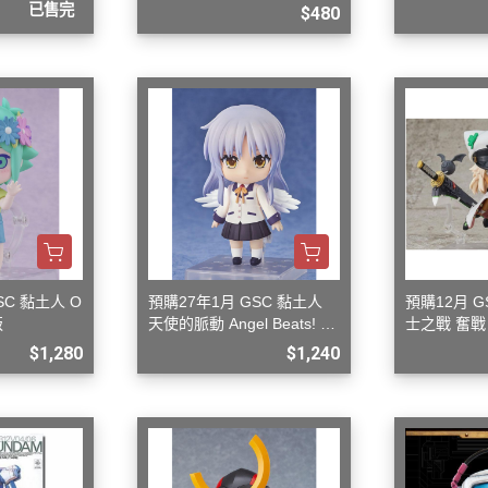
御電館 ODENKAN OB系列 基本
已售完
$480
色系列
御電館 ODENKAN TP系列 亮光
系列
御電館 ODENKAN TE系列 消光
系列
御電館 ODENKAN TM系列 金屬
色系列
御電館 ODENKAN TS系列 純色
系列
SC 黏土人 O
預購27年1月 GSC 黏土人
預購12月 G
御電館 ODENKAN SC系列 特殊
版
天使的脈動 Angel Beats! 立
士之戰 奮戰
華奏 再版
倫泰
噴漆
$1,280
$1,240