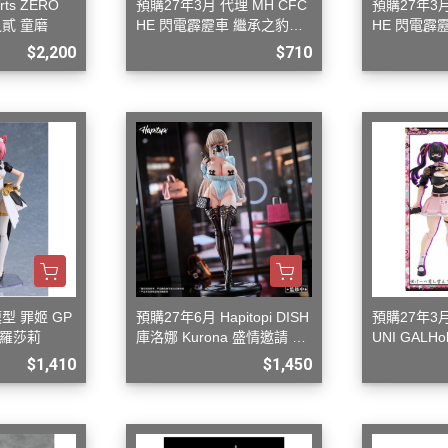
rts ZERO
預購27年3月 代理 MH CFC
預購27年3月
貳 童磨
HE 閃電霹靂車 繼承之豹魂
HE 閃電霹
美洲豹 Z-7
美洲豹 Z-6
$2,200
$710
模型 罪姬 GP
預購27年6月 Hapitopi DISH
預購27年3月
 羅莎莉
庫洛娜 Kurona 盛情邀請 1/
UNI GALHo
6
裝模型
$1,410
$1,450