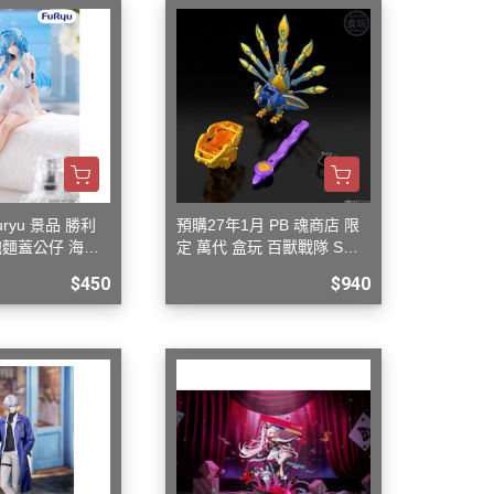
uryu 景品 勝利
預購27年1月 PB 魂商店 限
泡麵蓋公仔 海倫
定 萬代 盒玩 百獸戰隊 SMP
.(附特典)
牙吠孔雀王 & 牙吠眼鏡蛇
$450
$940