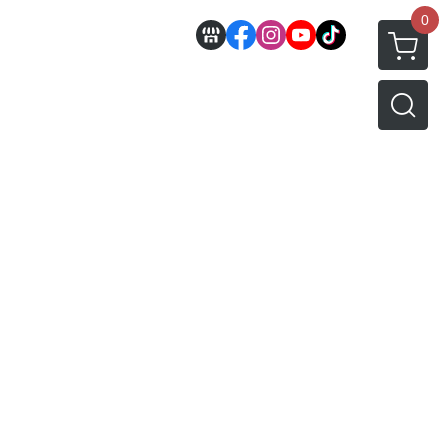
0
邊
好微笑 GoodSmile
田宮 TAMIYA
機車模型
軍事模型
模型工具分類
MODEROID 組裝模型
田宮汽車類
 3D列印相關
關於
密斯特喬模型製作報名
戰車/坦克
放大鏡工具
/ SEGA /
POP UP PARADE
田宮軍事模類
設備
模型課程介紹
軍用車輛
LED 發光組件 燈飾
黏土人 Nendoroid
田宮機車類