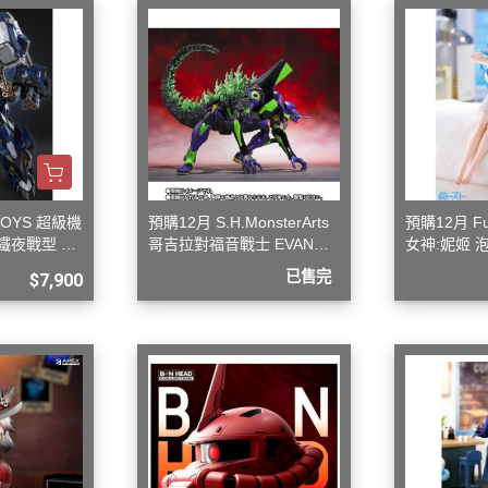
 聖鬥士星矢
HIQPARTS 工具/材料
DS
HOBBY BASE 工具/零件 系列
TSUNODA 角田 斜口鉗
TSUNODA 角田 工具鉗
USTAR 優速達
隊
MASTER TOOLS 銅棒
TOYS 超級機
預購12月 S.H.MonsterArts
預購12月 F
鐵夜戰型 合
哥吉拉對福音戰士 EVANGE
女神:妮姬 
MASTER TOOLS 其他工具
奇妙冒險
LION 初號機 G覺醒形態
吊帶洋裝ver
已售完
$7,900
蓋亞 GAIA 工具
車
蓋亞 GAIA 模型漆
人大戰
E7 硝基漆
Ultraman
E7 溶劑
塞
長谷川 HASEGAWA 工具
TAR WARS
GIC 虎爪工具系列