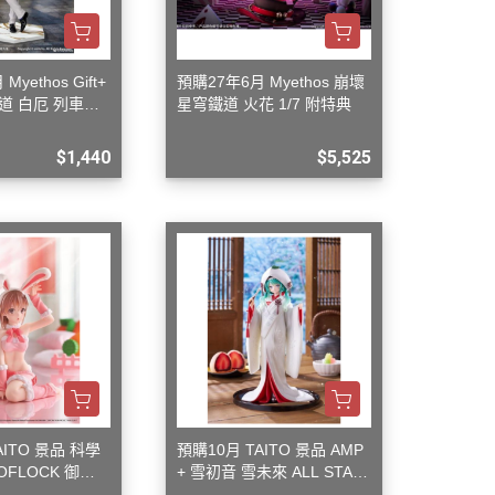
yethos Gift+
預購27年6月 Myethos 崩壞
道 白厄 列車環
星穹鐵道 火花 1/7 附特典
$1,440
$5,525
AITO 景品 科學
預購10月 TAITO 景品 AMP
FLOCK 御坂
+ 雪初音 雪未來 ALL STAR
兔女郎裝
S 2013版 白無垢