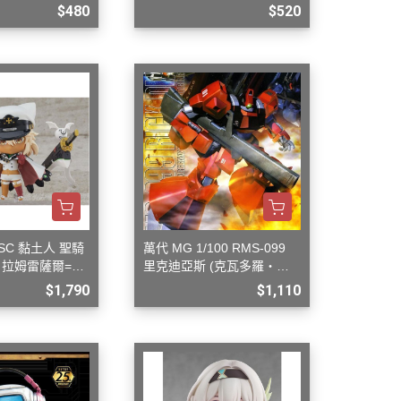
$480
$520
SC 黏土人 聖騎
萬代 MG 1/100 RMS-099
 拉姆雷薩爾=瓦
里克迪亞斯 (克瓦多羅・巴
吉納機)
$1,790
$1,110