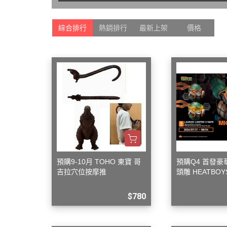
Markings 遮噴片
1/144 創鬥者系列配件包
迪士尼卡通 
樹脂造型套件
綜合排行
熱銷排行
最新上架
價格
1/48 MEGA SIZE
LOVE LIV
葉片/植物套件
1/60 PG
我的英雄
哈囉/迷你凱 吉祥物系列
精靈寶可
SD/BB戰士
數碼寶貝
BB戰士 LEGENDBB
魔物獵人Mon
SD鋼彈世界 群英集 / 三國創傑
魔神英雄
傳
魔動王
BB戰士 三國傳
Marvel
BB戰士 SD戰國傳
預購9-10月 TOHO 東寶 哥
預購Q4 首發
DC宇宙 
吉拉穴位按摩推
頭雕 HEATBOYS
SDCS系列
無敵鐵金剛
忍者龜 米開朗基羅
EXSD EX-STANDARD
$780
假面騎士 Ka
EX MODEL 系列
名偵探柯