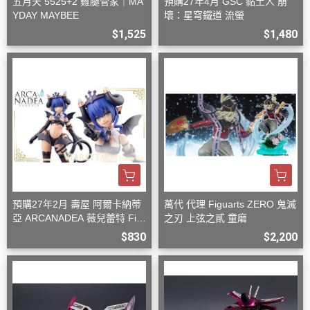
五月天 5525+2 雞腿管家｜MA
預購27年4月 GSC 黏土人 崩
YDAY MAYBEE
壞：星穹鐵道 流螢
$1,525
$1,480
預購27年2月 壽屋 阿爾卡納蒂
萬代 代理 Figuarts ZERO 鬼滅
亞 ARCANADEA 薇兒蕾特 Firs
之刃 上弦之貳 童磨
t Engage Ver. 組裝
$830
$2,200