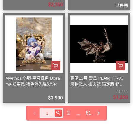
$2,150
已售完
Myethos 崩壞 星穹鐵道 Diora
預購12月 青島 PLAfig PF-05
ma 知更鳥 夜色流光溢彩Ver
魔物獵人 雄火龍 限定版 組裝
模型
$1,580
$1,250
$1,900
2
...
61