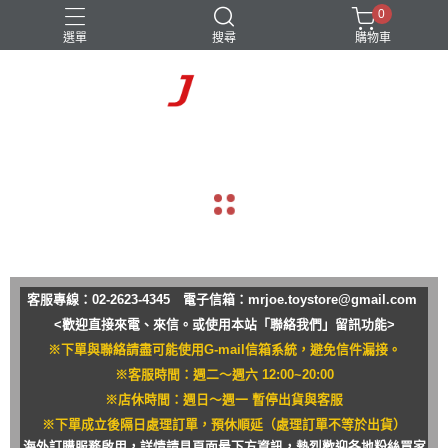
0
選單
搜尋
購物車
navigate_before
navigate_next
客服專線：02-2623-4345 電子信箱：
mrjoe.toystore@gmail.com
<歡迎直接來電、來信。或使用本站「聯絡我們」留訊功能>
※下單與聯絡請盡可能使用G-mail信箱系統，避免信件漏接。
※客服時間：週二～週六 12:00~20:00
※店休時間：週日～週一 暫停出貨與客服
※下單成立後隔日處理訂單，預休順延（處理訂單不等於出貨）
海外訂購服務啟用，詳情請見頁面最下方資訊，熱烈歡迎各地粉絲買家