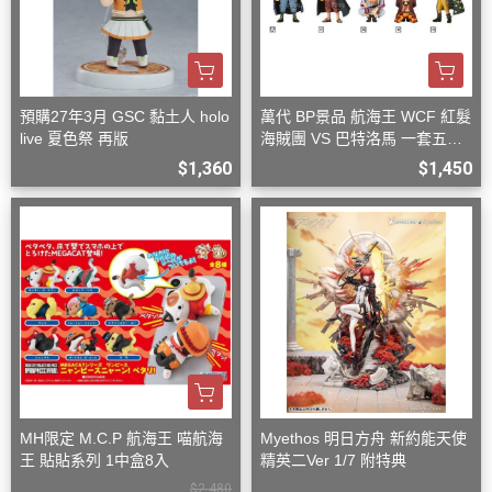
預購27年3月 GSC 黏土人 holo
萬代 BP景品 航海王 WCF 紅髮
live 夏色祭 再版
海賊團 VS 巴特洛馬 一套五款
+一隨機
$1,360
$1,450
MH限定 M.C.P 航海王 喵航海
Myethos 明日方舟 新約能天使
王 貼貼系列 1中盒8入
精英二Ver 1/7 附特典
$2,480