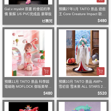
Gal.v myabit 原畫 約會前的準
預購27年1月 TAITO 景品 遊戲
備 紫蘇 1/6 PVC完成品 豪華版
王 Core Creature Impact 歐西
里斯的天空龍
$480
已售完
預購11月 TAITO 景品 科學超
預購10月 TAITO 景品 AMP+
電磁砲 MOFLOCK 御坂美琴
雪初音 雪未來 ALL STARS 20
毛絨兔女郎裝
13版 白無垢
$480
$520