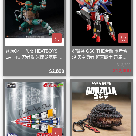
預購Q4 一般版 HEATBOYS H
好微笑 GSC THE合體 勇者傳
EATFIG 忍者龜 米開朗基羅 1/
說 天空勇者 藍天戰士 飛馬戰
9
士
$13,200
$12,000
$2,800