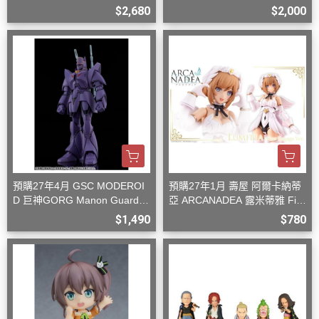
型
$2,680
$2,000
預購27年4月 GSC MODEROI
預購27年1月 壽屋 阿爾卡納蒂
D 巨神GORG Manon Guardia
亞 ARCANADEA 露米蒂雅 Firs
n 組裝模型
t Engage Ver. 組裝
$1,490
$780