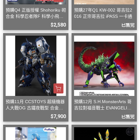
預購Q4 正版授權 Shohoriku 砌
預購27年Q1 KW-002 哥吉拉2
合金 科學忍者隊F 科學小飛俠
016 正宗哥吉拉 iPASS 一卡通
旋風斯巴達
$2,580
已售完
預購11月 CCSTOYS 超級機器
預購12月 S.H.MonsterArts 哥
人大戰OG 古鐵夜戰型 合金可
吉拉對福音戰士 EVANGELION
動完成品
初號機 G覺醒形態
$7,900
已售完