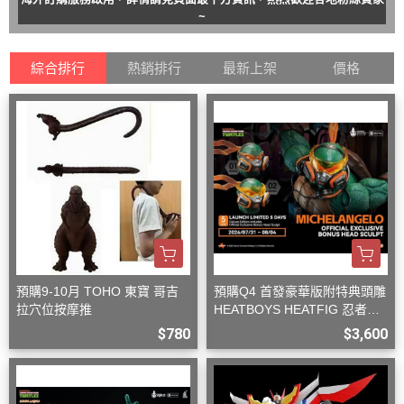
~
綜合排行
熱銷排行
最新上架
價格
預購9-10月 TOHO 東寶 哥吉
預購Q4 首發豪華版附特典頭雕
拉穴位按摩推
HEATBOYS HEATFIG 忍者龜
米開朗基羅 1/9
$780
$3,600