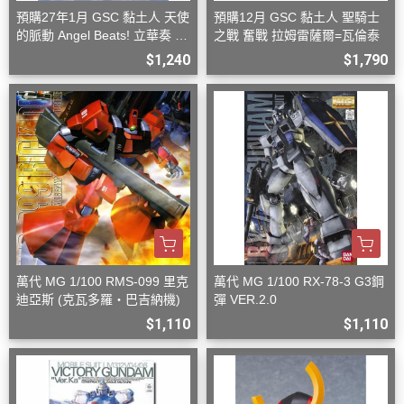
預購27年1月 GSC 黏土人 天使
預購12月 GSC 黏土人 聖騎士
的脈動 Angel Beats! 立華奏 再
之戰 奮戰 拉姆雷薩爾=瓦倫泰
版
$1,240
$1,790
萬代 MG 1/100 RMS-099 里克
萬代 MG 1/100 RX-78-3 G3鋼
迪亞斯 (克瓦多羅・巴吉納機)
彈 VER.2.0
$1,110
$1,110