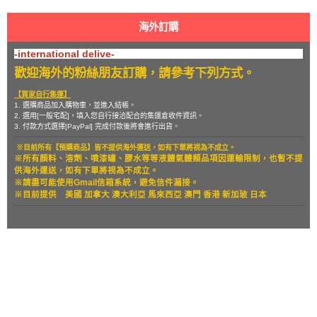
海外訂購
-international delive-
歡迎海外的粉絲朋友訂購，請參考下列方式。
【買家自行集運】
1. 選購商品加入購物車，並進入結帳。
2. 選用[一般宅配]，填入您自行接洽配合的集運倉收件資訊。
3. 付款方式選擇[PayPal] 完成付款後將會進行出貨。
※目前所有【預購商品】皆不提供海外運送，如有下單將視為不成立。
※所有顏料、溶劑、噴漆罐、膠水等等液體氣體類品項因運輸限制，也暫
不提
供海外運送，如有下單將視為不成立。
※請盡可能使用Gmail信箱系統，避免信件漏接。
※目前提供
美國 加拿大 澳大利亞 馬來西亞 澳門 香港 新加玻 日本
關於
全部商品