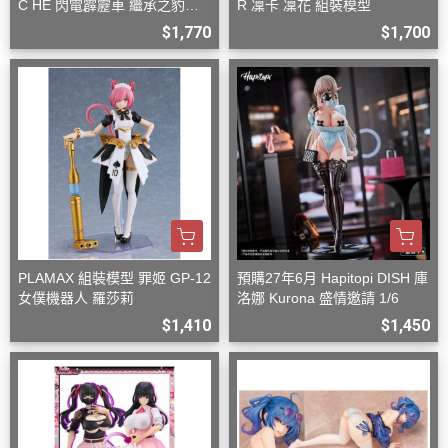
C HE 閃電霹靂車 繼承之豹魂
R 凜卡 凜花 組裝模型
美洲豹 Z-6 Z-7 套組
$1,770
$1,700
PLAMAX 組裝模型 罪姬 GP-12
預購27年6月 Hapitopi DISH 庫
女僕機器人 羅莎莉
洛娜 Kurona 盛情邀請 1/6
$1,410
$1,450