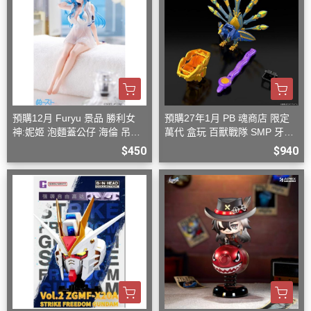
預購12月 Furyu 景品 勝利女
預購27年1月 PB 魂商店 限定
神:妮姬 泡麵蓋公仔 海倫 吊帶
萬代 盒玩 百獸戰隊 SMP 牙吠
洋裝ver.(附特典)
孔雀王 & 牙吠眼鏡蛇
$450
$940