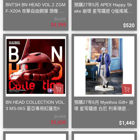
BNTSH BN HEAD VOL.2 ZGM
預購27年5月 APEX Happy Sh
F-X20A 攻擊自由鋼彈 頭像 53
ake 崩壞 星穹鐵道 Q版搖搖樂
x59x32cm
波提歐
$5,670
$4,999
$520
BN HEAD COLLECTION VOL.
預購27年6月 Myethos Gift+ 崩
3 MS-06S 夏亞專用紅薩克II
壞 星穹鐵道 白厄 列車環遊記V
er 1/8
$6,000
$5,600
$1,440