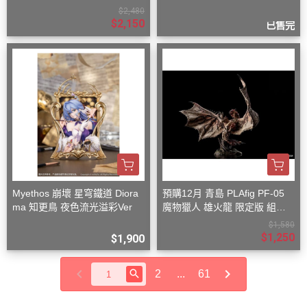
$2,480
$2,150
已售完
Myethos 崩壞 星穹鐵道 Diora
預購12月 青島 PLAfig PF-05
ma 知更鳥 夜色流光溢彩Ver
魔物獵人 雄火龍 限定版 組裝
模型
$1,580
$1,250
$1,900
2
...
61