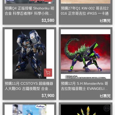
預購Q4 正版授權 Shohoriku 砌
預購27年Q1 KW-002 哥吉拉2
合金 科學忍者隊F 科學小飛俠
016 正宗哥吉拉 iPASS 一卡通
旋風斯巴達
$2,580
已售完
預購11月 CCSTOYS 超級機器
預購12月 S.H.MonsterArts 哥
人大戰OG 古鐵夜戰型 合金可
吉拉對福音戰士 EVANGELION
動完成品
初號機 G覺醒形態
$7,900
已售完