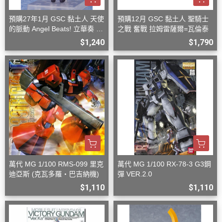
預購27年1月 GSC 黏土人 天使
預購12月 GSC 黏土人 聖騎士
的脈動 Angel Beats! 立華奏 再
之戰 奮戰 拉姆雷薩爾=瓦倫泰
版
$1,240
$1,790
萬代 MG 1/100 RMS-099 里克
萬代 MG 1/100 RX-78-3 G3鋼
迪亞斯 (克瓦多羅・巴吉納機)
彈 VER.2.0
$1,110
$1,110