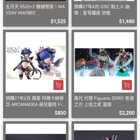
五月天 5525+2 雞腿管家｜MA
預購27年4月 GSC 黏土人 崩
YDAY MAYBEE
壞：星穹鐵道 流螢
$1,525
$1,480
預購27年2月 壽屋 阿爾卡納蒂
萬代 代理 Figuarts ZERO 鬼滅
亞 ARCANADEA 薇兒蕾特 Firs
之刃 上弦之貳 童磨
t Engage Ver. 組裝
$830
$2,200