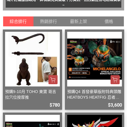
~
綜合排行
熱銷排行
最新上架
價格
預購9-10月 TOHO 東寶 哥吉
預購Q4 首發豪華版附特典頭雕
拉穴位按摩推
HEATBOYS HEATFIG 忍者龜
米開朗基羅 1/9
$780
$3,600