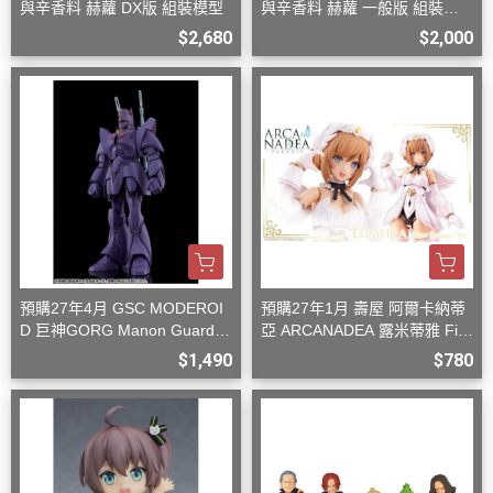
與辛香料 赫蘿 DX版 組裝模型
與辛香料 赫蘿 一般版 組裝模
型
$2,680
$2,000
預購27年4月 GSC MODEROI
預購27年1月 壽屋 阿爾卡納蒂
D 巨神GORG Manon Guardia
亞 ARCANADEA 露米蒂雅 Firs
n 組裝模型
t Engage Ver. 組裝
$1,490
$780