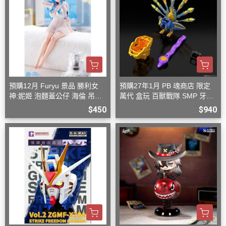
預購12月 Furyu 景品 勝利女
預購27年1月 PB 魂商店 限定
神:妮姬 泡麵蓋公仔 海倫 吊帶
萬代 盒玩 百獸戰隊 SMP 牙吠
洋裝ver.(附特典)
孔雀王 & 牙吠眼鏡蛇
$450
$940