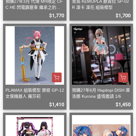
預購27年3月 代理 MH限定 CF
青島 KEMOPLA 獸普拉 SP-02
C HE 閃電霹靂車 繼承之豹魂
R 凜卡 凜花 組裝模型
美洲豹 Z-6 Z-7 套組
$1,770
$1,700
PLAMAX 組裝模型 罪姬 GP-12
預購27年6月 Hapitopi DISH 庫
女僕機器人 羅莎莉
洛娜 Kurona 盛情邀請 1/6
$1,410
$1,450