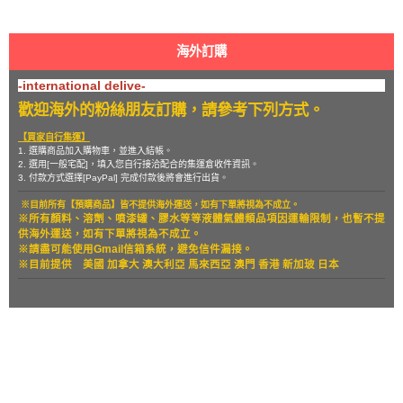
海外訂購
-international delive-
歡迎海外的粉絲朋友訂購，請參考下列方式。
【買家自行集運】
1. 選購商品加入購物車，並進入結帳。
2. 選用[一般宅配]，填入您自行接洽配合的集運倉收件資訊。
3. 付款方式選擇[PayPal] 完成付款後將會進行出貨。
※目前所有【預購商品】皆不提供海外運送，如有下單將視為不成立。
※所有顏料、溶劑、噴漆罐、膠水等等液體氣體類品項因運輸限制，也暫
不提
供海外運送，如有下單將視為不成立。
※請盡可能使用Gmail信箱系統，避免信件漏接。
※目前提供
美國 加拿大 澳大利亞 馬來西亞 澳門 香港 新加玻 日本
關於