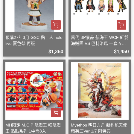
預購27年3月 GSC 黏土人 holo
萬代 BP景品 航海王 WCF 紅髮
live 夏色祭 再版
海賊團 VS 巴特洛馬 一套五款
+一隨機
$1,360
$1,450
MH限定 M.C.P 航海王 喵航海
Myethos 明日方舟 新約能天使
王 貼貼系列 1中盒8入
精英二Ver 1/7 附特典