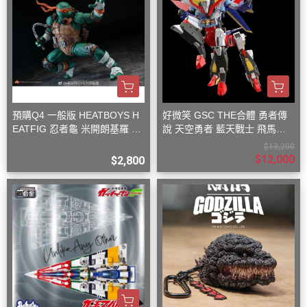
預購Q4 一般版 HEATBOYS H
好微笑 GSC THE合體 勇者傳
EATFIG 忍者龜 米開朗基羅 1/
說 天空勇者 藍天戰士 飛馬戰
9
士
$13,200
$12,000
$2,800