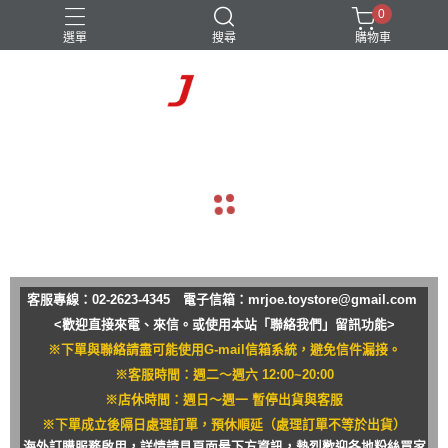
0
選單
搜尋
購物車
navigate_before
navigate_next
客服專線：02-2623-4345 電子信箱：
mrjoe.toystore@gmail.com
<歡迎直接來電、來信。或使用本站「聯絡我們」留訊功能>
※下單與聯絡請盡可能使用G-mail信箱系統，避免信件漏接。
※客服時間：週二～週六 12:00~20:00
※店休時間：週日～週一 暫停出貨與客服
※下單成立後隔日處理訂單，預休順延（處理訂單不等於出貨）
海外訂購服務啟用，詳情請見頁面最下方資訊，熱烈歡迎各地粉絲買家