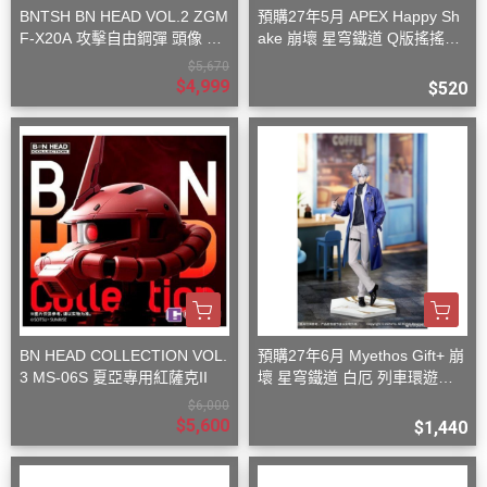
BNTSH BN HEAD VOL.2 ZGM
預購27年5月 APEX Happy Sh
F-X20A 攻擊自由鋼彈 頭像 53
ake 崩壞 星穹鐵道 Q版搖搖樂
x59x32cm
波提歐
$5,670
$4,999
$520
BN HEAD COLLECTION VOL.
預購27年6月 Myethos Gift+ 崩
3 MS-06S 夏亞專用紅薩克II
壞 星穹鐵道 白厄 列車環遊記V
er 1/8
$6,000
$5,600
$1,440