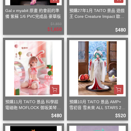
Gal.v myabit 原畫 約會前的準
預購27年1月 TAITO 景品 遊戲
備 紫蘇 1/6 PVC完成品 豪華版
王 Core Creature Impact 歐西
里斯的天空龍
$1,850
$1,650
$480
預購11月 TAITO 景品 科學超
預購10月 TAITO 景品 AMP+
電磁砲 MOFLOCK 御坂美琴
雪初音 雪未來 ALL STARS 20
毛絨兔女郎裝
13版 白無垢
$480
$520