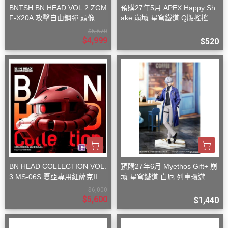
BNTSH BN HEAD VOL.2 ZGM
預購27年5月 APEX Happy Sh
F-X20A 攻擊自由鋼彈 頭像 53
ake 崩壞 星穹鐵道 Q版搖搖樂
x59x32cm
波提歐
$5,670
$4,999
$520
BN HEAD COLLECTION VOL.
預購27年6月 Myethos Gift+ 崩
3 MS-06S 夏亞專用紅薩克II
壞 星穹鐵道 白厄 列車環遊記V
er 1/8
$6,000
$5,600
$1,440