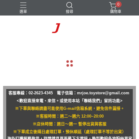
0
選單
搜尋
購物車
navigate_before
navigate_next
客服專線：02-2623-4345 電子信箱：
mrjoe.toystore@gmail.com
<歡迎直接來電、來信。或使用本站「聯絡我們」留訊功能>
※下單與聯絡請盡可能使用G-mail信箱系統，避免信件漏接。
※客服時間：週二～週六 12:00~20:00
※店休時間：週日～週一 暫停出貨與客服
※下單成立後隔日處理訂單，預休順延（處理訂單不等於出貨）
海外訂購服務啟用，詳情請見頁面最下方資訊，熱烈歡迎各地粉絲買家