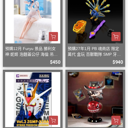
預購12月 Furyu 景品 勝利女
預購27年1月 PB 魂商店 限定
神:妮姬 泡麵蓋公仔 海倫 吊帶
萬代 盒玩 百獸戰隊 SMP 牙吠
洋裝ver.(附特典)
孔雀王 & 牙吠眼鏡蛇
$450
$940