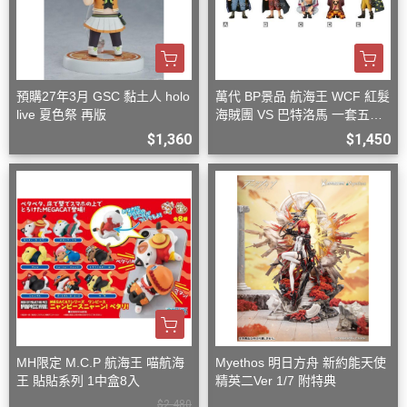
預購27年3月 GSC 黏土人 holo
萬代 BP景品 航海王 WCF 紅髮
live 夏色祭 再版
海賊團 VS 巴特洛馬 一套五款
+一隨機
$1,360
$1,450
MH限定 M.C.P 航海王 喵航海
Myethos 明日方舟 新約能天使
王 貼貼系列 1中盒8入
精英二Ver 1/7 附特典
$2,480