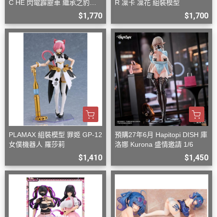
C HE 閃電霹靂車 繼承之豹魂
R 凜卡 凜花 組裝模型
美洲豹 Z-6 Z-7 套組
$1,770
$1,700
PLAMAX 組裝模型 罪姬 GP-12
預購27年6月 Hapitopi DISH 庫
女僕機器人 羅莎莉
洛娜 Kurona 盛情邀請 1/6
$1,410
$1,450