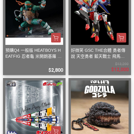
預購Q4 一般版 HEATBOYS H
好微笑 GSC THE合體 勇者傳
EATFIG 忍者龜 米開朗基羅 1/
說 天空勇者 藍天戰士 飛馬戰
9
士
$13,200
$12,000
$2,800