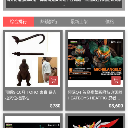
~
綜合排行
熱銷排行
最新上架
價格
預購9-10月 TOHO 東寶 哥吉
預購Q4 首發豪華版附特典頭雕
拉穴位按摩推
HEATBOYS HEATFIG 忍者龜
米開朗基羅 1/9
$780
$3,600