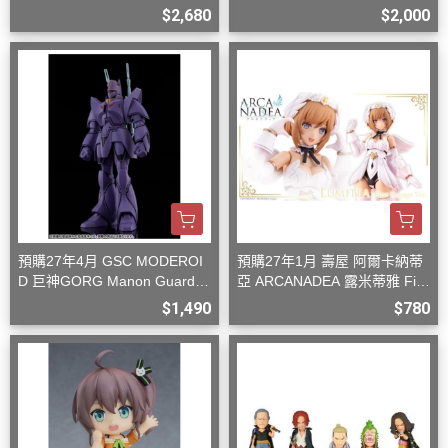
型
$2,680
$2,000
預購27年4月 GSC MODEROI
預購27年1月 壽屋 阿爾卡納蒂
D 巨神GORG Manon Guardia
亞 ARCANADEA 露米蒂雅 Firs
n 組裝模型
t Engage Ver. 組裝
$1,490
$780