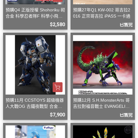
預購Q4 正版授權 Shohoriku 砌
預購27年Q1 KW-002 哥吉拉2
合金 科學忍者隊F 科學小飛俠
016 正宗哥吉拉 iPASS 一卡通
旋風斯巴達
$2,580
已售完
預購11月 CCSTOYS 超級機器
預購12月 S.H.MonsterArts 哥
人大戰OG 古鐵夜戰型 合金可
吉拉對福音戰士 EVANGELION
動完成品
初號機 G覺醒形態
$7,900
已售完