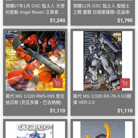
預購27年1月 GSC 黏土人 天使
預購12月 GSC 黏土人 聖騎士
的脈動 Angel Beats! 立華奏 再
之戰 奮戰 拉姆雷薩爾=瓦倫泰
版
$1,240
$1,790
萬代 MG 1/100 RMS-099 里克
萬代 MG 1/100 RX-78-3 G3鋼
迪亞斯 (克瓦多羅・巴吉納機)
彈 VER.2.0
$1,110
$1,110