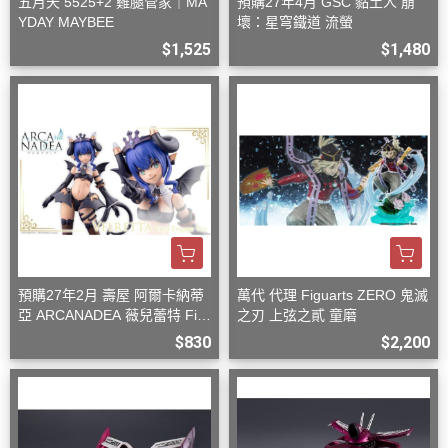
五月天 5525+2 雞腿管家｜MA
預購27年4月 GSC 黏土人 崩
YDAY MAYBEE
壞：星穹鐵道 流螢
$1,525
$1,480
預購27年2月 壽屋 阿爾卡納蒂
萬代 代理 Figuarts ZERO 鬼滅
亞 ARCANADEA 薇兒蕾特 Firs
之刃 上弦之貳 童磨
t Engage Ver. 組裝
$830
$2,200