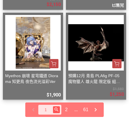
$2,150
已售完
Myethos 崩壞 星穹鐵道 Diora
預購12月 青島 PLAfig PF-05
ma 知更鳥 夜色流光溢彩Ver
魔物獵人 雄火龍 限定版 組裝
模型
$1,580
$1,250
$1,900
2
...
61