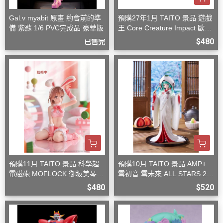
Gal.v myabit 原畫 約會前的準
預購27年1月 TAITO 景品 遊戲
備 紫蘇 1/6 PVC完成品 豪華版
王 Core Creature Impact 歐西
里斯的天空龍
$480
已售完
預購11月 TAITO 景品 科學超
預購10月 TAITO 景品 AMP+
電磁砲 MOFLOCK 御坂美琴
雪初音 雪未來 ALL STARS 20
毛絨兔女郎裝
13版 白無垢
$480
$520