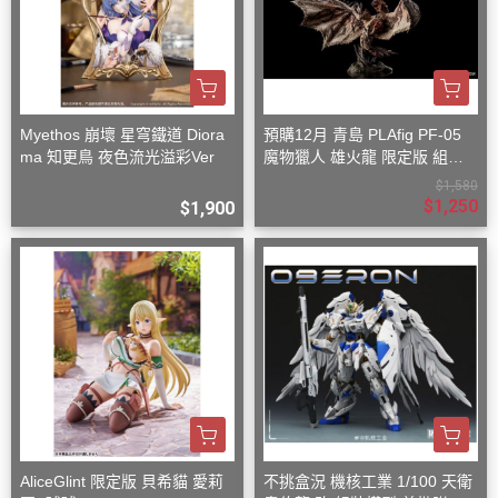
Myethos 崩壞 星穹鐵道 Diora
預購12月 青島 PLAfig PF-05
ma 知更鳥 夜色流光溢彩Ver
魔物獵人 雄火龍 限定版 組裝
模型
$1,580
$1,250
$1,900
AliceGlint 限定版 貝希貓 愛莉
不挑盒況 機核工業 1/100 天衛