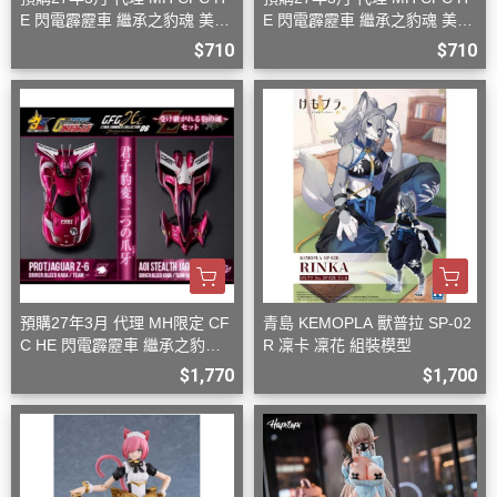
E 閃電霹靂車 繼承之豹魂 美洲
E 閃電霹靂車 繼承之豹魂 美洲
豹 Z-7
豹 Z-6
$710
$710
預購27年3月 代理 MH限定 CF
青島 KEMOPLA 獸普拉 SP-02
C HE 閃電霹靂車 繼承之豹魂
R 凜卡 凜花 組裝模型
美洲豹 Z-6 Z-7 套組
$1,770
$1,700