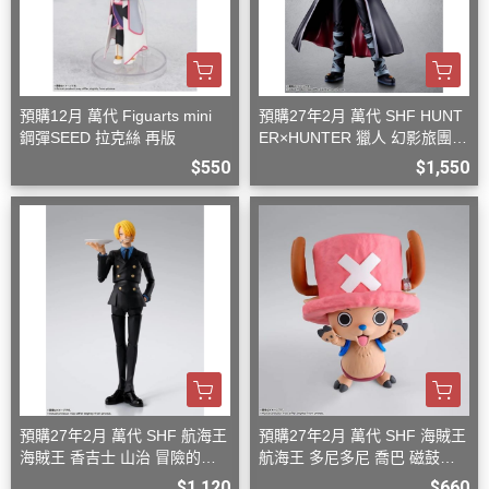
預購12月 萬代 Figuarts mini
預購27年2月 萬代 SHF HUNT
鋼彈SEED 拉克絲 再版
ER×HUNTER 獵人 幻影旅團
團長 庫洛洛
$550
$1,550
預購27年2月 萬代 SHF 航海王
預購27年2月 萬代 SHF 海賊王
海賊王 香吉士 山治 冒險的黎
航海王 多尼多尼 喬巴 磁鼓島
明 再版
再版
$1,120
$660