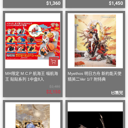
+一隨機
$1,360
$1,450
MH限定 M.C.P 航海王 喵航海
Myethos 明日方舟 新約能天使
王 貼貼系列 1中盒8入
精英二Ver 1/7 附特典
$2,480
$2,150
已售完