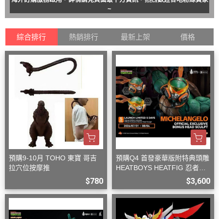
~
綜合排行
熱銷排行
最新上架
價格
預購9-10月 TOHO 東寶 哥吉
預購Q4 首發豪華版附特典頭雕
拉穴位按摩推
HEATBOYS HEATFIG 忍者龜
米開朗基羅 1/9
$780
$3,600