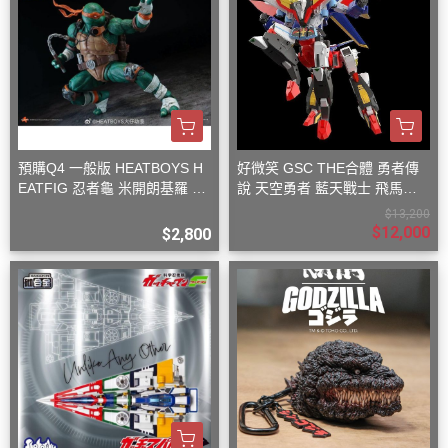
預購Q4 一般版 HEATBOYS H
好微笑 GSC THE合體 勇者傳
EATFIG 忍者龜 米開朗基羅 1/
說 天空勇者 藍天戰士 飛馬戰
9
士
$13,200
$12,000
$2,800