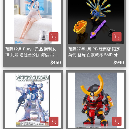
預購12月 Furyu 景品 勝利女
預購27年1月 PB 魂商店 限定
神:妮姬 泡麵蓋公仔 海倫 吊帶
萬代 盒玩 百獸戰隊 SMP 牙吠
洋裝ver.(附特典)
孔雀王 & 牙吠眼鏡蛇
$450
$940