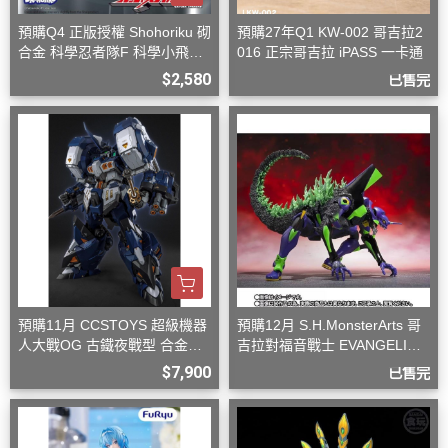
預購Q4 正版授權 Shohoriku 砌
預購27年Q1 KW-002 哥吉拉2
合金 科學忍者隊F 科學小飛俠
016 正宗哥吉拉 iPASS 一卡通
旋風斯巴達
$2,580
已售完
預購11月 CCSTOYS 超級機器
預購12月 S.H.MonsterArts 哥
人大戰OG 古鐵夜戰型 合金可
吉拉對福音戰士 EVANGELION
動完成品
初號機 G覺醒形態
$7,900
已售完