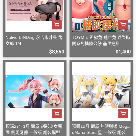
Native BINDing 永吉永井桑 兔
TOYMIE 監獄兔 逃亡兔 娛樂時
女郎 1/4
間系列搪膠公仔 基里連科
$8,550
$1,400
預購27年1月 壽屋 創彩少女庭
預購12月 壽屋 無限邂逅 Megal
園 側馬尾醬 一般版 組裝模型
oMaria Stars 星 一般版 組裝