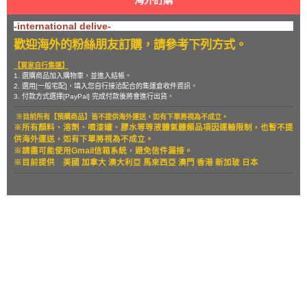
海外訂購
-international delive-
歡迎海外的粉絲朋友訂購，請參考下列方式。
【買家自行集運】
1. 選購商品加入購物車，並進入結帳。
2. 選用[一般宅配]，填入您自行接洽配合的集運倉收件資訊。
3. 付款方式選擇[PayPal] 完成付款後將會進行出貨。
※目前所有【預購商品】皆不提供海外運送，如有下單將視為不成立。
※所有顏料、溶劑、噴漆罐、膠水等等液體氣體類品項因運輸限制，也暫
不提
供海外運送，如有下單將視為不成立。
※請盡可能使用Gmail信箱系統，避免信件漏接。
※目前提供
美國 加拿大 澳大利亞 馬來西亞 澳門 香港 新加玻 日本
關於
全部商品
付款方式說明