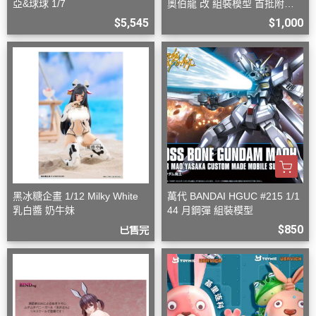
亞&球球 1/7
奧伯龍 改 組裝模型 首批附特
典
$5,545
$1,000
黑冰糖企畫 1/12 Milky White
萬代 BANDAI HGUC #215 1/1
乳白醬 奶牛妹
44 月鋼彈 組裝模型
$850
已售完