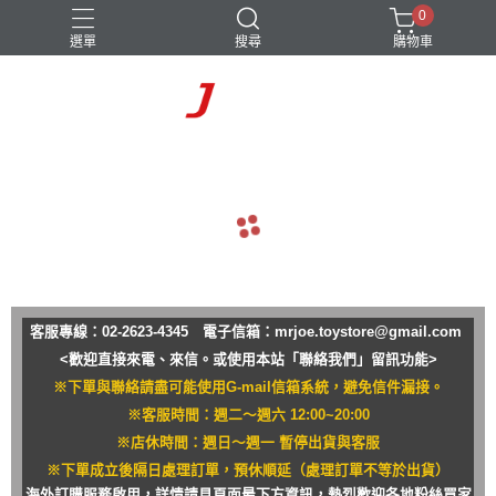
0
選單
搜尋
購物車
navigate_before
navigate_next
客服專線：02-2623-4345 電子信箱：
mrjoe.toystore@gmail.com
<歡迎直接來電、來信。或使用本站「聯絡我們」留訊功能>
※下單與聯絡請盡可能使用G-mail信箱系統，避免信件漏接。
※客服時間：週二～週六 12:00~20:00
※店休時間：週日～週一 暫停出貨與客服
※下單成立後隔日處理訂單，預休順延（處理訂單不等於出貨）
海外訂購服務啟用，詳情請見頁面最下方資訊，熱烈歡迎各地粉絲買家