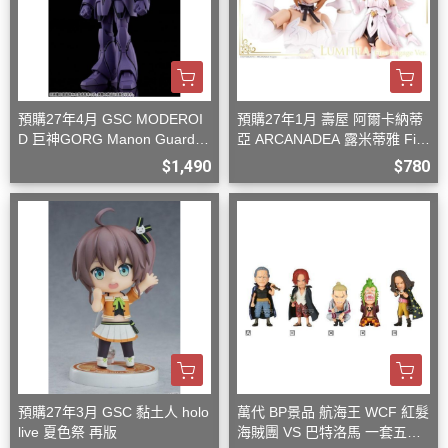
預購27年4月 GSC MODEROI
預購27年1月 壽屋 阿爾卡納蒂
D 巨神GORG Manon Guardia
亞 ARCANADEA 露米蒂雅 Firs
n 組裝模型
t Engage Ver. 組裝
$1,490
$780
預購27年3月 GSC 黏土人 holo
萬代 BP景品 航海王 WCF 紅髮
live 夏色祭 再版
海賊團 VS 巴特洛馬 一套五款